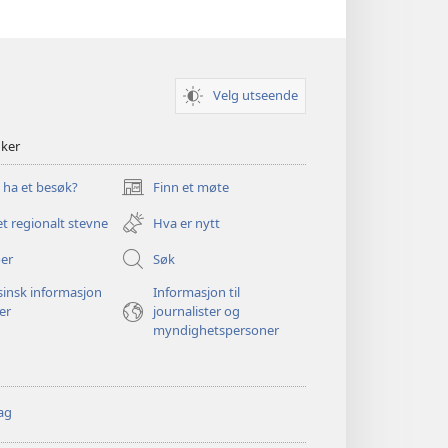
Velg utseende
nker
u ha et besøk?
Finn et møte
(åpner
nytt
et regionalt stevne
Hva er nytt
vindu)
er
Søk
insk informasjon
Informasjon til
ger
journalister og
myndighetspersoner
ag