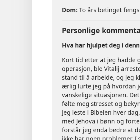
Dom:
To års betinget fengs
Personlige kommenta
Hva har hjulpet deg i denn
Kort tid etter at jeg hadd
operasjon, ble Vitalij arrest
stand til å arbeide, og jeg k
ærlig lurte jeg på hvordan j
vanskelige situasjonen. De
følte meg stresset og beky
Jeg leste i Bibelen hver dag
med Jehova i bønn og fortel
forstår jeg enda bedre at de
ikke har noen problemer. I s