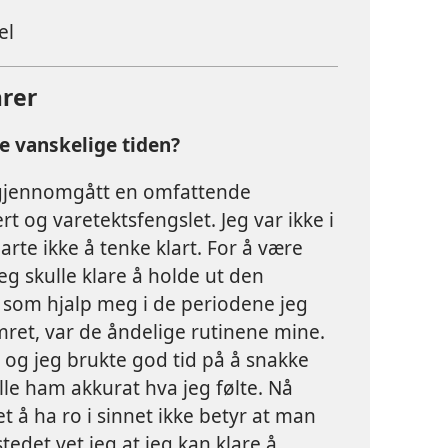
el
rer
e vanskelige tiden?
e gjennomgått en omfattende
ert og varetektsfengslet. Jeg var ikke i
larte ikke å tenke klart. For å være
eg skulle klare å holde ut den
t som hjalp meg i de periodene jeg
mret, var de åndelige rutinene mine.
, og jeg brukte god tid på å snakke
le ham akkurat hva jeg følte. Nå
t å ha ro i sinnet ikke betyr at man
tedet vet jeg at jeg kan klare å