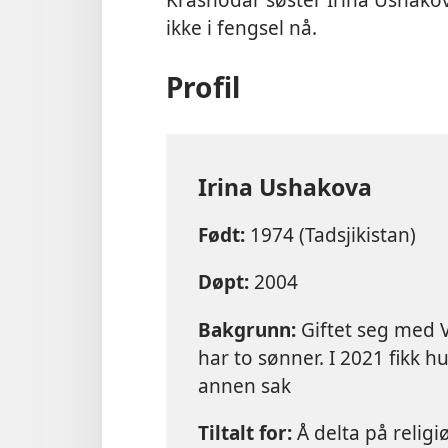
ikke i fengsel nå.
Profil
Irina Ushakova
Født:
1974 (Tadsjikistan)
Døpt:
2004
Bakgrunn:
Giftet seg med Vi
har to sønner. I 2021 fikk h
annen sak
Tiltalt for:
Å delta på religi