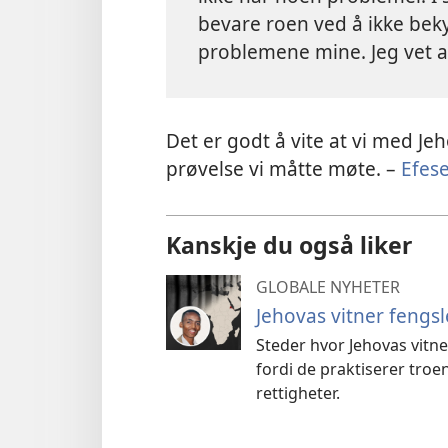
bevare roen ved å ikke bek
problemene mine. Jeg vet at
Det er godt å vite at vi med Je
prøvelse vi måtte møte. –
Efes
Kanskje du også liker
GLOBALE NYHETER
Jehovas vitner fengsle
Steder hvor Jehovas vitn
fordi de praktiserer tro
rettigheter.