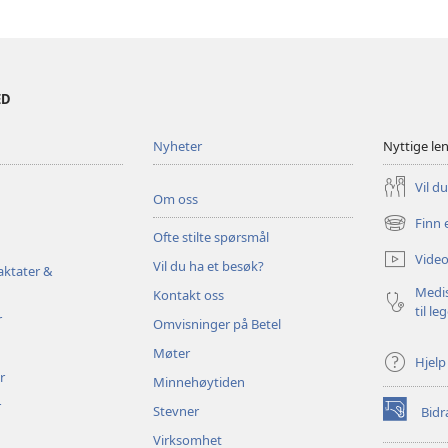
ED
Nyheter
Nyttige le
Vil d
Om oss
Finn 
(åpner
Ofte stilte spørsmål
nytt
Video
Vil du ha et besøk?
vindu)
aktater &
Medis
Kontakt oss
til le
r
Omvisninger på Betel
Møter
Hjelp
r
Minnehøytiden
r
Stevner
Bidr
(åpner
nytt
Virksomhet