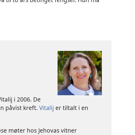
talij i 2006. De
un påvist kreft.
Vitalij
er tiltalt i en
øse møter hos Jehovas vitner