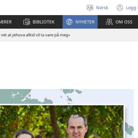
Norsk
Logg 
Velg
(åp
språk
nyt
LÆRER
BIBLIOTEK
NYHETER
OM OSS
vin
 vet at Jehova alltid vil ta vare på meg»