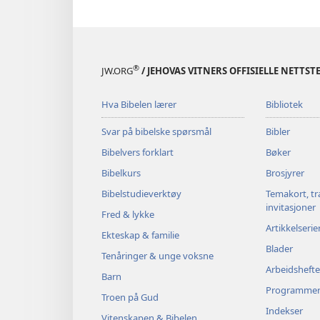
®
JW.ORG
/ JEHOVAS VITNERS OFFISIELLE NETTST
Hva Bibelen lærer
Bibliotek
Svar på bibelske spørsmål
Bibler
Bibelvers forklart
Bøker
Bibelkurs
Brosjyrer
Bibelstudieverktøy
Temakort, tr
invitasjoner
Fred & lykke
Artikkelserie
Ekteskap & familie
Blader
Tenåringer & unge voksne
Arbeidshefte
Barn
Programme
Troen på Gud
Indekser
Vitenskapen & Bibelen