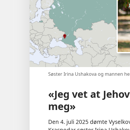
Søster Irina Ushakova og mannen henn
«Jeg vet at Jehova
meg»
Den 4. juli 2025 dømte Vyselkovs
Krasnodar søster Irina Ushakov