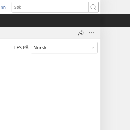
inn
ner
Søk
t
du)
LES PÅ