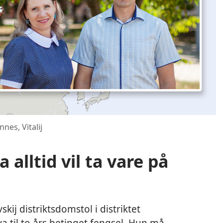
es, Vitalij
 alltid vil ta vare på
kij distriktsdomstol i distriktet
a til to års betinget fengsel. Hun må