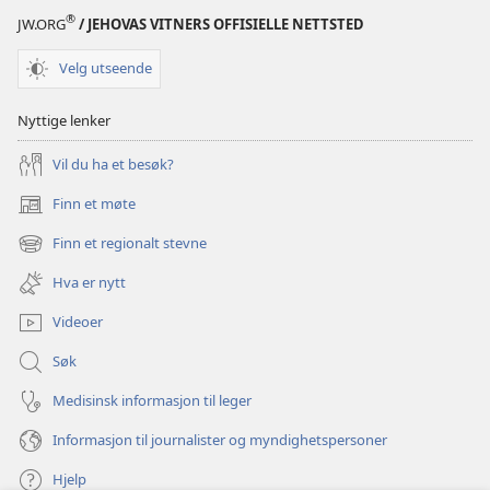
®
JW.ORG
/ JEHOVAS VITNERS OFFISIELLE NETTSTED
Velg utseende
Nyttige lenker
Vil du ha et besøk?
Finn et møte
(åpner
nytt
Finn et regionalt stevne
(åpner
vindu)
nytt
Hva er nytt
vindu)
Videoer
Søk
Medisinsk informasjon til leger
Informasjon til journalister og myndighetspersoner
Hjelp