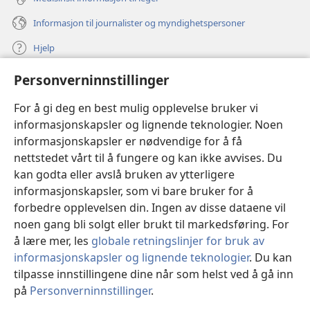
Informasjon til journalister og myndighetspersoner
Hjelp
Personverninnstillinger
Bidrag
(åpner
nytt
For å gi deg en best mulig opplevelse bruker vi
vindu)
Watchtower ONLINE LIBRARY™
informasjonskapsler og lignende teknologier. Noen
(åpner
informasjonskapsler er nødvendige for å få
nytt
®
JW Hub
vindu)
nettstedet vårt til å fungere og kan ikke avvises. Du
(åpner
nytt
kan godta eller avslå bruken av ytterligere
®
JW Library
vindu)
informasjonskapsler, som vi bare bruker for å
forbedre opplevelsen din. Ingen av disse dataene vil
Watchtower Library
noen gang bli solgt eller brukt til markedsføring. For
å lære mer, les
globale retningslinjer for bruk av
informasjonskapsler og lignende teknologier
. Du kan
tilpasse innstillingene dine når som helst ved å gå inn
Copyright
© 2026 Watch Tower Bible and Tract Society of Pennsylvania.
på
Personverninnstillinger
.
VILKÅR FOR BRUK
|
PERSONVERN
|
PERSONVERNINNSTILLINGER