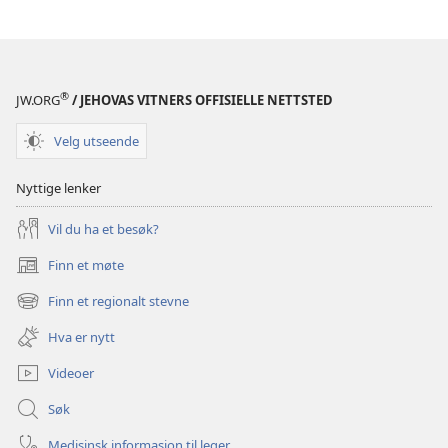
®
JW.ORG
/ JEHOVAS VITNERS OFFISIELLE NETTSTED
Velg utseende
Nyttige lenker
Vil du ha et besøk?
Finn et møte
(åpner
nytt
Finn et regionalt stevne
(åpner
vindu)
nytt
Hva er nytt
vindu)
Videoer
Søk
Medisinsk informasjon til leger