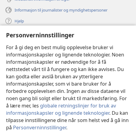
Informasjon til journalister og myndighetspersoner
Hjelp
Personverninnstillinger
Bidrag
(åpner
nytt
For å gi deg en best mulig opplevelse bruker vi
vindu)
Watchtower ONLINE LIBRARY™
informasjonskapsler og lignende teknologier. Noen
(åpner
informasjonskapsler er nødvendige for å få
nytt
®
JW Hub
vindu)
nettstedet vårt til å fungere og kan ikke avvises. Du
(åpner
nytt
kan godta eller avslå bruken av ytterligere
®
JW Library
vindu)
informasjonskapsler, som vi bare bruker for å
forbedre opplevelsen din. Ingen av disse dataene vil
Watchtower Library
noen gang bli solgt eller brukt til markedsføring. For
å lære mer, les
globale retningslinjer for bruk av
informasjonskapsler og lignende teknologier
. Du kan
tilpasse innstillingene dine når som helst ved å gå inn
Copyright
© 2026 Watch Tower Bible and Tract Society of Pennsylvania.
på
Personverninnstillinger
.
VILKÅR FOR BRUK
|
PERSONVERN
|
PERSONVERNINNSTILLINGER