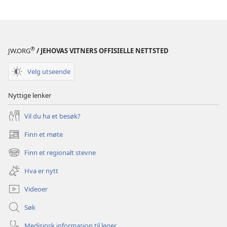
®
JW.ORG
/ JEHOVAS VITNERS OFFISIELLE NETTSTED
Velg utseende
Nyttige lenker
Vil du ha et besøk?
Finn et møte
(åpner
nytt
Finn et regionalt stevne
(åpner
vindu)
nytt
Hva er nytt
vindu)
Videoer
Søk
Medisinsk informasjon til leger