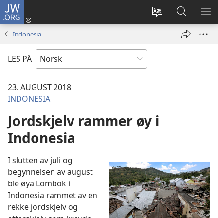
JW.ORG
Logg
inn
Endre
Søk
VIS
(åpner
språk
på
ME
Indonesia
nytt
JW.ORG
vindu)
LES PÅ
23. AUGUST 2018
INDONESIA
Jordskjelv rammer øy i
Indonesia
I slutten av juli og
begynnelsen av august
ble øya Lombok i
Indonesia rammet av en
rekke jordskjelv og