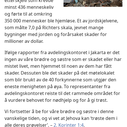
etterskjelv som krevde
minst 436 menneskeliv
og førte til at omkring
350 000 mennesker ble hjemløse. Et av jordskjelvene,
som målte 7,0 på Richters skala, jevnet mange
bygninger med jorden og forårsaket skader for
millioner av dollar.
Ifølge rapporter fra avdelingskontoret i Jakarta er det
ingen av våre brødre og søstre som er skadet eller har
mistet livet, men hjemmet til noen av dem har fått
skader. Dessuten ble det skader på det møtelokalet
som blir brukt av de 40 forkynnerne som utgjør den
eneste menigheten på øya. To representanter fra
avdelingskontoret reiste til det rammede området for
å vurdere behovet for nødhjelp og for å gi trøst.
Vi fortsetter å be for våre brødre og søstre i denne
vanskelige tiden, og vi vet at Jehova kan ‘trøste dem i
alle deres prøvelser’. –
2. Korinter 1:4
.