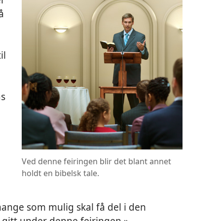
å
il
as
Ved denne feiringen blir det blant annet
holdt en bibelsk tale.
 mange som mulig skal få del i den
 gitt under denne feiringen.»