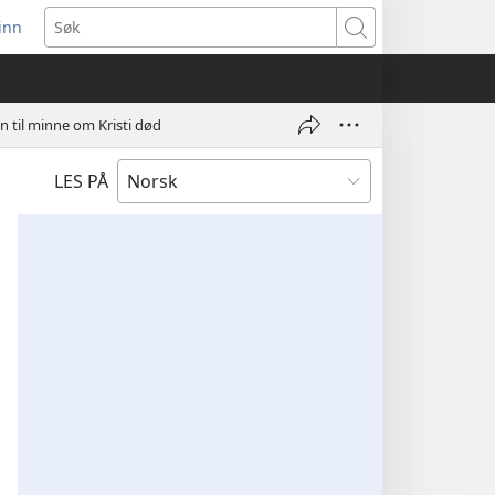
inn
ner
Søk
t
du)
en til minne om Kristi død
LES PÅ