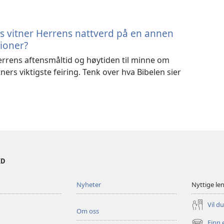
as vitner Herrens nattverd på en annen
ioner?
rrens aftensmåltid og høytiden til minne om
ners viktigste feiring. Tenk over hva Bibelen sier
ED
Nyheter
Nyttige le
Vil d
Om oss
Finn 