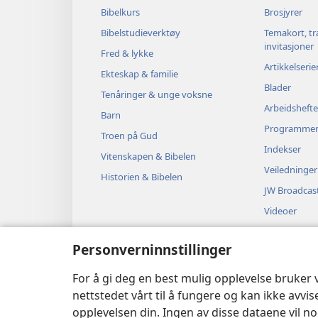
Bibelkurs
Brosjyrer
Bibelstudieverktøy
Temakort, tr
invitasjoner
Fred & lykke
Artikkelserie
Ekteskap & familie
Blader
Tenåringer & unge voksne
Arbeidshefte
Barn
Programme
Troen på Gud
Indekser
Vitenskapen & Bibelen
Veiledninger
Historien & Bibelen
JW Broadcas
Videoer
Musikk
Personverninnstillinger
Hørespill
Dramatiserte
For å gi deg en best mulig opplevelse bruker
nettstedet vårt til å fungere og kan ikke avvi
opplevelsen din. Ingen av disse dataene vil noe