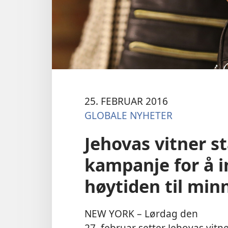
25. FEBRUAR 2016
GLOBALE NYHETER
Jehovas vitner st
kampanje for å in
høytiden til min
NEW YORK – Lørdag den
27. februar setter Jehovas vitn