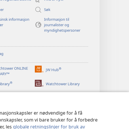
vindu)
er
Søk
insk informasjon
Informasjon til
ger
journalister og
myndighetspersoner
ag
chtower ONLINE
®
JW Hub
(åpner
RARY™
nytt
®
vindu)
ibrary
Watchtower Library
rmasjonskapsler er nødvendige for å få
jonskapsler, som vi bare bruker for å forbedre
er, les
globale retningslinjer for bruk av