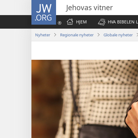
JW.ORG
Jehovas vitner
HJEM
HVA BIBELEN 
Nyheter
Regionale nyheter
Globale nyheter