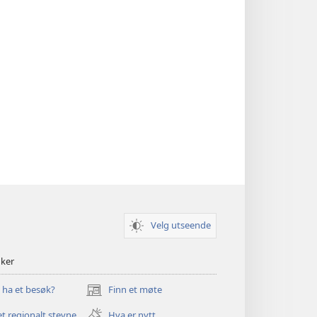
Velg utseende
nker
u ha et besøk?
Finn et møte
(åpner
nytt
et regionalt stevne
Hva er nytt