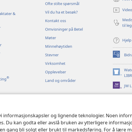
(åpner
Ofte stilte spørsmål
nytt
Video
Vil du ha et besøk?
vindu)
aktater &
Medis
Kontakt oss
til le
r
Omvisninger på Betel
Møter
Hjelp
r
Minnehøytiden
r
Stevner
Bidr
(åpner
nytt
Virksomhet
vindu)
Wat
Opplevelser
(åpner
LIB
®
ting
Land og områder
nytt
JW L
vindu)
 bibelopplesninger
 vi informasjonskapsler og lignende teknologier. Noen info
ses. Du kan godta eller avslå bruken av ytterligere informas
n gang bli solgt eller brukt til markedsføring. For å lære m