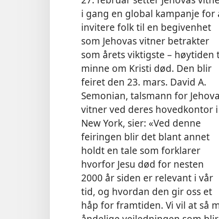
i gang en global kampanje for 
invitere folk til en begivenhet
som Jehovas vitner betrakter
som årets viktigste – høytiden t
minne om Kristi død. Den blir
feiret den 23. mars. David A.
Semonian, talsmann for Jehov
vitner ved deres hovedkontor i
New York, sier: «Ved denne
feiringen blir det blant annet
holdt en tale som forklarer
hvorfor Jesu død for nesten
2000 år siden er relevant i vår
tid, og hvordan den gir oss et
håp for framtiden. Vi vil at så
åndelige veiledningen som blir