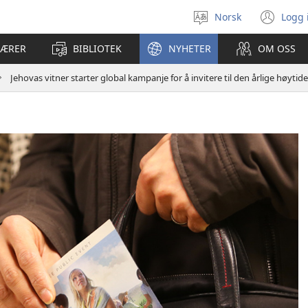
Norsk
Logg 
Velg
(åp
språk
nyt
LÆRER
BIBLIOTEK
NYHETER
OM OSS
vin
Jehovas vitner starter global kampanje for å invitere til den årlige høytid