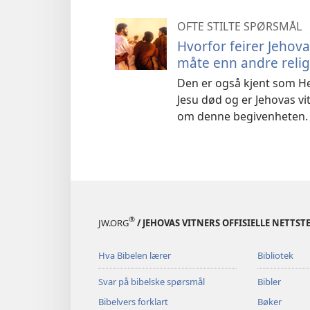
OFTE STILTE SPØRSMÅL
Hvorfor feirer Jehov
måte enn andre relig
Den er også kjent som He
Jesu død og er Jehovas vit
om denne begivenheten.
®
JW.ORG
/ JEHOVAS VITNERS OFFISIELLE NETTST
Hva Bibelen lærer
Bibliotek
Svar på bibelske spørsmål
Bibler
Bibelvers forklart
Bøker