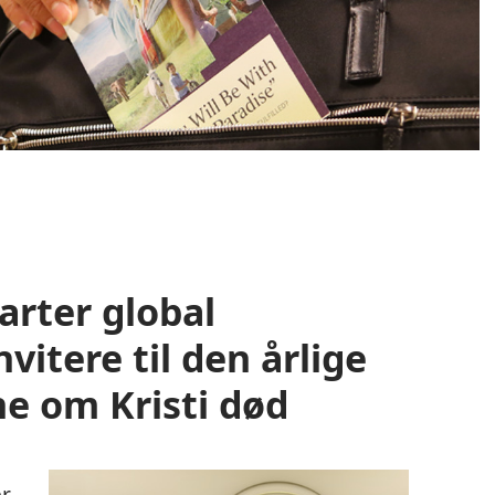
arter global
vitere til den årlige
ne om Kristi død
er