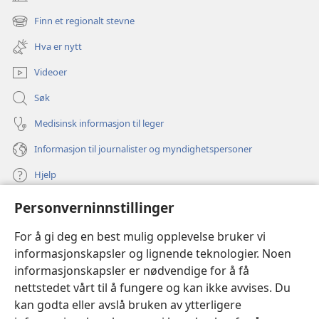
(åpner
nytt
Finn et regionalt stevne
(åpner
vindu)
nytt
Hva er nytt
vindu)
Videoer
Søk
Medisinsk informasjon til leger
Informasjon til journalister og myndighetspersoner
Hjelp
Personverninnstillinger
Bidrag
(åpner
nytt
For å gi deg en best mulig opplevelse bruker vi
vindu)
Watchtower ONLINE LIBRARY™
informasjonskapsler og lignende teknologier. Noen
(åpner
informasjonskapsler er nødvendige for å få
nytt
®
JW Hub
vindu)
nettstedet vårt til å fungere og kan ikke avvises. Du
(åpner
nytt
kan godta eller avslå bruken av ytterligere
®
JW Library
vindu)