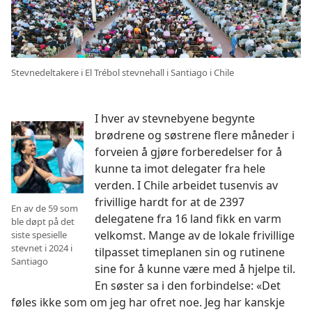
Stevnedeltakere i El Trébol stevnehall i Santiago i Chile
I hver av stevnebyene begynte
brødrene og søstrene flere måneder i
forveien å gjøre forberedelser for å
kunne ta imot delegater fra hele
verden. I Chile arbeidet tusenvis av
frivillige hardt for at de 2397
En av de 59 som
delegatene fra 16 land fikk en varm
ble døpt på det
velkomst. Mange av de lokale frivillige
siste spesielle
stevnet i 2024 i
tilpasset timeplanen sin og rutinene
Santiago
sine for å kunne være med å hjelpe til.
En søster sa i den forbindelse: «Det
føles ikke som om jeg har ofret noe. Jeg har kanskje