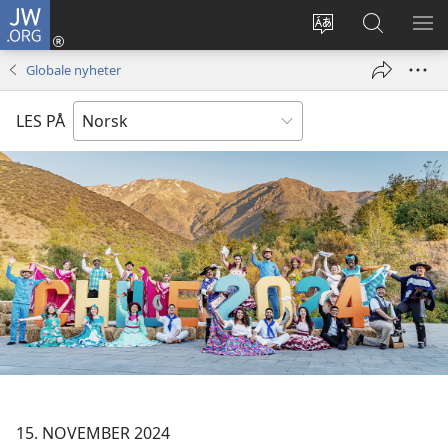
JW.ORG
Logg
inn
Endre
Søk
VIS
(åpner
språk
på
ME
Globale nyheter
nytt
JW.ORG
vindu)
LES PÅ
15. NOVEMBER 2024