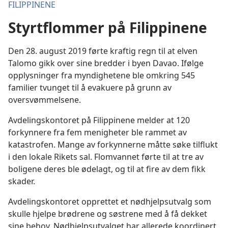
FILIPPINENE
Styrtflommer på Filippinene
Den 28. august 2019 førte kraftig regn til at elven
Talomo gikk over sine bredder i byen Davao. Ifølge
opplysninger fra myndighetene ble omkring 545
familier tvunget til å evakuere på grunn av
oversvømmelsene.
Avdelingskontoret på Filippinene melder at 120
forkynnere fra fem menigheter ble rammet av
katastrofen. Mange av forkynnerne måtte søke tilflukt
i den lokale Rikets sal. Flomvannet førte til at tre av
boligene deres ble ødelagt, og til at fire av dem fikk
skader.
Avdelingskontoret opprettet et nødhjelpsutvalg som
skulle hjelpe brødrene og søstrene med å få dekket
sine behov. Nødhjelpsutvalget har allerede koordinert