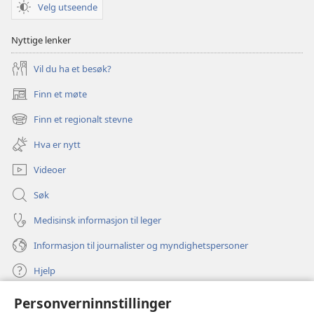
Velg utseende
Nyttige lenker
Vil du ha et besøk?
Finn et møte
(åpner
nytt
Finn et regionalt stevne
(åpner
vindu)
nytt
Hva er nytt
vindu)
Videoer
Søk
Medisinsk informasjon til leger
Informasjon til journalister og myndighetspersoner
Hjelp
Personverninnstillinger
Bidrag
(åpner