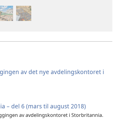
ingen av det nye avdelingskontoret i
ia – del 6 (mars til august 2018)
yggingen av avdelingskontoret i Storbritannia.