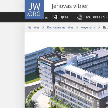
JW.ORG
Jehovas vitner
HJEM
HVA BIBELEN 
Nyheter
Regionale nyheter
Argentina
Byg