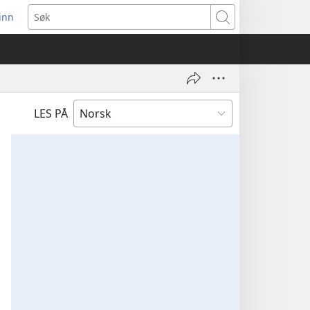
inn
ner
Søk
t
du)
LES PÅ