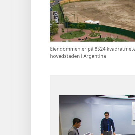
Eiendommen er på 8524 kvadratmeter 
hovedstaden i Argentina