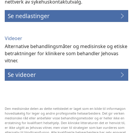
nettverk av sykehuskontaktutvalg.
Se nedlastinger
Videoer
Alternative behandlingsmåter og medisinske og etiske
betraktninger for klinikere som behandler Jehovas
vitner.
Se videoer
Den medisinske delen av dette nettstedet er laget som en kilde til informasjon
hovedsakelig for leger og andre profesjonelle helsearbeidere. Det gir verken
medisinske råd eller anbefaler visse behandlingsmetoder og er heller ikke en
erstatning for kvalifisert helsehjelp. Den kliniske litteraturen det er henvist til,
er ikke utgitt av Jehovas vitner, men viser til strategier som kan vurderes som
alternativ til blodtransfusjon. Alle kvalifiserte helsearbeidere har selv ansvaret