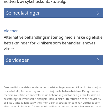
nettverk av sykehuskontaktutvalg.
Se nedlastinger
Videoer
Alternative behandlingsmåter og medisinske og etiske
betraktninger for klinikere som behandler Jehovas
vitner.
Se videoer
Den medisinske delen av dette nettstedet er laget som en kilde til informasjon
hovedsakelig for leger og andre profesjonelle helsearbeidere. Det gir verken
medisinske råd eller anbefaler visse behandlingsmetoder og er heller ikke en
erstatning for kvalifisert helsehjelp. Den kliniske litteraturen det er henvist til,
er ikke utgitt av Jehovas vitner, men viser til strategier som kan vurderes som
alternativ til blodtransfusjon. Alle kvalifiserte helsearbeidere har selv ansvaret