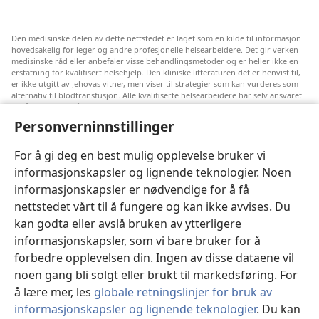
Den medisinske delen av dette nettstedet er laget som en kilde til informasjon
hovedsakelig for leger og andre profesjonelle helsearbeidere. Det gir verken
medisinske råd eller anbefaler visse behandlingsmetoder og er heller ikke en
erstatning for kvalifisert helsehjelp. Den kliniske litteraturen det er henvist til,
er ikke utgitt av Jehovas vitner, men viser til strategier som kan vurderes som
alternativ til blodtransfusjon. Alle kvalifiserte helsearbeidere har selv ansvaret
for å følge med på ny informasjon, drøfte alternative behandlingsmetoder og
hjelpe en pasient med å ta gode valg i forhold til pasientens lidelse, ønsker,
Personverninnstillinger
verdier og tro. Ikke alle strategiene som er nevnt, passer for eller godtas av
alle pasienter.
For å gi deg en best mulig opplevelse bruker vi
Pasienter: Søk alltid råd fra legen din eller annet kvalifisert helsepersonell om
informasjonskapsler og lignende teknologier. Noen
helseproblemer og behandlingsmetoder. Oppsøk lege hvis du mistenker at du
er syk.
informasjonskapsler er nødvendige for å få
Nettstedet er regulert av dets vilkår for bruk.
nettstedet vårt til å fungere og kan ikke avvises. Du
kan godta eller avslå bruken av ytterligere
informasjonskapsler, som vi bare bruker for å
forbedre opplevelsen din. Ingen av disse dataene vil
Velg utseende
noen gang bli solgt eller brukt til markedsføring. For
å lære mer, les
globale retningslinjer for bruk av
informasjonskapsler og lignende teknologier
. Du kan