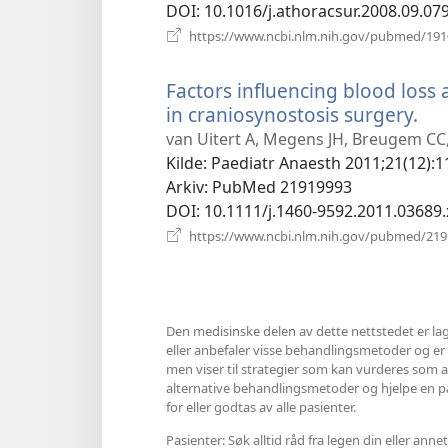
DOI
‎: 10.1016/j.athoracsur.2008.09.07
https://www.ncbi.nlm.nih.gov/pubmed/19
Factors influencing blood loss 
in craniosynostosis surgery.
(åp
nyt
van Uitert A, Megens JH, Breugem CC,
vin
Kilde
‎: Paediatr Anaesth 2011;21(12):1
Arkiv
‎: PubMed 21919993
DOI
‎: 10.1111/j.1460-9592.2011.03689.
https://www.ncbi.nlm.nih.gov/pubmed/21
Den medisinske delen av dette nettstedet er lag
eller anbefaler visse behandlingsmetoder og er hel
men viser til strategier som kan vurderes som al
alternative behandlingsmetoder og hjelpe en pasi
for eller godtas av alle pasienter.
Pasienter: Søk alltid råd fra legen din eller a