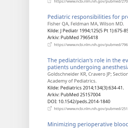
https://www.ncbi.nlm.nih.gov/pubmed/27
Pediatric responsibilities for p
Fisher QA, Feldman MA, Wilson MD.
Kilde
‎: J Pediatr 1994;125(5 Pt 1):675-8
Arkiv
‎: PubMed 7965418
https://www.ncbi.nlm.nih.gov/pubmed/79
The pediatrician's role in the 
patients undergoing anesthesi
Goldschneider KR, Cravero JP; Secti
Academy of Pediatrics.
Kilde
‎: Pediatrics 2014;134(3):634-41.
Arkiv
‎: PubMed 25157004
DOI
‎: 10.1542/peds.2014-1840
https://www.ncbi.nlm.nih.gov/pubmed/25
Minimizing perioperative blood 