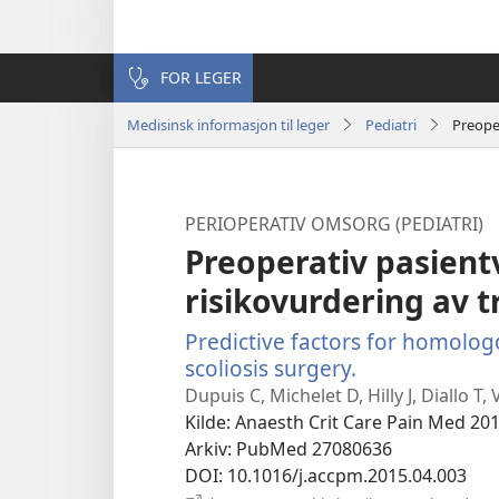
FOR LEGER
Medisinsk informasjon til leger
Pediatri
Preope
PERIOPERATIV OMSORG (PEDIATRI)
Preoperativ pasient
risikovurdering av t
Predictive factors for homolog
scoliosis surgery.
(åpner
nytt
Dupuis C, Michelet D, Hilly J, Diallo T
vindu)
Kilde
‎: Anaesth Crit Care Pain Med 201
Arkiv
‎: PubMed 27080636
DOI
‎: 10.1016/j.accpm.2015.04.003