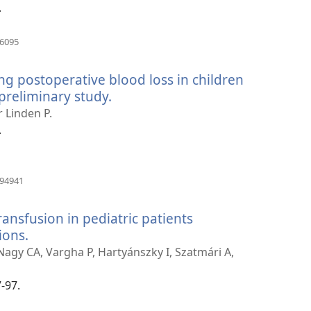
)
.
(åpner
86095
nytt
vindu)
ng postoperative blood loss in children
preliminary study.
(åpner
nytt
r Linden P.
vindu)
.
(åpner
394941
nytt
vindu)
ransfusion in pediatric patients
ions.
(åpner
nytt
 Nagy CA, Vargha P, Hartyánszky I, Szatmári A,
vindu)
-97.