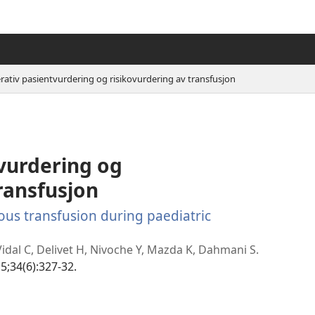
rativ pasientvurdering og risikovurdering av transfusjon
vurdering og
ransfusjon
ous transfusion during paediatric
, Vidal C, Delivet H, Nivoche Y, Mazda K, Dahmani S.
5;34(6):327-32.
(åpner