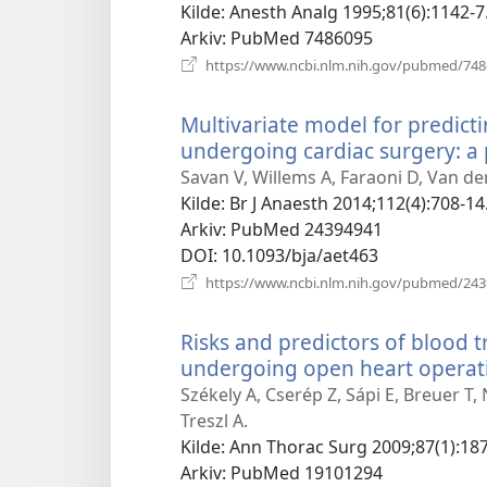
vindu
Kilde
‎: Anesth Analg 1995;81(6):1142-7
Arkiv
‎: PubMed 7486095
https://www.ncbi.nlm.nih.gov/pubmed/74
Multivariate model for predicti
undergoing cardiac surgery: a 
Savan V, Willems A, Faraoni D, Van de
Kilde
‎: Br J Anaesth 2014;112(4):708-14
Arkiv
‎: PubMed 24394941
DOI
‎: 10.1093/bja/aet463
https://www.ncbi.nlm.nih.gov/pubmed/24
Risks and predictors of blood t
undergoing open heart operat
Székely A, Cserép Z, Sápi E, Breuer T,
Treszl A.
Kilde
‎: Ann Thorac Surg 2009;87(1):187
Arkiv
‎: PubMed 19101294