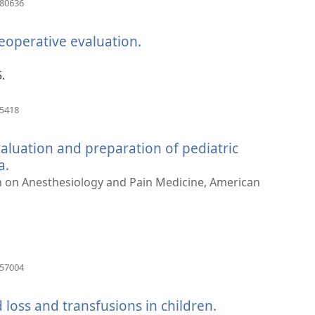
080636
nytt
vindu)
reoperative evaluation.
(åpner
nytt
vindu)
5.
(åpner
65418
nytt
vindu)
evaluation and preparation of pediatric
a.
(åpner
nytt
on on Anesthesiology and Pain Medicine, American
vindu)
(åpner
157004
nytt
vindu)
loss and transfusions in children.