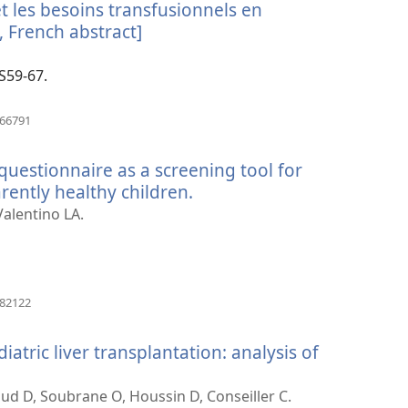
t les besoins transfusionnels en
, French abstract]
(åpner
nytt
vindu)
:S59-67.
(åpner
766791
nytt
vindu)
 questionnaire as a screening tool for
rently healthy children.
(åpner
nytt
Valentino LA.
vindu)
(åpner
982122
nytt
vindu)
iatric liver transplantation: analysis of
r
aud D, Soubrane O, Houssin D, Conseiller C.