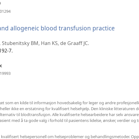
9
(åpner
101294
nytt
vindu)
and allogeneic blood transfusion practice
ner
t
 Stubenitsky BM, Han KS, de Graaff JC.
du)
192-7.
x
(åpner
919993
nytt
vindu)
et som en kilde til informasjon hovedsakelig for leger og andre profesjonel
ler ikke en erstatning for kvalifisert helsehjelp. Den kliniske litteraturen det
ternativ til blodtransfusjon. Alle kvalifiserte helsearbeidere har selv ansvar
ent med å ta gode valg i forhold til pasientens lidelse, ønsker, verdier og t
nnet kvalifisert helsepersonell om helseproblemer og behandlingsmetoder. Opp