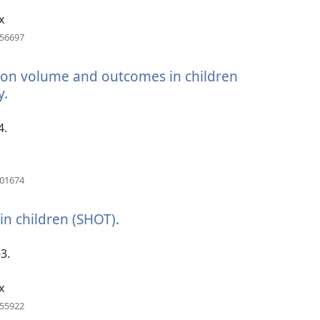
x
(åpner
456697
nytt
vindu)
ion volume and outcomes in children
y.
(åpner
nytt
vindu)
4.
(åpner
401674
nytt
vindu)
in children (SHOT).
(åpner
nytt
vindu)
3.
x
(åpner
155922
nytt