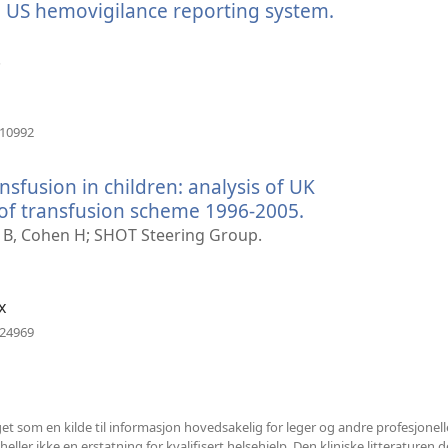
e US hemovigilance reporting system.
(åpner
nytt
vindu)
.
(åpner
410992
nytt
vindu)
sfusion in children: analysis of UK
 of transfusion scheme 1996-2005.
(åpner
nytt
n B, Cohen H; SHOT Steering Group.
vindu)
x
(åpner
324969
nytt
vindu)
et som en kilde til informasjon hovedsakelig for leger og andre profesjonel
ler ikke en erstatning for kvalifisert helsehjelp. Den kliniske litteraturen det