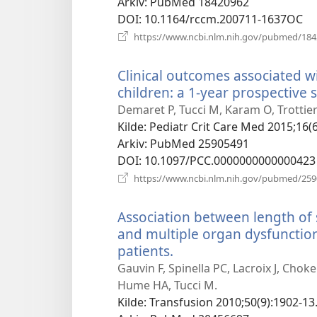
Arkiv
‎: PubMed 18420962
DOI
‎: 10.1164/rccm.200711-1637OC
https://www.ncbi.nlm.nih.gov/pubmed/18
Clinical outcomes associated wit
children: a 1-year prospective 
Demaret P, Tucci M, Karam O, Trottier 
Kilde
‎: Pediatr Crit Care Med 2015;16(
Arkiv
‎: PubMed 25905491
DOI
‎: 10.1097/PCC.0000000000000423
https://www.ncbi.nlm.nih.gov/pubmed/25
Association between length of 
and multiple organ dysfunction
patients.
(åpner
nytt
Gauvin F, Spinella PC, Lacroix J, Chok
vindu)
Hume HA, Tucci M.
Kilde
‎: Transfusion 2010;50(9):1902-13