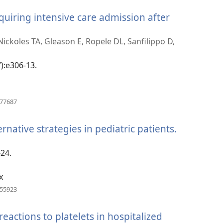
vindu)
quiring intensive care admission after
ckoles TA, Gleason E, Ropele DL, Sanfilippo D,
7):e306-13.
(åpner
977687
nytt
vindu)
rnative strategies in pediatric patients.
(åpner
nytt
vindu)
-24.
x
(åpner
155923
nytt
vindu)
eactions to platelets in hospitalized