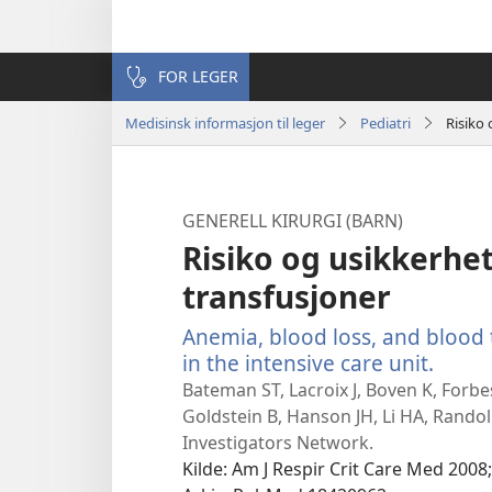
FOR LEGER
Medisinsk informasjon til leger
Pediatri
Risiko
GENERELL KIRURGI (BARN)
Risiko og usikkerh
transfusjoner
Anemia, blood loss, and blood 
in the intensive care unit.
(åpne
nytt
Bateman ST, Lacroix J, Boven K, Forbe
vindu
Goldstein B, Hanson JH, Li HA, Randol
Investigators Network.
Kilde
‎: Am J Respir Crit Care Med 2008