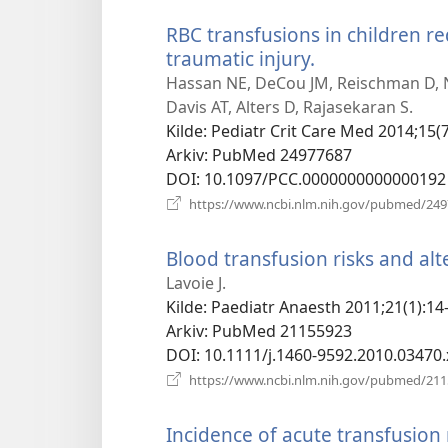
RBC transfusions in children re
traumatic injury.
(åpner
nytt
Hassan NE, DeCou JM, Reischman D, Ni
vindu)
Davis AT, Alters D, Rajasekaran S.
Kilde
‎: Pediatr Crit Care Med 2014;15(
Arkiv
‎: PubMed 24977687
DOI
‎: 10.1097/PCC.0000000000000192
https://www.ncbi.nlm.nih.gov/pubmed/24
Blood transfusion risks and alte
Lavoie J.
Kilde
‎: Paediatr Anaesth 2011;21(1):14
Arkiv
‎: PubMed 21155923
DOI
‎: 10.1111/j.1460-9592.2010.03470.
https://www.ncbi.nlm.nih.gov/pubmed/21
Incidence of acute transfusion r