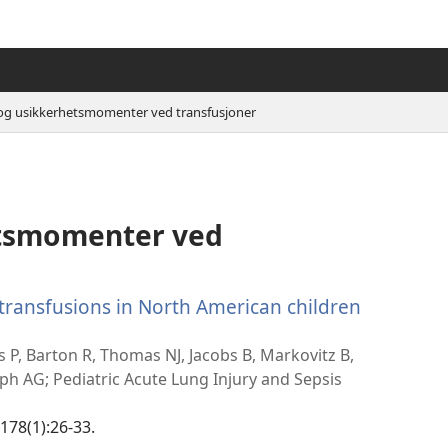
 og usikkerhetsmomenter ved transfusjoner
etsmomenter ved
transfusions in North American children
r
s P, Barton R, Thomas NJ, Jacobs B, Markovitz B,
)
ph AG; Pediatric Acute Lung Injury and Sepsis
;178(1):26-33.