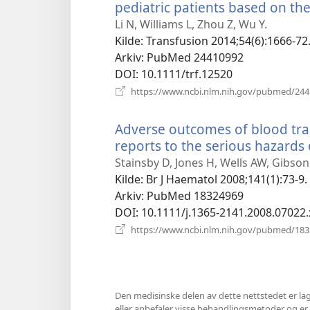
pediatric patients based on th
Li N, Williams L, Zhou Z, Wu Y.
Kilde
‎: Transfusion 2014;54(6):1666-72
Arkiv
‎: PubMed 24410992
DOI
‎: 10.1111/trf.12520
https://www.ncbi.nlm.nih.gov/pubmed/24
Adverse outcomes of blood tran
reports to the serious hazards
Stainsby D, Jones H, Wells AW, Gibso
Kilde
‎: Br J Haematol 2008;141(1):73-9.
Arkiv
‎: PubMed 18324969
DOI
‎: 10.1111/j.1365-2141.2008.07022.
https://www.ncbi.nlm.nih.gov/pubmed/18
Den medisinske delen av dette nettstedet er lag
eller anbefaler visse behandlingsmetoder og er hel