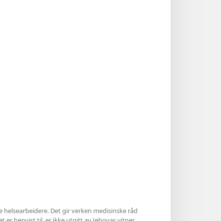
le helsearbeidere. Det gir verken medisinske råd
 er henvist til, er ikke utgitt av Jehovas vitner,