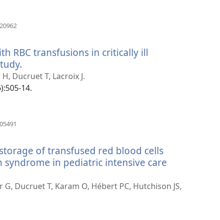
(åpner
420962
nytt
vindu)
h RBC transfusions in critically ill
study.
(åpner
nytt
H, Ducruet T, Lacroix J.
vindu)
6):505-14.
(åpner
905491
nytt
vindu)
storage of transfused red blood cells
 syndrome in pediatric intensive care
er G, Ducruet T, Karam O, Hébert PC, Hutchison JS,
.