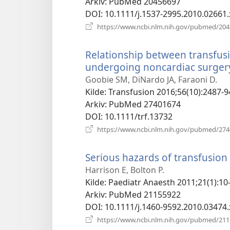
Arkiv
‎: PubMed 20456697
DOI
‎: 10.1111/j.1537-2995.2010.02661.
https://www.ncbi.nlm.nih.gov/pubmed/20
Relationship between transfus
undergoing noncardiac surger
Goobie SM, DiNardo JA, Faraoni D.
Kilde
‎: Transfusion 2016;56(10):2487-9
Arkiv
‎: PubMed 27401674
DOI
‎: 10.1111/trf.13732
https://www.ncbi.nlm.nih.gov/pubmed/27
Serious hazards of transfusion 
Harrison E, Bolton P.
Kilde
‎: Paediatr Anaesth 2011;21(1):10-
Arkiv
‎: PubMed 21155922
DOI
‎: 10.1111/j.1460-9592.2010.03474.
https://www.ncbi.nlm.nih.gov/pubmed/21