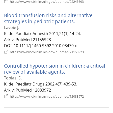
(åpner
https://www.ncbi.nlm.nih.gov/pubmed/22243693
nytt
vindu)
Blood transfusion risks and alternative
strategies in pediatric patients.
(åpner
nytt
Lavoie J.
vindu)
Kilde
‎: Paediatr Anaesth 2011;21(1):14-24.
Arkiv
‎: PubMed 21155923
DOI
‎: 10.1111/j.1460-9592.2010.03470.x
(åpner
https://www.ncbi.nlm.nih.gov/pubmed/21155923
nytt
vindu)
Controlled hypotension in children: a critical
review of available agents.
(åpner
nytt
Tobias JD.
vindu)
Kilde
‎: Paediatr Drugs 2002;4(7):439-53.
Arkiv
‎: PubMed 12083972
(åpner
https://www.ncbi.nlm.nih.gov/pubmed/12083972
nytt
vindu)