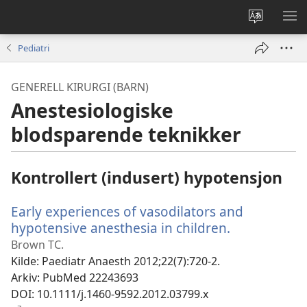
Endre
VIS
språk
ME
Pediatri
GENERELL KIRURGI (BARN)
Anestesiologiske
blodsparende teknikker
Kontrollert (indusert) hypotensjon
Early experiences of vasodilators and
hypotensive anesthesia in children.
(åpner
nytt
Brown TC.
vindu)
Kilde
‎: Paediatr Anaesth 2012;22(7):720-2.
Arkiv
‎: PubMed 22243693
DOI
‎: 10.1111/j.1460-9592.2012.03799.x