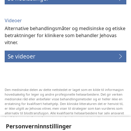
Videoer
Alternative behandlingsmåter og medisinske og etiske
betraktninger for klinikere som behandler Jehovas
vitner.
Se videoer
Den medisinske delen av dette nettstedet er laget som en kilde til informasjon
hovedsakelig for leger og andre profesjonelle helsearbeidere. Det gir verken
medisinske råd eller anbefaler visse behandlingsmetoder og er heller ikke en
erstatning for kvalifisert helsehjelp. Den kliniske litteraturen det er henvist til,
er ikke utgitt av Jehovas vitner, men viser til strategier som kan vurderes som
alternativ til blodtransfusjon. Alle kvalifiserte helsearbeidere har selv ansvaret
for å følge med på ny informasjon, drøfte alternative behandlingsmetoder og
hjelpe en pasient med å ta gode valg i forhold til pasientens lidelse, ønsker,
Personverninnstillinger
verdier og tro. Ikke alle strategiene som er nevnt, passer for eller godtas av