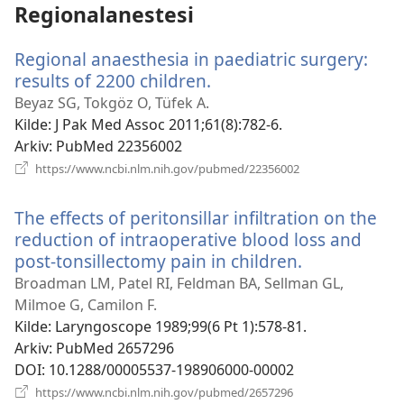
Regionalanestesi
Regional anaesthesia in paediatric surgery:
results of 2200 children.
(åpner
nytt
Beyaz SG, Tokgöz O, Tüfek A.
vindu)
Kilde
‎: J Pak Med Assoc 2011;61(8):782-6.
Arkiv
‎: PubMed 22356002
(åpner
https://www.ncbi.nlm.nih.gov/pubmed/22356002
nytt
vindu)
The effects of peritonsillar infiltration on the
reduction of intraoperative blood loss and
post-tonsillectomy pain in children.
(åpner
nytt
Broadman LM, Patel RI, Feldman BA, Sellman GL,
vindu)
Milmoe G, Camilon F.
Kilde
‎: Laryngoscope 1989;99(6 Pt 1):578-81.
Arkiv
‎: PubMed 2657296
DOI
‎: 10.1288/00005537-198906000-00002
(åpner
https://www.ncbi.nlm.nih.gov/pubmed/2657296