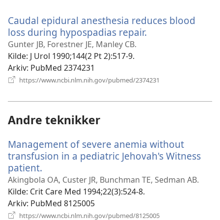
nytt
vindu)
Caudal epidural anesthesia reduces blood
loss during hypospadias repair.
(åpner
nytt
Gunter JB, Forestner JE, Manley CB.
vindu)
Kilde
‎: J Urol 1990;144(2 Pt 2):517-9.
Arkiv
‎: PubMed 2374231
(åpner
https://www.ncbi.nlm.nih.gov/pubmed/2374231
nytt
vindu)
Andre teknikker
Management of severe anemia without
transfusion in a pediatric Jehovah's Witness
patient.
(åpner
nytt
Akingbola OA, Custer JR, Bunchman TE, Sedman AB.
vindu)
Kilde
‎: Crit Care Med 1994;22(3):524-8.
Arkiv
‎: PubMed 8125005
(åpner
https://www.ncbi.nlm.nih.gov/pubmed/8125005