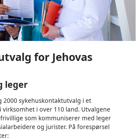
tvalg for Jehovas
g leger
g 2000 sykehuskontaktutvalg i et
i virksomhet i over 110 land. Utvalgene
e frivillige som kommuniserer med leger
alarbeidere og jurister. På forespørsel
ter: