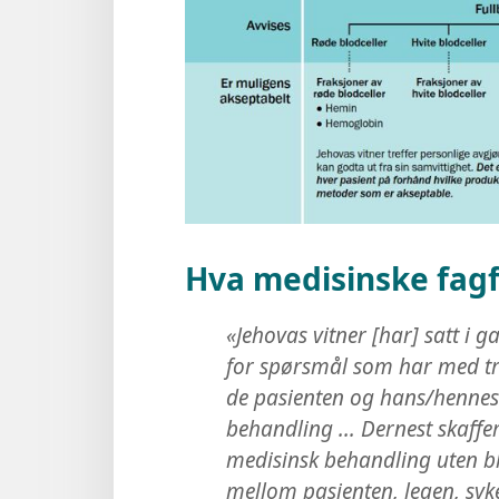
Hva medisinske fagf
«Jehovas vitner [har] satt i g
for spørsmål som har med tra
de pasienten og hans/hennes f
behandling ... Dernest skaffe
medisinsk behandling uten bl
mellom pasienten, legen, syke