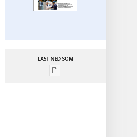
LAST NED SOM
Nedlastingsalternativer
for
publikasjoner
Sykehuskontaktutvalg
for
Jehovas
vitner