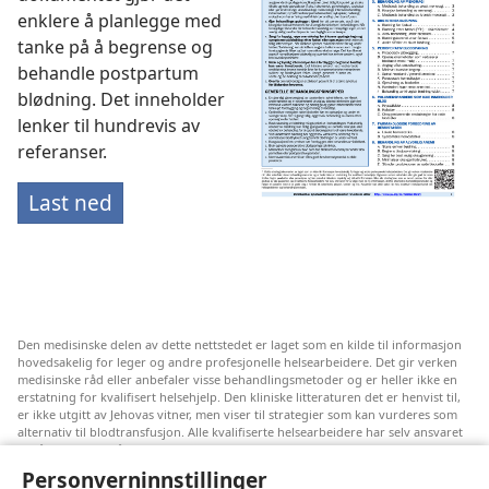
enklere å planlegge med
tanke på å begrense og
behandle postpartum
blødning. Det inneholder
lenker til hundrevis av
referanser.
Last ned
Den medisinske delen av dette nettstedet er laget som en kilde til informasjon
hovedsakelig for leger og andre profesjonelle helsearbeidere. Det gir verken
medisinske råd eller anbefaler visse behandlingsmetoder og er heller ikke en
erstatning for kvalifisert helsehjelp. Den kliniske litteraturen det er henvist til,
er ikke utgitt av Jehovas vitner, men viser til strategier som kan vurderes som
alternativ til blodtransfusjon. Alle kvalifiserte helsearbeidere har selv ansvaret
for å følge med på ny informasjon, drøfte alternative behandlingsmetoder og
hjelpe en pasient med å ta gode valg i forhold til pasientens lidelse, ønsker,
Personverninnstillinger
verdier og tro. Ikke alle strategiene som er nevnt, passer for eller godtas av