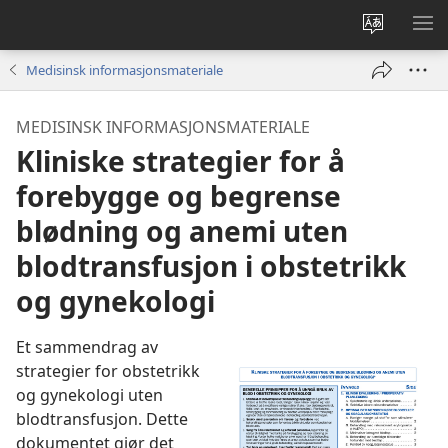
Endre
VIS
språk
ME
Medisinsk informasjonsmateriale
MEDISINSK INFORMASJONSMATERIALE
Kliniske strategier for å
forebygge og begrense
blødning og anemi uten
blodtransfusjon i obstetrikk
og gynekologi
Et sammendrag av
strategier for obstetrikk
og gynekologi uten
blodtransfusjon. Dette
dokumentet gjør det