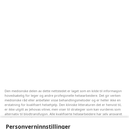
Den medisinske delen av dette nettstedet er laget som en kilde til informasjon
hovedsakelig for leger og andre profesjonelle helsearbeidere. Det gir verken
medisinske råd eller anbefaler visse behandlingsmetoder og er heller ikke en
erstatning for kvalifisert helsehjelp. Den kliniske litteraturen det er henvist til,
er ikke utgitt av Jehovas vitner, men viser til strategier som kan vurderes som
alternativ til blodtransfusjon. Alle kvalifiserte helsearbeidere har selv ansvaret
for å følge med på ny informasjon, drøfte alternative behandlingsmetoder og
hjelpe en pasient med å ta gode valg i forhold til pasientens lidelse, ønsker,
Personverninnstillinger
verdier og tro. Ikke alle strategiene som er nevnt, passer for eller godtas av