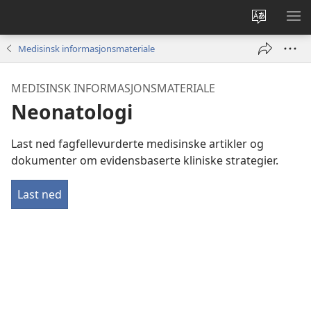
Endre
VIS
språk
ME
Medisinsk informasjonsmateriale
MEDISINSK INFORMASJONSMATERIALE
Neonatologi
Last ned fagfellevurderte medisinske artikler og
dokumenter om evidensbaserte kliniske strategier.
Last ned