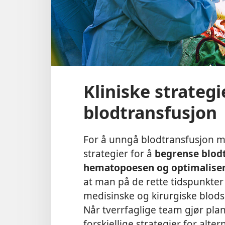
Kliniske strategi
blodtransfusjon
For å unngå blodtransfusjon m
strategier for å
begrense blodt
hematopoesen og optimalise
at man på de rette tidspunkt
medisinske og kirurgiske blods
Når tverrfaglige team gjør plan
forskjellige strategier for alter