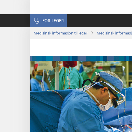
FOR LEGER
Medisinsk informasjon til leger
Medisinsk informas