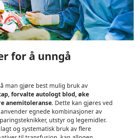
er for å unngå
å man gjøre best mulig bruk av
ap, forvalte autologt blod, øke
re anemitoleranse
. Dette kan gjøres ved
er anvender egnede kombinasjoner av
paringsteknikker, utstyr og legemidler.
lagt og systematisk bruk av flere
nativer til transfusjon, kan allogen