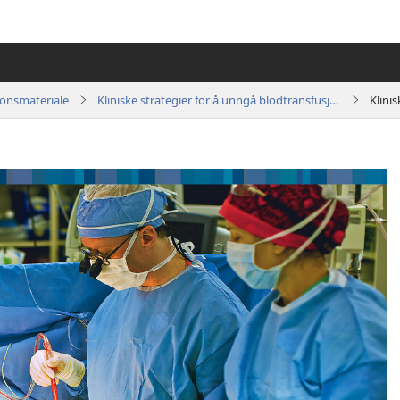
jonsmateriale
Kliniske strategier for å unngå blodtransfusjon