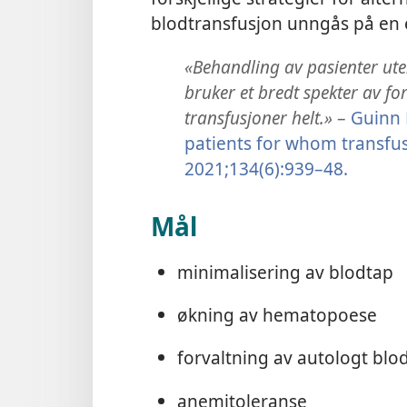
blodtransfusjon unngås på en e
«Behandling av pasienter uten
bruker et bredt spekter av fo
transfusjoner helt.»
–
Guinn 
patients for whom transfus
2021;134(6):939–48.
Mål
minimalisering av blodtap
økning av hematopoese
forvaltning av autologt blo
anemitoleranse