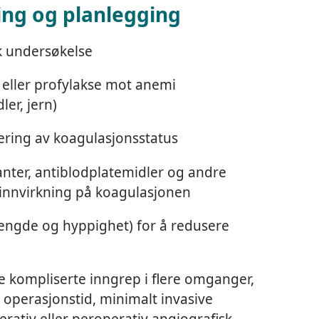
ing og planlegging
sk undersøkelse
 eller profylakse mot anemi
er, jern)
sering av koagulasjonsstatus
nter, antiblodplatemidler og andre
innvirkning på koagulasjonen
engde og hyppighet) for å redusere
 kompliserte inngrep i flere omganger,
operasjonstid, minimalt invasive
rativ eller peroperativ angiografisk