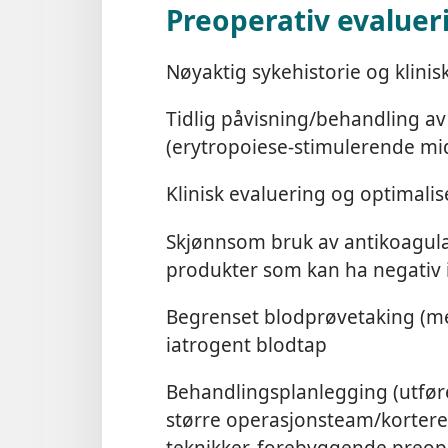
Preoperativ evaluer
Nøyaktig sykehistorie og klini
Tidlig påvisning/behandling av
(erytropoiese-stimulerende midl
Klinisk evaluering og optimali
Skjønnsom bruk av antikoagula
produkter som kan ha negativ 
Begrenset blodprøvetaking (m
iatrogent blodtap
Behandlingsplanlegging (utføre
større operasjonsteam/kortere 
teknikker, forebyggende preope