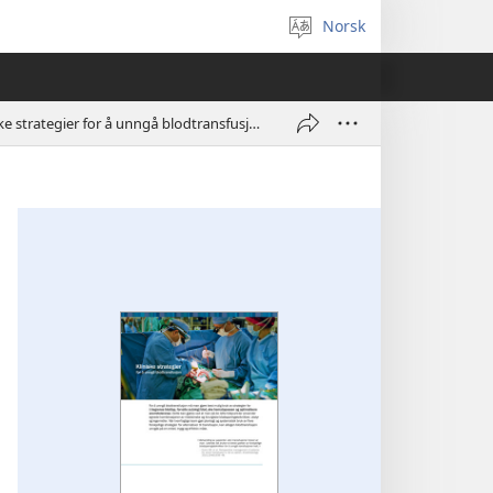
Norsk
Velg
språk
Kliniske strategier for å unngå blodtransfusjon