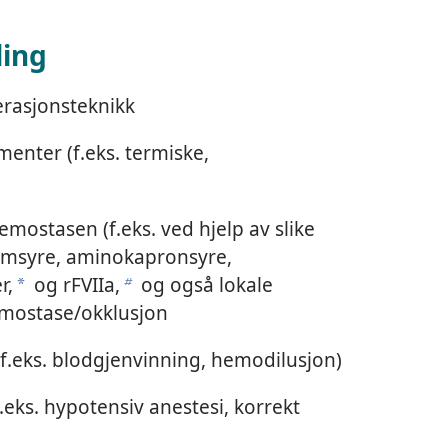
ling
rasjonsteknikk
enter (f.eks. termiske,
mostasen (f.eks. ved hjelp av slike
amsyre, aminokapronsyre,
r,
og rFVIIa,
og også lokale
a
b
emostase/okklusjon
f.eks. blodgjenvinning, hemodilusjon)
eks. hypotensiv anestesi, korrekt