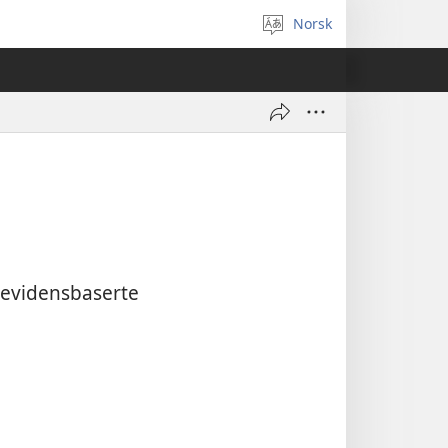
Norsk
Velg
språk
 evidensbaserte