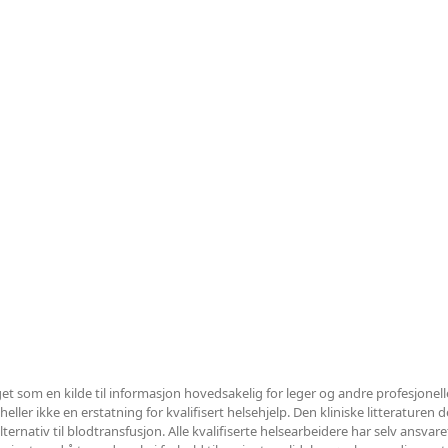
et som en kilde til informasjon hovedsakelig for leger og andre profesjonel
ler ikke en erstatning for kvalifisert helsehjelp. Den kliniske litteraturen det
ternativ til blodtransfusjon. Alle kvalifiserte helsearbeidere har selv ansvar