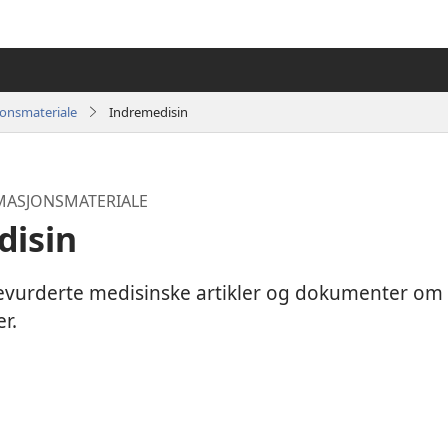
jonsmateriale
Indremedisin
MASJONSMATERIALE
disin
levurderte medisinske artikler og dokumenter om
er.