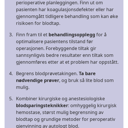
perioperative planleggingen. Finn ut om
pasienten har koagulasjonsdefekter eller har
gjennomgått tidligere behandling som kan øke
risikoen for blodtap.
3.
Finn fram til et
behandlingsopplegg
for å
optimalisere pasientens tilstand før
operasjonen. Forebyggende tiltak gir
sannsynligvis bedre resultater enn tiltak som
gjennomføres etter at et problem har oppstått.
4.
Begrens blodprøvetakingen.
Ta bare
nødvendige prøver
, og bruk så lite blod som
mulig.
5.
Kombiner kirurgiske og anestesiologiske
blodsparingsteknikker
: omhyggelig kirurgisk
hemostase, størst mulig begrensning av
blodtap og grundige metoder for peroperativ
gjenvinning av autologt blod.