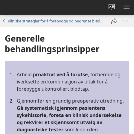
Endre
VIS
språk
ME
Kliniske strategier for å forebygge og begrense blødning og anemi hos kirurgiske pasienter uten bruk av blodtransfusjon
Generelle
behandlingsprinsipper
1.
Arbeid
proaktivt ved å forutse
, forberede og
iverksette en kombinasjon av tiltak for å
forebygge ukontrollert blodtap.
2.
Gjennomfør en grundig preoperativ utredning.
Gå systematisk igjennom pasientens
sykehistorie, foreta en klinisk undersøkelse
og rekvirer et skjønnsomt utvalg av
diagnostiske tester
som ledd i den