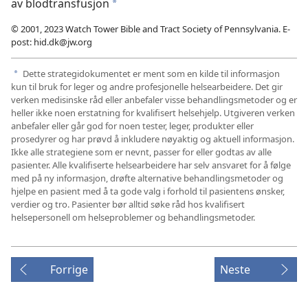
av blodtransfusjon
a
© 2001, 2023 Watch Tower Bible and Tract Society of Pennsylvania. E-
post: hid.dk@jw.org
Dette strategidokumentet er ment som en kilde til informasjon
a
kun til bruk for leger og andre profesjonelle helsearbeidere. Det gir
verken medisinske råd eller anbefaler visse behandlingsmetoder og er
heller ikke noen erstatning for kvalifisert helsehjelp. Utgiveren verken
anbefaler eller går god for noen tester, leger, produkter eller
prosedyrer og har prøvd å inkludere nøyaktig og aktuell informasjon.
Ikke alle strategiene som er nevnt, passer for eller godtas av alle
pasienter. Alle kvalifiserte helsearbeidere har selv ansvaret for å følge
med på ny informasjon, drøfte alternative behandlingsmetoder og
hjelpe en pasient med å ta gode valg i forhold til pasientens ønsker,
verdier og tro. Pasienter bør alltid søke råd hos kvalifisert
helsepersonell om helseproblemer og behandlingsmetoder.
Forrige
Neste