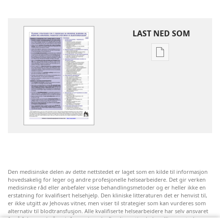
LAST NED SOM
Nedlastingsalte
for
publikasjoner
Kliniske
strategier
for
å
forebygge
og
begrense
Den medisinske delen av dette nettstedet er laget som en kilde til informasjon
blødning
hovedsakelig for leger og andre profesjonelle helsearbeidere. Det gir verken
og
medisinske råd eller anbefaler visse behandlingsmetoder og er heller ikke en
erstatning for kvalifisert helsehjelp. Den kliniske litteraturen det er henvist til,
anemi
er ikke utgitt av Jehovas vitner, men viser til strategier som kan vurderes som
hos
alternativ til blodtransfusjon. Alle kvalifiserte helsearbeidere har selv ansvaret
for å følge med på ny informasjon, drøfte alternative behandlingsmetoder og