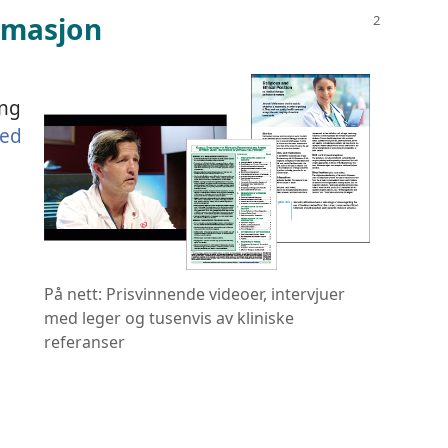
ormasjon
ing
ned
På nett: Prisvinnende videoer, intervjuer
med leger og tusenvis av kliniske
referanser