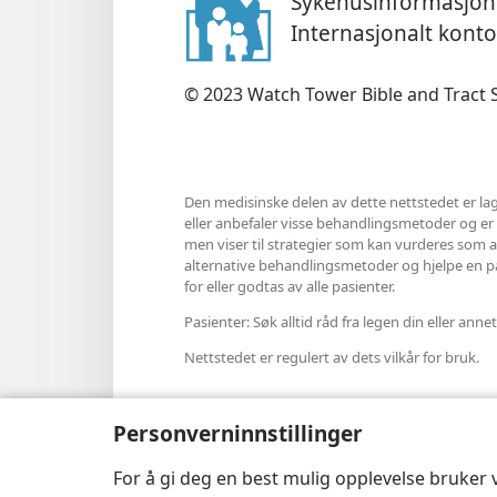
Sykehusinformasjons
Internasjonalt kont
© 2023 Watch Tower Bible and Tract S
Den medisinske delen av dette nettstedet er lag
eller anbefaler visse behandlingsmetoder og er hel
men viser til strategier som kan vurderes som al
alternative behandlingsmetoder og hjelpe en pasi
for eller godtas av alle pasienter.
Pasienter: Søk alltid råd fra legen din eller a
Nettstedet er regulert av dets vilkår for bruk.
Personverninnstillinger
Velg utseende
For å gi deg en best mulig opplevelse bruker