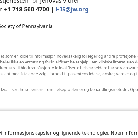
tjenesten for Jehovas vitner
or
+1 718 560 4700 |
HIS@jw.org
ociety of Pennsylvania
et som en kilde til informasjon hovedsakelig for leger og andre profesjonel
ler ikke en erstatning for kvalifisert helsehjelp. Den kliniske litteraturen det
ternativ til blodtransfusjon. Alle kvalifiserte helsearbeidere har selv ansvar
ent med å ta gode valg i forhold til pasientens lidelse, ønsker, verdier og t
nnet kvalifisert helsepersonell om helseproblemer og behandlingsmetoder. Opp
 vi informasjonskapsler og lignende teknologier. Noen info