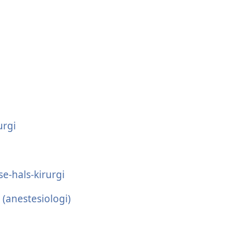
urgi
e-hals-kirurgi
(anestesiologi)