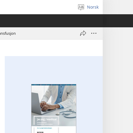
Norsk
Velg
språk
ansfusjon