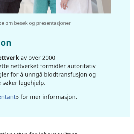
g be om besøk og presentasjoner
jon
ettverk
av over 2000
tte nettverket formidler autoritativ
gier for å unngå blodtransfusjon og
e søker legehjelp.
entant
» for mer informasjon.