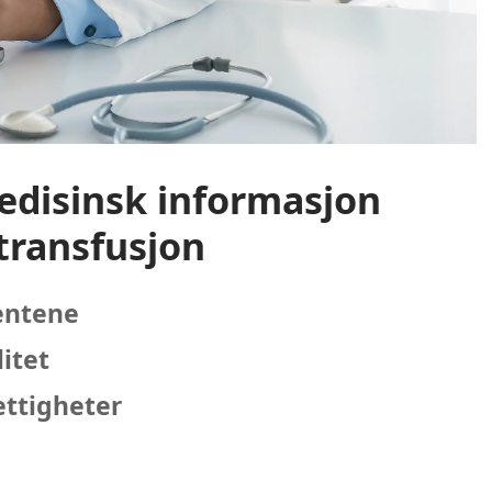
edisinsk informasjon
transfusjon
ientene
itet
ettigheter