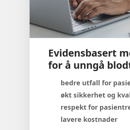
Evidensbasert m
for å unngå blod
bedre utfall for pas
økt sikkerhet og kval
respekt for pasientr
lavere kostnader