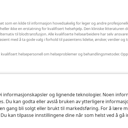
et som en kilde til informasjon hovedsakelig for leger og andre profesjonel
ler ikke en erstatning for kvalifisert helsehjelp. Den kliniske litteraturen det
ternativ til blodtransfusjon. Alle kvalifiserte helsearbeidere har selv ansvar
ent med å ta gode valg i forhold til pasientens lidelse, ønsker, verdier og t
nnet kvalifisert helsepersonell om helseproblemer og behandlingsmetoder. Opp
 vi informasjonskapsler og lignende teknologier. Noen info
ses. Du kan godta eller avslå bruken av ytterligere informas
n gang bli solgt eller brukt til markedsføring. For å lære m
. Du kan tilpasse innstillingene dine når som helst ved å gå 
le and Tract Society of Pennsylvania.
VILKÅR FOR BRUK
|
PERSONVERN