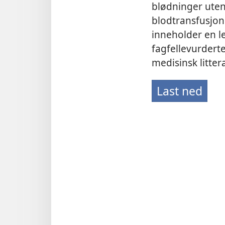
blødninger uten
blodtransfusjo
inneholder en l
fagfellevurderte
medisinsk littera
Last ned