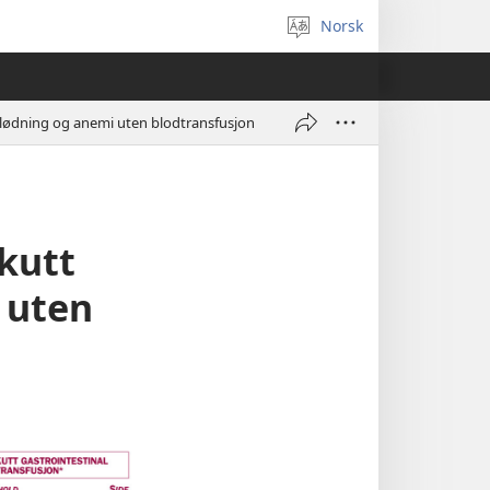
Norsk
Velg
språk
l blødning og anemi uten blodtransfusjon
akutt
 uten