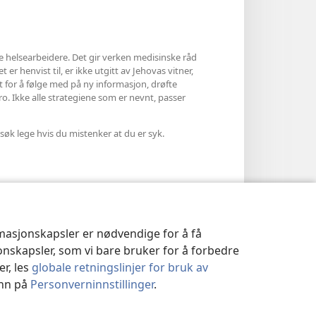
le helsearbeidere. Det gir verken medisinske råd
 er henvist til, er ikke utgitt av Jehovas vitner,
et for å følge med på ny informasjon, drøfte
ro. Ikke alle strategiene som er nevnt, passer
søk lege hvis du mistenker at du er syk.
rmasjonskapsler er nødvendige for å få
jonskapsler, som vi bare bruker for å forbedre
er, les
globale retningslinjer for bruk av
inn på
Personverninnstillinger
.
|
PERSONVERNINNSTILLINGER