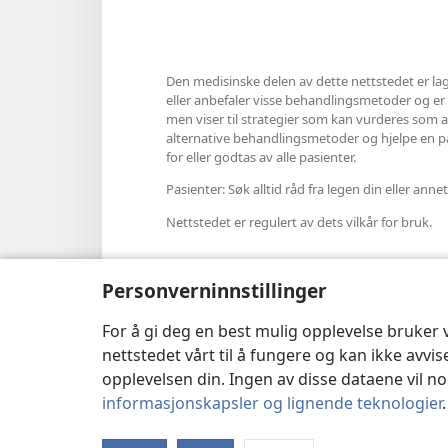
Den medisinske delen av dette nettstedet er lag
eller anbefaler visse behandlingsmetoder og er hel
men viser til strategier som kan vurderes som al
alternative behandlingsmetoder og hjelpe en pasi
for eller godtas av alle pasienter.
Pasienter: Søk alltid råd fra legen din eller a
Nettstedet er regulert av dets vilkår for bruk.
Personverninnstillinger
Velg utseende
For å gi deg en best mulig opplevelse bruker
nettstedet vårt til å fungere og kan ikke avvi
opplevelsen din. Ingen av disse dataene vil noe
informasjonskapsler og lignende teknologier
Copyright
© 2026 Watch Tower Bib