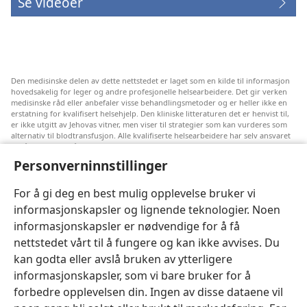
Se videoer
Den medisinske delen av dette nettstedet er laget som en kilde til informasjon
hovedsakelig for leger og andre profesjonelle helsearbeidere. Det gir verken
medisinske råd eller anbefaler visse behandlingsmetoder og er heller ikke en
erstatning for kvalifisert helsehjelp. Den kliniske litteraturen det er henvist til,
er ikke utgitt av Jehovas vitner, men viser til strategier som kan vurderes som
alternativ til blodtransfusjon. Alle kvalifiserte helsearbeidere har selv ansvaret
for å følge med på ny informasjon, drøfte alternative behandlingsmetoder og
hjelpe en pasient med å ta gode valg i forhold til pasientens lidelse, ønsker,
Personverninnstillinger
verdier og tro. Ikke alle strategiene som er nevnt, passer for eller godtas av
alle pasienter.
For å gi deg en best mulig opplevelse bruker vi
Pasienter: Søk alltid råd fra legen din eller annet kvalifisert helsepersonell om
informasjonskapsler og lignende teknologier. Noen
helseproblemer og behandlingsmetoder. Oppsøk lege hvis du mistenker at du
er syk.
informasjonskapsler er nødvendige for å få
Nettstedet er regulert av dets vilkår for bruk.
nettstedet vårt til å fungere og kan ikke avvises. Du
kan godta eller avslå bruken av ytterligere
informasjonskapsler, som vi bare bruker for å
forbedre opplevelsen din. Ingen av disse dataene vil
Velg utseende