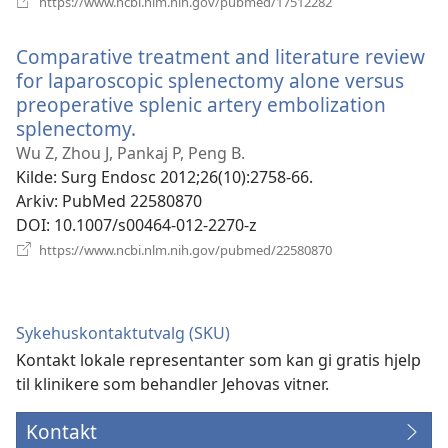
https://www.ncbi.nlm.nih.gov/pubmed/17512282
nytt
vindu)
Comparative treatment and literature review
for laparoscopic splenectomy alone versus
preoperative splenic artery embolization
splenectomy.
(åpner
nytt
Wu Z, Zhou J, Pankaj P, Peng B.
vindu)
Kilde
‎: Surg Endosc 2012;26(10):2758-66.
Arkiv
‎: PubMed 22580870
DOI
‎: 10.1007/s00464-012-2270-z
(åpner
https://www.ncbi.nlm.nih.gov/pubmed/22580870
nytt
vindu)
Sykehuskontaktutvalg (SKU)
Kontakt lokale representanter som kan gi gratis hjelp
til klinikere som behandler Jehovas vitner.
Kontakt