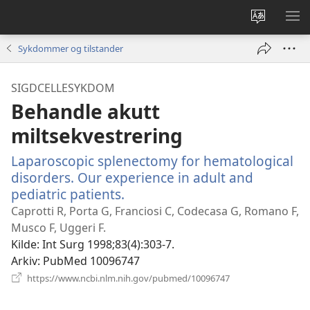
Endre
VIS
språk
ME
Sykdommer og tilstander
SIGDCELLESYKDOM
Behandle akutt
miltsekvestrering
Laparoscopic splenectomy for hematological
disorders. Our experience in adult and
pediatric patients.
(åpner
nytt
Caprotti R, Porta G, Franciosi C, Codecasa G, Romano F,
vindu)
Musco F, Uggeri F.
Kilde
‎: Int Surg 1998;83(4):303-7.
Arkiv
‎: PubMed 10096747
(åpner
https://www.ncbi.nlm.nih.gov/pubmed/10096747
nytt
vindu)