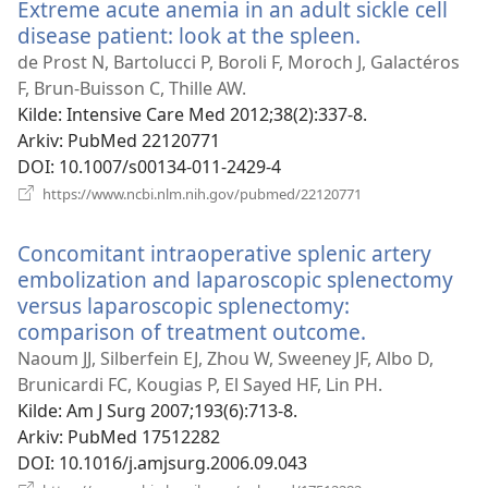
Extreme acute anemia in an adult sickle cell
disease patient: look at the spleen.
(åpner
nytt
de Prost N, Bartolucci P, Boroli F, Moroch J, Galactéros
vindu)
F, Brun-Buisson C, Thille AW.
Kilde
‎: Intensive Care Med 2012;38(2):337-8.
Arkiv
‎: PubMed 22120771
DOI
‎: 10.1007/s00134-011-2429-4
(åpner
https://www.ncbi.nlm.nih.gov/pubmed/22120771
nytt
vindu)
Concomitant intraoperative splenic artery
embolization and laparoscopic splenectomy
versus laparoscopic splenectomy:
comparison of treatment outcome.
(åpner
nytt
Naoum JJ, Silberfein EJ, Zhou W, Sweeney JF, Albo D,
vindu)
Brunicardi FC, Kougias P, El Sayed HF, Lin PH.
Kilde
‎: Am J Surg 2007;193(6):713-8.
Arkiv
‎: PubMed 17512282
DOI
‎: 10.1016/j.amjsurg.2006.09.043
(åpner