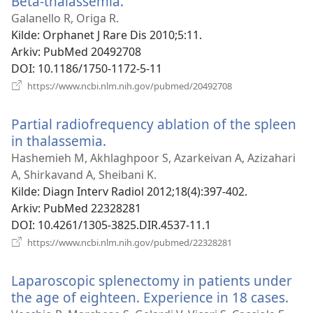
Beta-thalassemia.
(åpner
nytt
Galanello R, Origa R.
vindu)
Kilde
‎: Orphanet J Rare Dis 2010;5:11.
Arkiv
‎: PubMed 20492708
DOI
‎: 10.1186/1750-1172-5-11
(åpner
https://www.ncbi.nlm.nih.gov/pubmed/20492708
nytt
vindu)
Partial radiofrequency ablation of the spleen
in thalassemia.
(åpner
nytt
Hashemieh M, Akhlaghpoor S, Azarkeivan A, Azizahari
vindu)
A, Shirkavand A, Sheibani K.
Kilde
‎: Diagn Interv Radiol 2012;18(4):397-402.
Arkiv
‎: PubMed 22328281
DOI
‎: 10.4261/1305-3825.DIR.4537-11.1
(åpner
https://www.ncbi.nlm.nih.gov/pubmed/22328281
nytt
vindu)
Laparoscopic splenectomy in patients under
the age of eighteen. Experience in 18 cases.
(åp