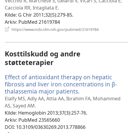
nyt
Vecchio R, Marchese S, Gelardi V, Vicari S, Cacciola E,
vin
Cacciola RR, Intagliata E.
Kilde
‎: G Chir 2011;32(5):279-85.
Arkiv
‎: PubMed 21619784
(åpner
https://www.ncbi.nlm.nih.gov/pubmed/21619784
nytt
vindu)
Kosttilskudd og andre
støtteterapier
Effect of antioxidant therapy on hepatic
fibrosis and liver iron concentrations in β-
thalassemia major patients.
(åpner
nytt
Elalfy MS, Adly AA, Attia AA, Ibrahim FA, Mohammed
vindu)
AS, Sayed AM.
Kilde
‎: Hemoglobin 2013;37(3):257-76.
Arkiv
‎: PubMed 23565660
DOI
‎: 10.3109/03630269.2013.778866