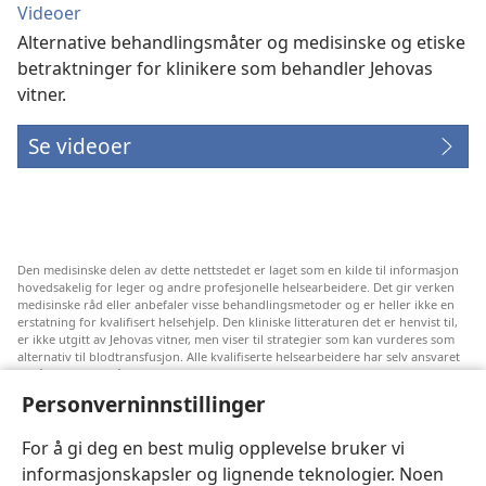
Videoer
Alternative behandlingsmåter og medisinske og etiske
betraktninger for klinikere som behandler Jehovas
vitner.
Se videoer
Den medisinske delen av dette nettstedet er laget som en kilde til informasjon
hovedsakelig for leger og andre profesjonelle helsearbeidere. Det gir verken
medisinske råd eller anbefaler visse behandlingsmetoder og er heller ikke en
erstatning for kvalifisert helsehjelp. Den kliniske litteraturen det er henvist til,
er ikke utgitt av Jehovas vitner, men viser til strategier som kan vurderes som
alternativ til blodtransfusjon. Alle kvalifiserte helsearbeidere har selv ansvaret
for å følge med på ny informasjon, drøfte alternative behandlingsmetoder og
hjelpe en pasient med å ta gode valg i forhold til pasientens lidelse, ønsker,
Personverninnstillinger
verdier og tro. Ikke alle strategiene som er nevnt, passer for eller godtas av
alle pasienter.
For å gi deg en best mulig opplevelse bruker vi
Pasienter: Søk alltid råd fra legen din eller annet kvalifisert helsepersonell om
informasjonskapsler og lignende teknologier. Noen
helseproblemer og behandlingsmetoder. Oppsøk lege hvis du mistenker at du