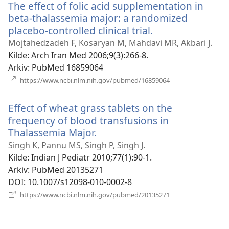
The effect of folic acid supplementation in
beta-thalassemia major: a randomized
placebo-controlled clinical trial.
(åpner
nytt
Mojtahedzadeh F, Kosaryan M, Mahdavi MR, Akbari J.
vindu)
Kilde
‎: Arch Iran Med 2006;9(3):266-8.
Arkiv
‎: PubMed 16859064
(åpner
https://www.ncbi.nlm.nih.gov/pubmed/16859064
nytt
vindu)
Effect of wheat grass tablets on the
frequency of blood transfusions in
Thalassemia Major.
(åpner
nytt
Singh K, Pannu MS, Singh P, Singh J.
vindu)
Kilde
‎: Indian J Pediatr 2010;77(1):90-1.
Arkiv
‎: PubMed 20135271
DOI
‎: 10.1007/s12098-010-0002-8
(åpner
https://www.ncbi.nlm.nih.gov/pubmed/20135271
nytt
vindu)