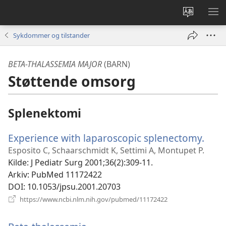
Endre
VIS
språk
ME
Sykdommer og tilstander
BETA-THALASSEMIA MAJOR
(BARN)
Støttende omsorg
Splenektomi
Experience with laparoscopic splenectomy.
(åpn
nytt
Esposito C, Schaarschmidt K, Settimi A, Montupet P.
vind
Kilde
‎: J Pediatr Surg 2001;36(2):309-11.
Arkiv
‎: PubMed 11172422
DOI
‎: 10.1053/jpsu.2001.20703
(åpner
https://www.ncbi.nlm.nih.gov/pubmed/11172422
nytt
vindu)