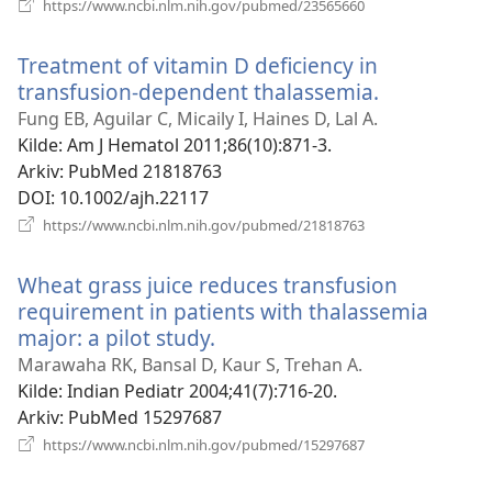
(åpner
https://www.ncbi.nlm.nih.gov/pubmed/23565660
nytt
vindu)
Treatment of vitamin D deficiency in
transfusion-dependent thalassemia.
(åpner
nytt
Fung EB, Aguilar C, Micaily I, Haines D, Lal A.
vindu)
Kilde
‎: Am J Hematol 2011;86(10):871-3.
Arkiv
‎: PubMed 21818763
DOI
‎: 10.1002/ajh.22117
(åpner
https://www.ncbi.nlm.nih.gov/pubmed/21818763
nytt
vindu)
Wheat grass juice reduces transfusion
requirement in patients with thalassemia
major: a pilot study.
(åpner
nytt
Marawaha RK, Bansal D, Kaur S, Trehan A.
vindu)
Kilde
‎: Indian Pediatr 2004;41(7):716-20.
Arkiv
‎: PubMed 15297687
(åpner
https://www.ncbi.nlm.nih.gov/pubmed/15297687
nytt
vindu)