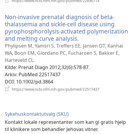
https://www.ncbi.nlm.nih.gov/pubmed/22896714
nytt
vindu)
Non-invasive prenatal diagnosis of beta-
thalassemia and sickle-cell disease using
pyrophosphorolysis-activated polymerization
and melting curve analysis.
(åpner
nytt
Phylipsen M, Yamsri S, Treffers EE, Jansen DT, Kanhai
vindu)
WA, Boon EM, Giordano PC, Fucharoen S, Bakker E,
Harteveld CL.
Kilde
‎: Prenat Diagn 2012;32(6):578-87.
Arkiv
‎: PubMed 22517437
DOI
‎: 10.1002/pd.3864
(åpner
https://www.ncbi.nlm.nih.gov/pubmed/22517437
nytt
vindu)
Sykehuskontaktutvalg (SKU)
Kontakt lokale representanter som kan gi gratis hjelp
til klinikere som behandler Jehovas vitner.