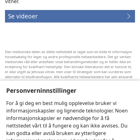
vitner.
Se videoer
Den medisinske delen av dette nettstedet er laget som en kilde til informasjon
hovedsakelig for leger og andre profesjonelle helsearbeidere. Det gir verken
medisinske råd eller anbefaler visse behandlingsmetoder og er heller ikke en
erstatning for kvalifisert helsehjelp. Den kliniske litteraturen det er henvist til,
er ikke utgitt av Jehovas vitner, men viser til strategier som kan vurderes som
alternativ til blodtransfusjon. Alle kvalifiserte helsearbeidere har selv ansvaret
for å følge med på ny informasjon, drøfte alternative behandlingsmetoder og
hjelpe en pasient med å ta gode valg i forhold til pasientens lidelse, ønsker,
Personverninnstillinger
verdier og tro. Ikke alle strategiene som er nevnt, passer for eller godtas av
alle pasienter.
For å gi deg en best mulig opplevelse bruker vi
Pasienter: Søk alltid råd fra legen din eller annet kvalifisert helsepersonell om
informasjonskapsler og lignende teknologier. Noen
helseproblemer og behandlingsmetoder. Oppsøk lege hvis du mistenker at du
er syk.
informasjonskapsler er nødvendige for å få
Nettstedet er regulert av dets vilkår for bruk.
nettstedet vårt til å fungere og kan ikke avvises. Du
kan godta eller avslå bruken av ytterligere