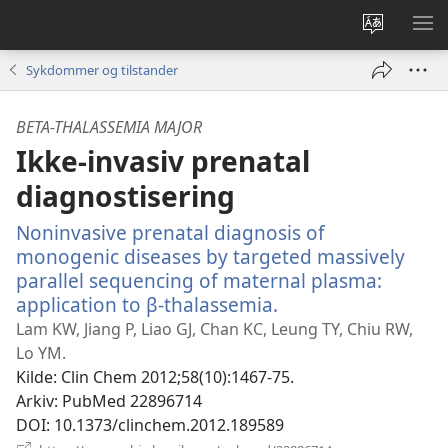
Endre
VIS
språk
ME
Sykdommer og tilstander
BETA-THALASSEMIA MAJOR
Ikke-invasiv prenatal
diagnostisering
Noninvasive prenatal diagnosis of
monogenic diseases by targeted massively
parallel sequencing of maternal plasma:
application to β-thalassemia.
(åpner
nytt
Lam KW, Jiang P, Liao GJ, Chan KC, Leung TY, Chiu RW,
vindu)
Lo YM.
Kilde
‎: Clin Chem 2012;58(10):1467-75.
Arkiv
‎: PubMed 22896714
DOI
‎: 10.1373/clinchem.2012.189589
(åpner