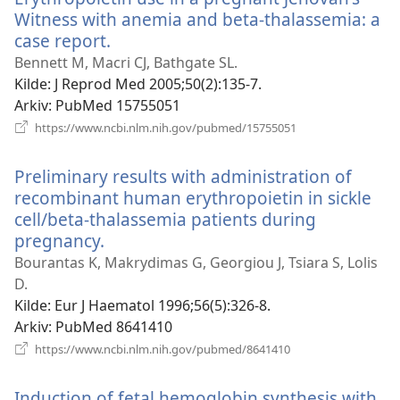
Witness with anemia and beta-thalassemia: a
case report.
(åpner
nytt
Bennett M, Macri CJ, Bathgate SL.
vindu)
Kilde
‎: J Reprod Med 2005;50(2):135-7.
Arkiv
‎: PubMed 15755051
(åpner
https://www.ncbi.nlm.nih.gov/pubmed/15755051
nytt
vindu)
Preliminary results with administration of
recombinant human erythropoietin in sickle
cell/beta-thalassemia patients during
pregnancy.
(åpner
nytt
Bourantas K, Makrydimas G, Georgiou J, Tsiara S, Lolis
vindu)
D.
Kilde
‎: Eur J Haematol 1996;56(5):326-8.
Arkiv
‎: PubMed 8641410
(åpner
https://www.ncbi.nlm.nih.gov/pubmed/8641410
nytt
vindu)
Induction of fetal hemoglobin synthesis with