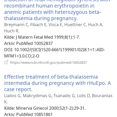
recombinant human erythropoietin in
anemic patients with heterozygous beta-
thalassemia during pregnancy.
(åpner
nytt
Breymann C, Fibach E, Visca E, Huettner C, Huch A,
vindu)
Huch R.
Kilde
‎: J Matern Fetal Med 1999;8(1):1-7.
Arkiv
‎: PubMed 10052837
DOI
‎: 10.1002/(SICI)1520-6661(199901/02)8:1<1::AID-
MFM1>3.0.CO;2-O
(åpner
https://www.ncbi.nlm.nih.gov/pubmed/10052837
nytt
vindu)
Effective treatment of beta-thalassemia
intermedia during pregnancy with rHuEpo. A
case report.
(åpner
nytt
Lialios G, Makrydimas G, Tsanadis G, Lolis D, Bourantas
vindu)
K.
Kilde
‎: Minerva Ginecol 2000;52(1-2):29-31.
Arkiv
‎: PubMed 10851861