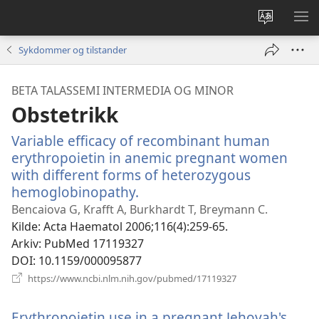
Endre
VIS
språk
ME
Sykdommer og tilstander
BETA TALASSEMI INTERMEDIA OG MINOR
Obstetrikk
Variable efficacy of recombinant human
erythropoietin in anemic pregnant women
with different forms of heterozygous
hemoglobinopathy.
(åpner
nytt
Bencaiova G, Krafft A, Burkhardt T, Breymann C.
vindu)
Kilde
‎: Acta Haematol 2006;116(4):259-65.
Arkiv
‎: PubMed 17119327
DOI
‎: 10.1159/000095877
(åpner
https://www.ncbi.nlm.nih.gov/pubmed/17119327
nytt
vindu)
Erythropoietin use in a pregnant Jehovah's