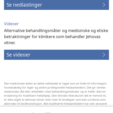
Se nedlastinger
Videoer
Alternative behandlingsmåter og medisinske og etiske
betraktninger for klinikere som behandler Jehovas
vitner.
Se videoer
Den medisinske delen av dette nettstedet er laget som en kilde til informasjon
hovedsakelig for leger og andre profesjonelle helsearbeidere. Det gir verken
medisinske råd eller anbefaler visse behandlingsmetoder og er heller ikke en
erstatning for kvalifisert helsehjelp. Den kliniske litteraturen det er henvist til,
er ikke utgitt av Jehovas vitner, men viser til strategier som kan vurderes som
alternativ til blodtransfusjon. Alle kvalifiserte helsearbeidere har selv ansvaret
for å følge med på ny informasjon, drøfte alternative behandlingsmetoder og
hjelpe en pasient med å ta gode valg i forhold til pasientens lidelse, ønsker,