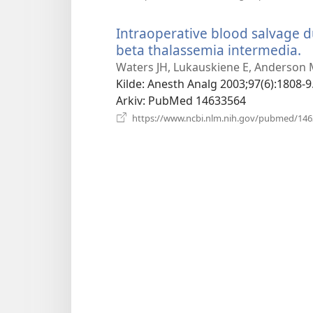
Intraoperative blood salvage du
beta thalassemia intermedia.
(
n
Waters JH, Lukauskiene E, Anderson 
v
Kilde
‎: Anesth Analg 2003;97(6):1808-9
Arkiv
‎: PubMed 14633564
https://www.ncbi.nlm.nih.gov/pubmed/14