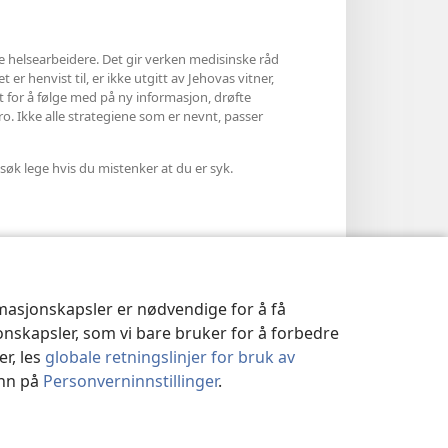
le helsearbeidere. Det gir verken medisinske råd
 er henvist til, er ikke utgitt av Jehovas vitner,
et for å følge med på ny informasjon, drøfte
ro. Ikke alle strategiene som er nevnt, passer
søk lege hvis du mistenker at du er syk.
rmasjonskapsler er nødvendige for å få
jonskapsler, som vi bare bruker for å forbedre
er, les
globale retningslinjer for bruk av
inn på
Personverninnstillinger
.
|
PERSONVERNINNSTILLINGER