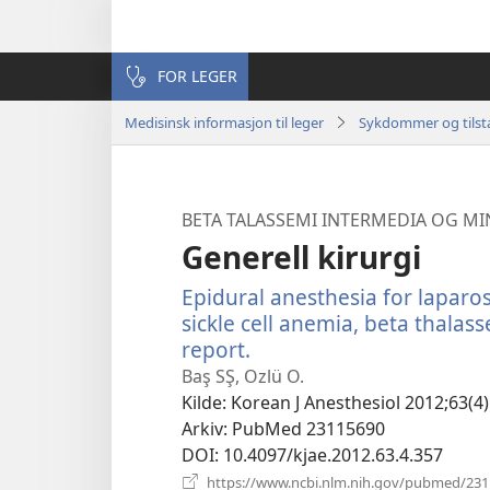
FOR LEGER
Medisinsk informasjon til leger
Sykdommer og tilst
BETA TALASSEMI INTERMEDIA OG M
Generell kirurgi
Epidural anesthesia for laparo
sickle cell anemia, beta thala
report.
(åpner
nytt
Baş SŞ, Ozlü O.
vindu)
Kilde
‎: Korean J Anesthesiol 2012;63(4)
Arkiv
‎: PubMed 23115690
DOI
‎: 10.4097/kjae.2012.63.4.357
https://www.ncbi.nlm.nih.gov/pubmed/23