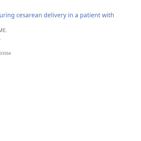
nytt
vindu)
ring cesarean delivery in a patient with
åpner
ytt
ME.
indu)
.
(åpner
633564
nytt
vindu)