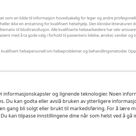
et som en kilde til informasjon hovedsakelig for leger og andre profesjonel
ler ikke en erstatning for kvalifisert helsehjelp. Den kliniske litteraturen det
ternativ til blodtransfusjon. Alle kvalifiserte helsearbeidere har selv ansvar
ent med å ta gode valg i forhold til pasientens lidelse, ønsker, verdier og t
nnet kvalifisert helsepersonell om helseproblemer og behandlingsmetoder. Opp
 vi informasjonskapsler og lignende teknologier. Noen info
ses. Du kan godta eller avslå bruken av ytterligere informas
n gang bli solgt eller brukt til markedsføring. For å lære m
. Du kan tilpasse innstillingene dine når som helst ved å gå 
le and Tract Society of Pennsylvania.
VILKÅR FOR BRUK
|
PERSONVERN