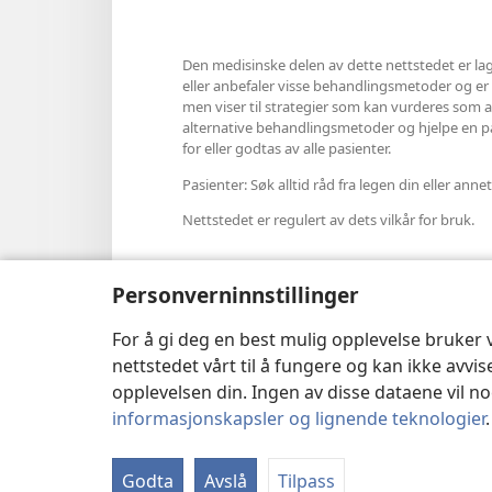
Den medisinske delen av dette nettstedet er lag
eller anbefaler visse behandlingsmetoder og er hel
men viser til strategier som kan vurderes som al
alternative behandlingsmetoder og hjelpe en pasi
for eller godtas av alle pasienter.
Pasienter: Søk alltid råd fra legen din eller a
Nettstedet er regulert av dets vilkår for bruk.
Personverninnstillinger
Velg utseende
For å gi deg en best mulig opplevelse bruker
nettstedet vårt til å fungere og kan ikke avvi
opplevelsen din. Ingen av disse dataene vil noe
informasjonskapsler og lignende teknologier
Copyright
© 2026 Watch Tower Bib
Godta
Avslå
Tilpass