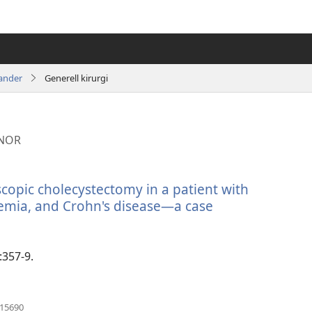
ander
Generell kirurgi
INOR
scopic cholecystectomy in a patient with
ssemia, and Crohn's disease—a case
:357-9.
(åpner
115690