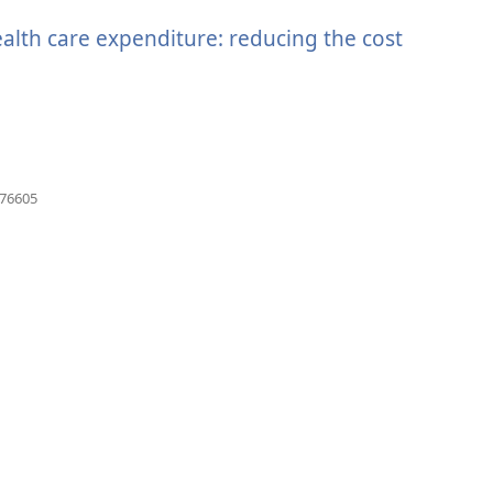
vindu)
ealth care expenditure: reducing the cost
(åpner
576605
nytt
vindu)