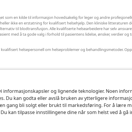
et som en kilde til informasjon hovedsakelig for leger og andre profesjonel
ler ikke en erstatning for kvalifisert helsehjelp. Den kliniske litteraturen det
ternativ til blodtransfusjon. Alle kvalifiserte helsearbeidere har selv ansvar
ent med å ta gode valg i forhold til pasientens lidelse, ønsker, verdier og t
nnet kvalifisert helsepersonell om helseproblemer og behandlingsmetoder. Opp
 vi informasjonskapsler og lignende teknologier. Noen info
ses. Du kan godta eller avslå bruken av ytterligere informas
n gang bli solgt eller brukt til markedsføring. For å lære m
. Du kan tilpasse innstillingene dine når som helst ved å gå 
le and Tract Society of Pennsylvania.
VILKÅR FOR BRUK
|
PERSONVERN