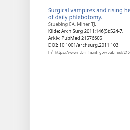
Surgical vampires and rising h
of daily phlebotomy.
(åpner
nytt
Stuebing EA, Miner TJ.
vindu)
Kilde
‎: Arch Surg 2011;146(5):524-7.
Arkiv
‎: PubMed 21576605
DOI
‎: 10.1001/archsurg.2011.103
https://www.ncbi.nlm.nih.gov/pubmed/21