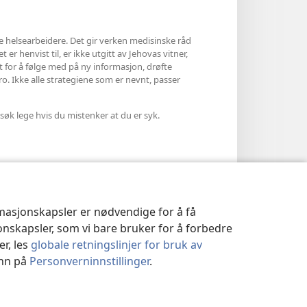
le helsearbeidere. Det gir verken medisinske råd
 er henvist til, er ikke utgitt av Jehovas vitner,
et for å følge med på ny informasjon, drøfte
ro. Ikke alle strategiene som er nevnt, passer
søk lege hvis du mistenker at du er syk.
rmasjonskapsler er nødvendige for å få
jonskapsler, som vi bare bruker for å forbedre
er, les
globale retningslinjer for bruk av
inn på
Personverninnstillinger
.
|
PERSONVERNINNSTILLINGER