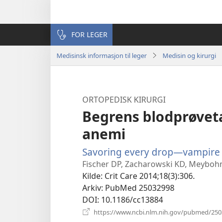
FOR LEGER
Medisinsk informasjon til leger
Medisin og kirurgi
ORTOPEDISK KIRURGI
Begrens blodprøveta
anemi
Savoring every drop—vampire
Fischer DP, Zacharowski KD, Meyboh
Kilde
‎: Crit Care 2014;18(3):306.
Arkiv
‎: PubMed 25032998
DOI
‎: 10.1186/cc13884
https://www.ncbi.nlm.nih.gov/pubmed/25