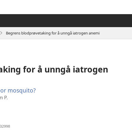
Begrens blodprøvetaking for å unngå iatrogen anemi
king for å unngå iatrogen
 or mosquito?
(åpner
nytt
m P.
vindu)
(åpner
032998
nytt