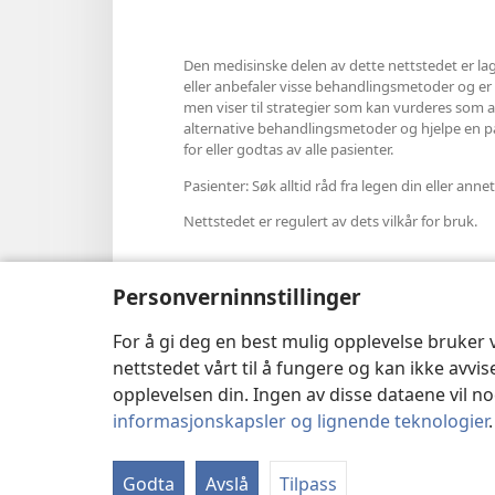
Den medisinske delen av dette nettstedet er lag
eller anbefaler visse behandlingsmetoder og er hel
men viser til strategier som kan vurderes som al
alternative behandlingsmetoder og hjelpe en pasi
for eller godtas av alle pasienter.
Pasienter: Søk alltid råd fra legen din eller a
Nettstedet er regulert av dets vilkår for bruk.
Personverninnstillinger
Velg utseende
For å gi deg en best mulig opplevelse bruker
nettstedet vårt til å fungere og kan ikke avvi
opplevelsen din. Ingen av disse dataene vil noe
informasjonskapsler og lignende teknologier
Copyright
© 2026 Watch Tower Bib
Godta
Avslå
Tilpass