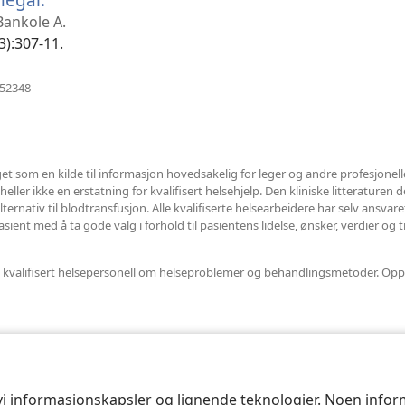
nytt
 Bankole A.
vindu)
3):307-11.
(åpner
952348
nytt
vindu)
et som en kilde til informasjon hovedsakelig for leger og andre profesjonel
ler ikke en erstatning for kvalifisert helsehjelp. Den kliniske litteraturen det
ternativ til blodtransfusjon. Alle kvalifiserte helsearbeidere har selv ansvar
ent med å ta gode valg i forhold til pasientens lidelse, ønsker, verdier og t
nnet kvalifisert helsepersonell om helseproblemer og behandlingsmetoder. Opp
 vi informasjonskapsler og lignende teknologier. Noen info