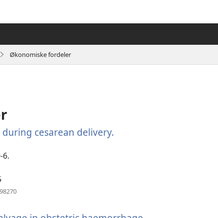
Økonomiske fordeler
r
e during cesarean delivery.
(åpner
nytt
vindu)
-6.
5
(åpner
198270
nytt
vindu)
salvage in obstetric haemorrhage.
(åpner