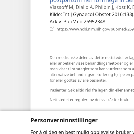
Vlassoff M, Diallo A, Philbin J, Kost K,
Kilde
‎: Int J Gynaecol Obstet 2016;133(
Arkiv
‎: PubMed 26952348
https://www.ncbi.nlm.nih.gov/pubmed/26
Den medisinske delen av dette nettstedet er lag
eller anbefaler visse behandlingsmetoder og er hel
men viser til strategier som kan vurderes som al
alternative behandlingsmetoder og hjelpe en pasi
for eller godtas av alle pasienter.
Pasienter: Søk alltid råd fra legen din eller a
Nettstedet er regulert av dets vilkår for bruk.
Personverninnstillinger
Velg utseende
For å gi deg en best mulig opplevelse bruker