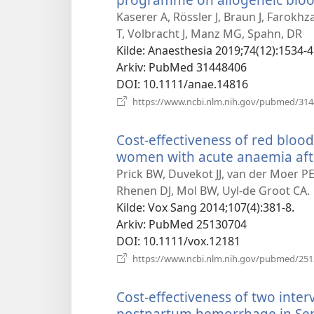
Kaserer A, Rössler J, Braun J, Farokh
T, Volbracht J, Manz MG, Spahn, DR
Kilde
‎: Anaesthesia 2019;74(12):1534-4
Arkiv
‎: PubMed 31448406
DOI
‎: 10.1111/anae.14816
https://www.ncbi.nlm.nih.gov/pubmed/31
Cost-effectiveness of red blood
women with acute anaemia af
Prick BW, Duvekot JJ, van der Moer P
Rhenen DJ, Mol BW, Uyl-de Groot CA.
Kilde
‎: Vox Sang 2014;107(4):381-8.
Arkiv
‎: PubMed 25130704
DOI
‎: 10.1111/vox.12181
https://www.ncbi.nlm.nih.gov/pubmed/25
Cost-effectiveness of two inter
postpartum hemorrhage in Sen