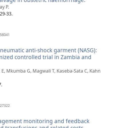
nytt
ay P.
vindu)
329-33.
(åpner
858041
nytt
vindu)
-pneumatic anti-shock garment (NASG):
ized controlled trial in Zambia and
ick E, Mkumba G, Magwali T, Kaseba-Sata C, Kahn
7.
(åpner
627322
nytt
vindu)
nagement monitoring and feedback
 transfusions and related costs.
(åpner