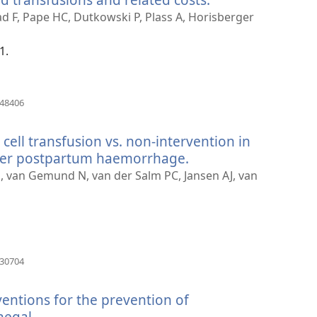
nytt
zad F, Pape HC, Dutkowski P, Plass A, Horisberger
vindu)
1.
(åpner
448406
nytt
vindu)
 cell transfusion vs. non-intervention in
ter postpartum haemorrhage.
(åpner
nytt
E, van Gemund N, van der Salm PC, Jansen AJ, van
vindu)
(åpner
130704
nytt
vindu)
ventions for the prevention of
egal.
(åpner