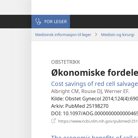
FOR LEGER
Medisinsk informasjon til leger
Medisin og kirurgi
OBSTETRIKK
Økonomiske fordele
Cost savings of red cell salvag
Albright CM, Rouse DJ, Werner EF.
Kilde
‎: Obstet Gynecol 2014;124(4):690
Arkiv
‎: PubMed 25198270
DOI
‎: 10.1097/AOG.000000000000046
https://www.ncbi.nlm.nih.gov/pubmed/25
The economic benefits of cell 