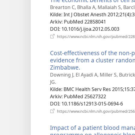
Brearton C, Bhalla A, Mallaiah S, Barcl
Kilde
‎: Int J Obstet Anesth 2012;21(4):
Arkiv
‎: PubMed 22858041
DOI
‎: 10.1016/j.ijoa.2012.05.003
https://www.ncbi.nlm.nih.gov/pubmed/22
Cost-effectiveness of the non
evidence from a cluster random
Zimbabwe.
(åpner
nytt
Downing J, El Ayadi A, Miller S, Butr
vindu)
JG.
Kilde
‎: BMC Health Serv Res 2015;15:3
Arkiv
‎: PubMed 25627322
DOI
‎: 10.1186/s12913-015-0694-6
https://www.ncbi.nlm.nih.gov/pubmed/25
Impact of a patient blood ma
programme on allogeneic blood