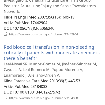
Investigators; Canadian Critical Care Trials Group;
Pediatric Acute Lung Injury and Sepsis Investigators
Network.
Kilde
‎: N Engl J Med 2007;356(16):1609-19.
Arkiv
‎: PubMed 17442904
DOI
‎: 10.1056/NEJMoa066240
(åpner
https://www.ncbi.nlm.nih.gov/pubmed/17442904
nytt
vindu)
Red blood cell transfusion in non-bleeding
critically ill patients with moderate anemia: is
there a benefit?
(åpner
nytt
Leal-Noval SR, Muñoz-Gómez M, Jiménez-Sánchez M,
vindu)
Cayuela A, Leal-Romero M, Puppo-Moreno A,
Enamorado J, Arellano-Orden V.
Kilde
‎: Intensive Care Med 2013;39(3):445-53.
Arkiv
‎: PubMed 23184038
DOI
‎: 10.1007/s00134-012-2757-z
(åpner
https://www.ncbi.nlm.nih.gov/pubmed/23184038
nytt