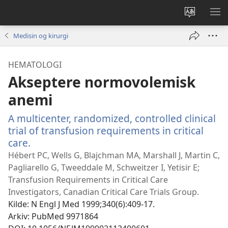
Endre
VIS
språk
ME
Medisin og kirurgi
HEMATOLOGI
Akseptere normovolemisk
anemi
A multicenter, randomized, controlled clinical
trial of transfusion requirements in critical
care.
(åpner
nytt
Hébert PC, Wells G, Blajchman MA, Marshall J, Martin C,
vindu)
Pagliarello G, Tweeddale M, Schweitzer I, Yetisir E;
Transfusion Requirements in Critical Care
Investigators, Canadian Critical Care Trials Group.
Kilde
‎: N Engl J Med 1999;340(6):409-17.
Arkiv
‎: PubMed 9971864