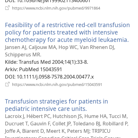
DOI
‎: 10.1056/NEJM199902113400601
(åpner
https://www.ncbi.nlm.nih.gov/pubmed/9971864
nytt
vindu)
Feasibility of a restrictive red-cell transfusion
policy for patients treated with intensive
chemotherapy for acute myeloid leukaemia.
(åp
nyt
Jansen AJ, Caljouw MA, Hop WC, Van Rhenen DJ,
vin
Schipperus MR.
Kilde
‎: Transfus Med 2004;14(1):33-8.
Arkiv
‎: PubMed 15043591
DOI
‎: 10.1111/j.0958-7578.2004.00477.x
(åpner
https://www.ncbi.nlm.nih.gov/pubmed/15043591
nytt
vindu)
Transfusion strategies for patients in
pediatric intensive care units.
(åpner
nytt
Lacroix J, Hébert PC, Hutchison JS, Hume HA, Tucci M,
vindu)
Ducruet T, Gauvin F, Collet JP, Toledano BJ, Robillard P,
Joffe A, Biarent D, Meert K, Peters MJ; TRIPICU