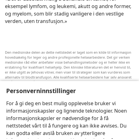
eksempel lymfom, og leukemi, akutt og andre former,
og myelom, som blir stadig vanligere i den vestlige
verden, uten transfusjon.»
Den medisinske delen av dette nettstedet er laget som en kilde til informasjon
hovedsakelig for leger og andre profesjonelle helsearbeidere. Det gir verken
medisinske råd eller anbefaler visse behandlingsmetoder og er heller ikke en
erstatning for kvalifisert helsehjelp. Den kliniske litteraturen det er henvist til,
er ikke utgitt av Jehovas vitner, men viser til strategier som kan vurderes som
alternativ til blodtransfusjon. Alle kvalifiserte helsearbeidere har selv ansvaret
for å følge med på ny informasjon, drøfte alternative behandlingsmetoder og
hjelpe en pasient med å ta gode valg i forhold til pasientens lidelse, ønsker,
Personverninnstillinger
verdier og tro. Ikke alle strategiene som er nevnt, passer for eller godtas av
alle pasienter.
For å gi deg en best mulig opplevelse bruker vi
Pasienter: Søk alltid råd fra legen din eller annet kvalifisert helsepersonell om
informasjonskapsler og lignende teknologier. Noen
helseproblemer og behandlingsmetoder. Oppsøk lege hvis du mistenker at du
er syk.
informasjonskapsler er nødvendige for å få
Nettstedet er regulert av dets vilkår for bruk.
nettstedet vårt til å fungere og kan ikke avvises. Du
kan godta eller avslå bruken av ytterligere