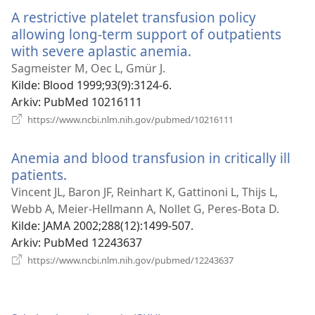
vindu)
A restrictive platelet transfusion policy
allowing long-term support of outpatients
with severe aplastic anemia.
(åpner
nytt
Sagmeister M, Oec L, Gmür J.
vindu)
Kilde
‎: Blood 1999;93(9):3124-6.
Arkiv
‎: PubMed 10216111
(åpner
https://www.ncbi.nlm.nih.gov/pubmed/10216111
nytt
vindu)
Anemia and blood transfusion in critically ill
patients.
(åpner
nytt
Vincent JL, Baron JF, Reinhart K, Gattinoni L, Thijs L,
vindu)
Webb A, Meier-Hellmann A, Nollet G, Peres-Bota D.
Kilde
‎: JAMA 2002;288(12):1499-507.
Arkiv
‎: PubMed 12243637
(åpner
https://www.ncbi.nlm.nih.gov/pubmed/12243637
nytt
vindu)