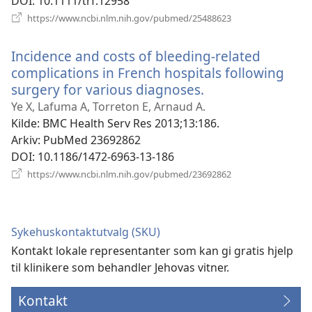
DOI
‎: 10.1111/trf.12958
(åpner
https://www.ncbi.nlm.nih.gov/pubmed/25488623
nytt
vindu)
Incidence and costs of bleeding-related
complications in French hospitals following
surgery for various diagnoses.
(åpner
nytt
Ye X, Lafuma A, Torreton E, Arnaud A.
vindu)
Kilde
‎: BMC Health Serv Res 2013;13:186.
Arkiv
‎: PubMed 23692862
DOI
‎: 10.1186/1472-6963-13-186
(åpner
https://www.ncbi.nlm.nih.gov/pubmed/23692862
nytt
vindu)
Sykehuskontaktutvalg (SKU)
Kontakt lokale representanter som kan gi gratis hjelp
til klinikere som behandler Jehovas vitner.
Kontakt