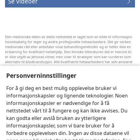
Se videoer
Den medisinske delen av dette nettstedet er laget som en kilde til informasjon
hovedsakelig for leger og andre profesjonelle helsearbeidere. Det gir verken
medisinske råd eller anbefaler visse behandlingsmetoder og er heller ikke en
erstatning for kvalifisert helsehjelp. Den kliniske litteraturen det er henvist til,
er ikke utgitt av Jehovas vitner, men viser til strategier som kan vurderes som
alternativ til blodtransfusjon. Alle kvalifiserte helsearbeidere har selv ansvaret
for å følge med på ny informasjon, drøfte alternative behandlingsmetoder og
hjelpe en pasient med å ta gode valg i forhold til pasientens lidelse, ønsker,
Personverninnstillinger
verdier og tro. Ikke alle strategiene som er nevnt, passer for eller godtas av
alle pasienter.
For å gi deg en best mulig opplevelse bruker vi
Pasienter: Søk alltid råd fra legen din eller annet kvalifisert helsepersonell om
informasjonskapsler og lignende teknologier. Noen
helseproblemer og behandlingsmetoder. Oppsøk lege hvis du mistenker at du
er syk.
informasjonskapsler er nødvendige for å få
Nettstedet er regulert av dets vilkår for bruk.
nettstedet vårt til å fungere og kan ikke avvises. Du
kan godta eller avslå bruken av ytterligere
informasjonskapsler, som vi bare bruker for å
forbedre opplevelsen din. Ingen av disse dataene vil
Velg utseende