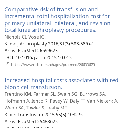
vindu)
Comparative risk of transfusion and
incremental total hospitalization cost for
primary unilateral, bilateral, and revision
total knee arthroplasty procedures.
(åpner
nytt
Nichols CI, Vose JG.
vindu)
Kilde
‎: J Arthroplasty 2016;31(3):583-589.e1.
Arkiv
‎: PubMed 26699673
DOI
‎: 10.1016/j.arth.2015.10.013
(åpner
https://www.ncbi.nlm.nih.gov/pubmed/26699673
nytt
vindu)
Increased hospital costs associated with red
blood cell transfusion.
(åpner
nytt
Trentino KM, Farmer SL, Swain SG, Burrows SA,
vindu)
Hofmann A, Ienco R, Pavey W, Daly FF, Van Niekerk A,
Webb SA, Towler S, Leahy MF.
Kilde
‎: Transfusion 2015;55(5):1082-9.
Arkiv
‎: PubMed 25488623