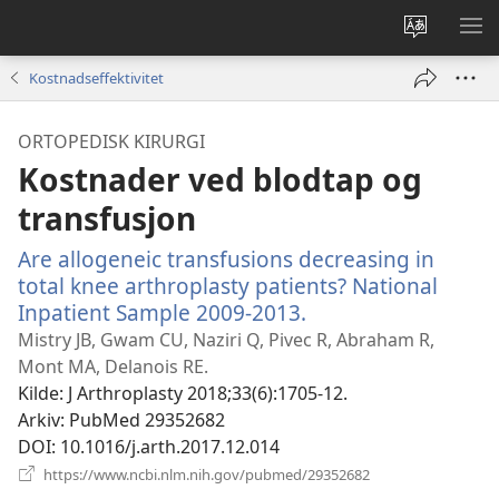
Endre
VIS
språk
ME
Kostnadseffektivitet
ORTOPEDISK KIRURGI
Kostnader ved blodtap og
transfusjon
Are allogeneic transfusions decreasing in
total knee arthroplasty patients? National
Inpatient Sample 2009-2013.
(åpner
nytt
Mistry JB, Gwam CU, Naziri Q, Pivec R, Abraham R,
vindu)
Mont MA, Delanois RE.
Kilde
‎: J Arthroplasty 2018;33(6):1705-12.
Arkiv
‎: PubMed 29352682
DOI
‎: 10.1016/j.arth.2017.12.014
(åpner
https://www.ncbi.nlm.nih.gov/pubmed/29352682
nytt