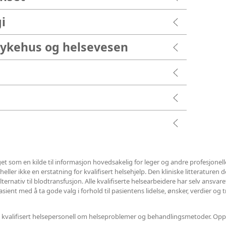
i
sykehus og helsevesen
et som en kilde til informasjon hovedsakelig for leger og andre profesjonel
ler ikke en erstatning for kvalifisert helsehjelp. Den kliniske litteraturen det
ternativ til blodtransfusjon. Alle kvalifiserte helsearbeidere har selv ansvar
ent med å ta gode valg i forhold til pasientens lidelse, ønsker, verdier og t
nnet kvalifisert helsepersonell om helseproblemer og behandlingsmetoder. Opp