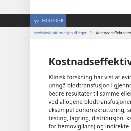
FOR LEGER
Medisinsk informasjon til leger
Kostnadseffektivite
Kostnadseffektiv
Klinisk forskning har vist at e
unngå blodtransfusjon i gjenno
bedre resultater til samme ell
ved allogene blodtransfusjoner
eksempel donorrekruttering, s
testing, lagring, distribusjon
for hemovigilans) og indirekte