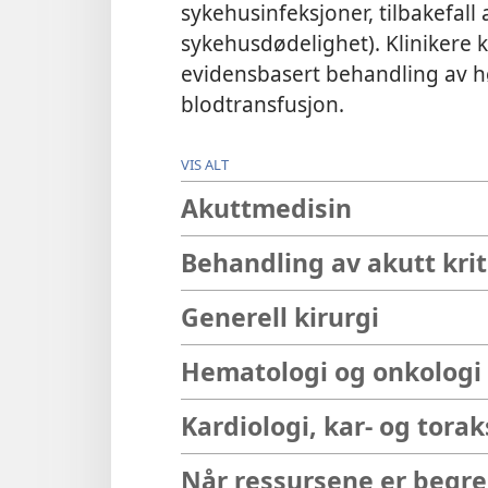
sykehusinfeksjoner, tilbakefall
sykehusdødelighet). Klinikere k
evidensbasert behandling av hø
blodtransfusjon.
VIS ALT
Akuttmedisin
Behandling av akutt kri
Generell kirurgi
Hematologi og onkologi
Kardiologi, kar- og torak
Når ressursene er begr