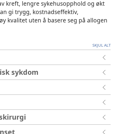
 av kreft, lengre sykehusopphold og økt
an gi trygg, kostnadseffektiv,
y kvalitet uten å basere seg på allogen
SKJUL ALT
tisk sykdom
skirurgi
enset