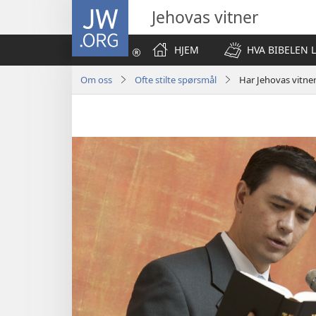
JW.ORG
Jehovas vitner
HJEM
HVA BIBELEN 
Om oss
Ofte stilte spørsmål
Har Jehovas vitner