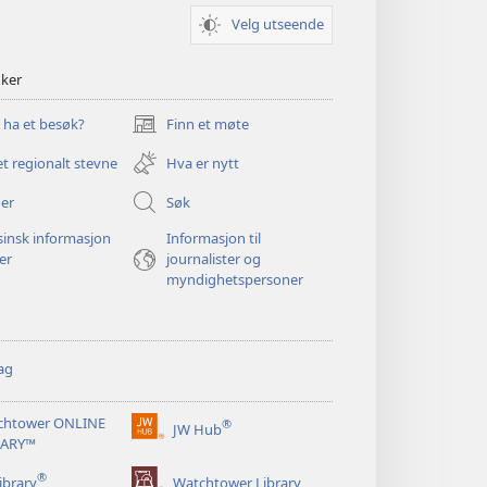
Velg utseende
nker
u ha et besøk?
Finn et møte
(åpner
nytt
et regionalt stevne
Hva er nytt
vindu)
er
Søk
insk informasjon
Informasjon til
ger
journalister og
myndighetspersoner
ag
chtower ONLINE
®
JW Hub
(åpner
RARY™
nytt
®
vindu)
ibrary
Watchtower Library