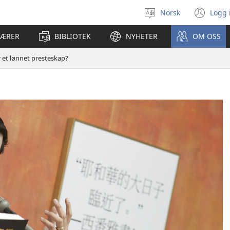
Norsk
Logg 
Velg
(åp
språk
nyt
LÆRER
BIBLIOTEK
NYHETER
OM OSS
vin
 et lønnet presteskap?