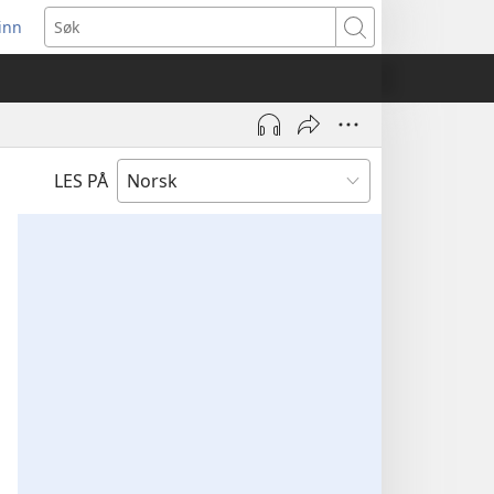
inn
ner
Søk
t
du)
LES PÅ