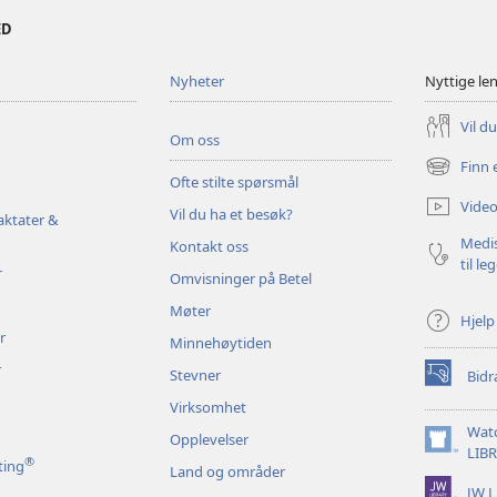
ED
Nyheter
Nyttige le
Vil d
Om oss
Finn 
(åpner
Ofte stilte spørsmål
nytt
Video
Vil du ha et besøk?
vindu)
aktater &
Medis
Kontakt oss
til le
r
Omvisninger på Betel
Møter
Hjelp
r
Minnehøytiden
r
Stevner
Bidr
(åpner
nytt
Virksomhet
vindu)
Wat
Opplevelser
(åpner
LIB
®
ting
Land og områder
nytt
JW L
vindu)