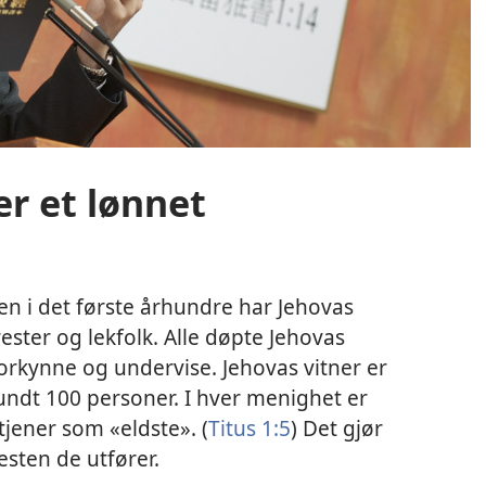
er et lønnet
n i det første århundre har Jehovas
rester og lekfolk. Alle døpte Jehovas
forkynne og undervise. Jehovas vitner er
undt 100 personer. I hver menighet er
ener som «eldste». (
Titus 1:5
) Det gjør
esten de utfører.