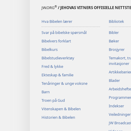
®
JW.ORG
/ JEHOVAS VITNERS OFFISIELLE NETTST
Hva Bibelen lærer
Bibliotek
Svar på bibelske spørsmål
Bibler
Bibelvers forklart
Bøker
Bibelkurs
Brosjyrer
Bibelstudieverktøy
Temakort, tr
invitasjoner
Fred & lykke
Artikkelserie
Ekteskap & familie
Blader
Tenåringer & unge voksne
Arbeidshefte
Barn
Programme
Troen på Gud
Indekser
Vitenskapen & Bibelen
Veiledninger
Historien & Bibelen
JW Broadcas