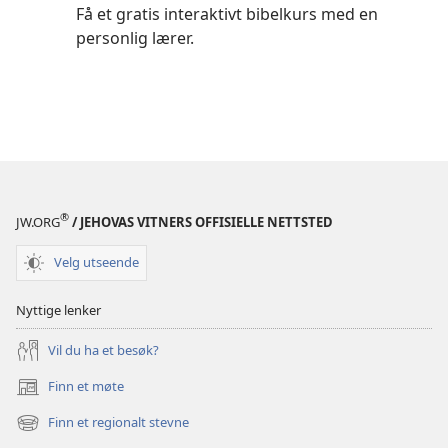
Få et gratis interaktivt bibelkurs med en
personlig lærer.
®
JW.ORG
/ JEHOVAS VITNERS OFFISIELLE NETTSTED
Velg utseende
Nyttige lenker
Vil du ha et besøk?
Finn et møte
(åpner
nytt
Finn et regionalt stevne
(åpner
vindu)