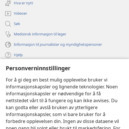
nytt
Hva er nytt
vindu)
Videoer
Søk
Medisinsk informasjon til leger
Informasjon til journalister og myndighetspersoner
Hjelp
Personverninnstillinger
Bidrag
(åpner
nytt
For å gi deg en best mulig opplevelse bruker vi
vindu)
Watchtower ONLINE LIBRARY™
informasjonskapsler og lignende teknologier. Noen
(åpner
informasjonskapsler er nødvendige for å få
nytt
®
JW Hub
vindu)
nettstedet vårt til å fungere og kan ikke avvises. Du
(åpner
nytt
kan godta eller avslå bruken av ytterligere
®
JW Library
vindu)
informasjonskapsler, som vi bare bruker for å
forbedre opplevelsen din. Ingen av disse dataene vil
Watchtower Library
noen gang bli solgt eller brukt til markedsføring. For