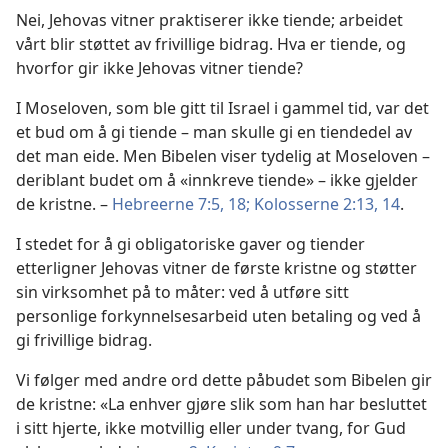
Nei, Jehovas vitner praktiserer ikke tiende; arbeidet
vårt blir støttet av frivillige bidrag. Hva er tiende, og
hvorfor gir ikke Jehovas vitner tiende?
I Moseloven, som ble gitt til Israel i gammel tid, var det
et bud om å gi tiende – man skulle gi en tiendedel av
det man eide. Men Bibelen viser tydelig at Moseloven –
deriblant budet om å «innkreve tiende» – ikke gjelder
de kristne. –
Hebreerne 7:5,
18;
Kolosserne 2:13, 14
.
I stedet for å gi obligatoriske gaver og tiender
etterligner Jehovas vitner de første kristne og støtter
sin virksomhet på to måter: ved å utføre sitt
personlige forkynnelsesarbeid uten betaling og ved å
gi frivillige bidrag.
Vi følger med andre ord dette påbudet som Bibelen gir
de kristne: «La enhver gjøre slik som han har besluttet
i sitt hjerte, ikke motvillig eller under tvang, for Gud