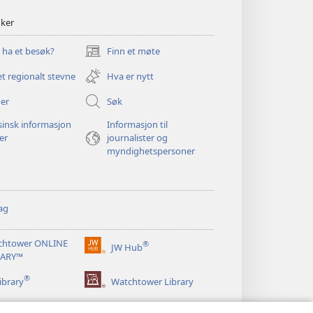
nker
u ha et besøk?
Finn et møte
(åpner
nytt
et regionalt stevne
Hva er nytt
vindu)
er
Søk
insk informasjon
Informasjon til
ger
journalister og
myndighetspersoner
ag
chtower ONLINE
®
JW Hub
(åpner
RARY™
nytt
®
vindu)
ibrary
Watchtower Library