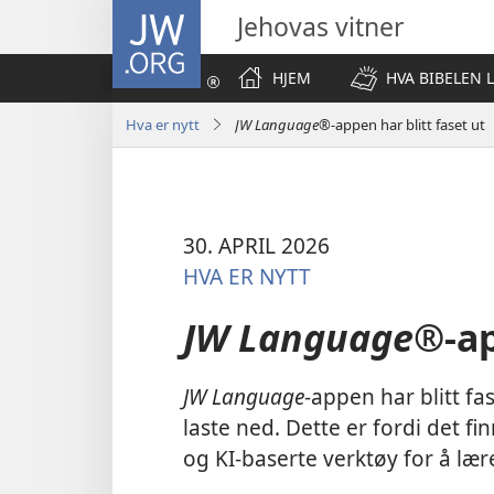
JW.ORG
Jehovas vitner
HJEM
HVA BIBELEN 
Hva er nytt
JW Language®
-appen har blitt faset ut
30. APRIL 2026
HVA ER NYTT
JW Language®
-a
JW Language
-appen har blitt fa
laste ned. Dette er fordi det f
og KI-baserte verktøy for å lære