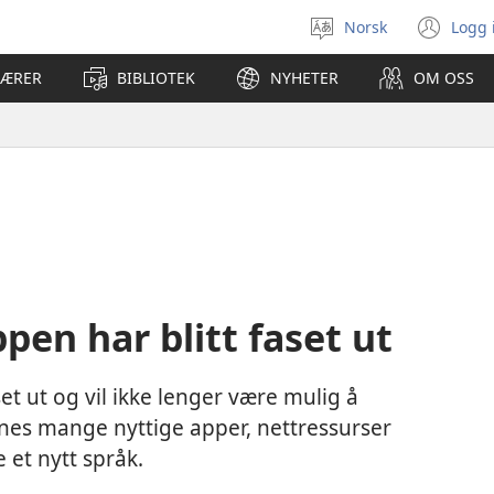
Norsk
Logg 
Velg
(åp
språk
nyt
LÆRER
BIBLIOTEK
NYHETER
OM OSS
vin
ppen har blitt faset ut
set ut og vil ikke lenger være mulig å
innes mange nyttige apper, nettressurser
 et nytt språk.