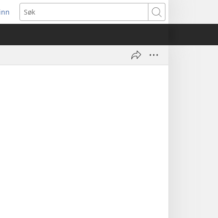
inn
ner
Søk
t
du)