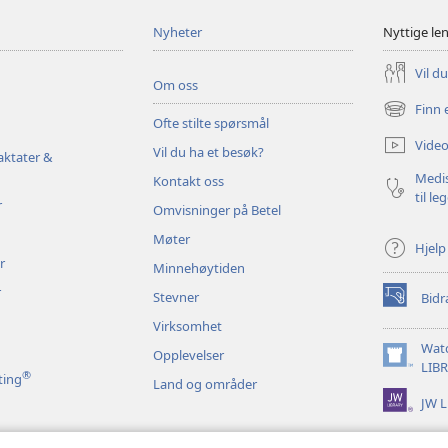
Nyheter
Nyttige le
Vil d
Om oss
Finn 
(åpner
Ofte stilte spørsmål
nytt
Video
Vil du ha et besøk?
vindu)
aktater &
Medis
Kontakt oss
til le
r
Omvisninger på Betel
Møter
Hjelp
r
Minnehøytiden
r
Stevner
Bidr
(åpner
nytt
Virksomhet
vindu)
Wat
Opplevelser
(åpner
LIB
®
ting
Land og områder
nytt
JW L
vindu)