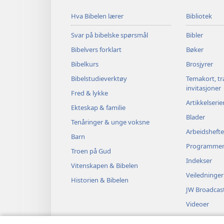
Hva Bibelen lærer
Bibliotek
Svar på bibelske spørsmål
Bibler
Bibelvers forklart
Bøker
Bibelkurs
Brosjyrer
Bibelstudieverktøy
Temakort, tr
invitasjoner
Fred & lykke
Artikkelserie
Ekteskap & familie
Blader
Tenåringer & unge voksne
Arbeidshefte
Barn
Programme
Troen på Gud
Indekser
Vitenskapen & Bibelen
Veiledninger
Historien & Bibelen
JW Broadcas
Videoer
Musikk