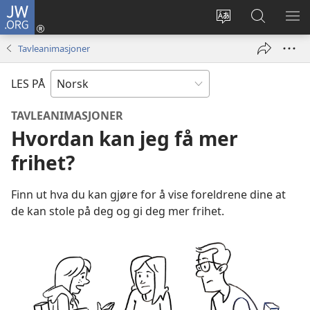
JW.ORG
Logg
inn
Endre
Søk
VIS
(åpner
språk
på
ME
Tavleanimasjoner
nytt
JW.ORG
vindu)
LES PÅ
TAVLEANIMASJONER
Hvordan kan jeg få mer
frihet?
Finn ut hva du kan gjøre for å vise foreldrene dine at
de kan stole på deg og gi deg mer frihet.