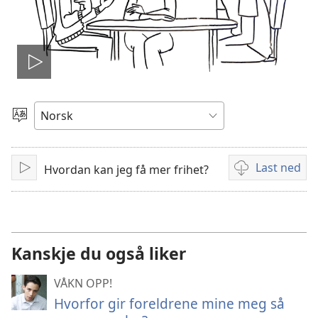
Spill
video
Velg
språk
Last ned
Hvordan kan jeg få mer frihet?
Spill
Nedlastingsalte
av
for
videoer
Kanskje du også liker
VÅKN OPP!
Hvorfor gir foreldrene mine meg så