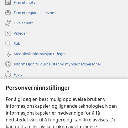
Finn et møte
(åpner
nytt
Finn et regionalt stevne
(åpner
vindu)
nytt
Hva er nytt
vindu)
Videoer
Søk
Medisinsk informasjon til leger
Informasjon til journalister og myndighetspersoner
Hjelp
Personverninnstillinger
Bidrag
(åpner
nytt
For å gi deg en best mulig opplevelse bruker vi
vindu)
Watchtower ONLINE LIBRARY™
informasjonskapsler og lignende teknologier. Noen
(åpner
informasjonskapsler er nødvendige for å få
nytt
®
JW Hub
vindu)
nettstedet vårt til å fungere og kan ikke avvises. Du
(åpner
nytt
kan godta eller avslå bruken av ytterligere