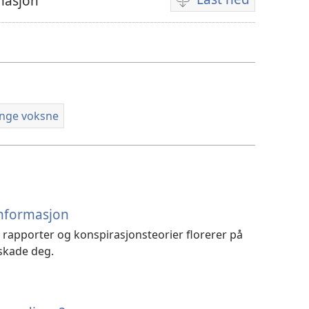
masjon
Nedlastingsalternativ
for
videoer
unge voksne
informasjon
e rapporter og konspirasjonsteorier florerer på
 skade deg.