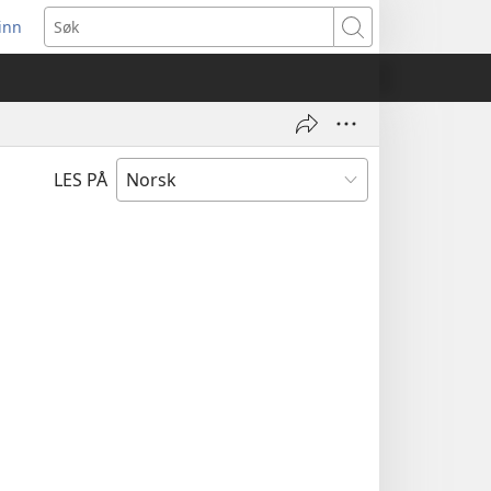
inn
ner
Søk
t
du)
LES PÅ