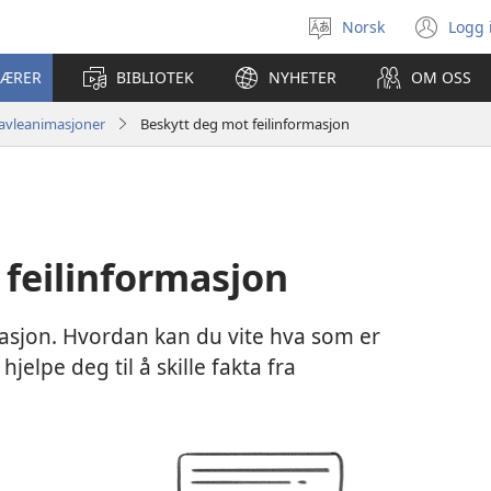
Norsk
Logg 
Velg
(åp
språk
nyt
LÆRER
BIBLIOTEK
NYHETER
OM OSS
vin
avleanimasjoner
Beskytt deg mot feilinformasjon
feilinformasjon
asjon. Hvordan kan du vite hva som er
jelpe deg til å skille fakta fra