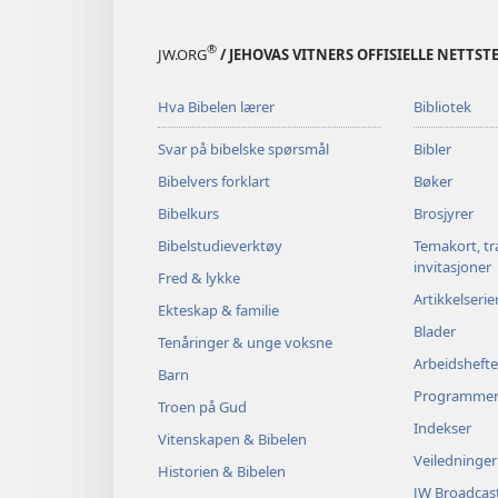
®
JW.ORG
/ JEHOVAS VITNERS OFFISIELLE NETTST
Hva Bibelen lærer
Bibliotek
Svar på bibelske spørsmål
Bibler
Bibelvers forklart
Bøker
Bibelkurs
Brosjyrer
Bibelstudieverktøy
Temakort, tr
invitasjoner
Fred & lykke
Artikkelserie
Ekteskap & familie
Blader
Tenåringer & unge voksne
Arbeidshefte
Barn
Programme
Troen på Gud
Indekser
Vitenskapen & Bibelen
Veiledninger
Historien & Bibelen
JW Broadcas