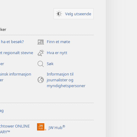
Velg utseende
nker
u ha et besøk?
Finn et møte
(åpner
nytt
et regionalt stevne
Hva er nytt
vindu)
er
Søk
insk informasjon
Informasjon til
ger
journalister og
myndighetspersoner
ag
chtower ONLINE
®
JW Hub
(åpner
RARY™
nytt