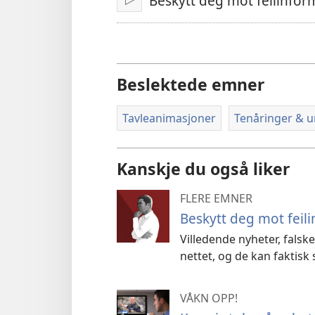
Beskytt deg mot feilinfor
Spill
av
Beslektede emner
Tavleanimasjoner
Tenåringer & 
Kanskje du også liker
FLERE EMNER
Beskytt deg mot feil
Villedende nyheter, falsk
nettet, og de kan faktisk
VÅKN OPP!