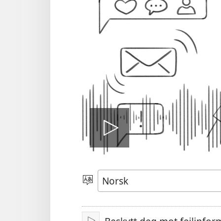
Spill
video
Velg
språk