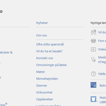
ED
Nyheter
Nyttige le
Vil d
Om oss
Finn 
(åpner
Ofte stilte spørsmål
nytt
Video
Vil du ha et besøk?
vindu)
aktater &
Medis
Kontakt oss
til le
r
Omvisninger på Betel
Møter
Hjelp
r
Minnehøytiden
r
Stevner
Bidr
(åpner
nytt
Virksomhet
vindu)
Wat
Opplevelser
(åpner
LIB
®
ting
Land og områder