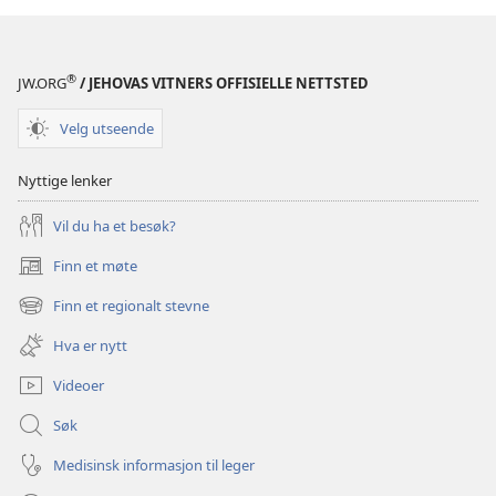
®
JW.ORG
/ JEHOVAS VITNERS OFFISIELLE NETTSTED
Velg utseende
Nyttige lenker
Vil du ha et besøk?
Finn et møte
(åpner
nytt
Finn et regionalt stevne
(åpner
vindu)
nytt
Hva er nytt
vindu)
Videoer
Søk
Medisinsk informasjon til leger