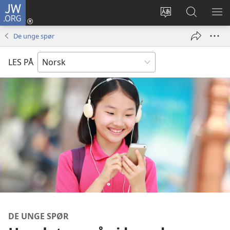
JW.ORG
Logg
inn
Endre
Søk
VIS
(åpner
språk
på
ME
De unge spør
nytt
JW.ORG
vindu)
LES PÅ
DE UNGE SPØR