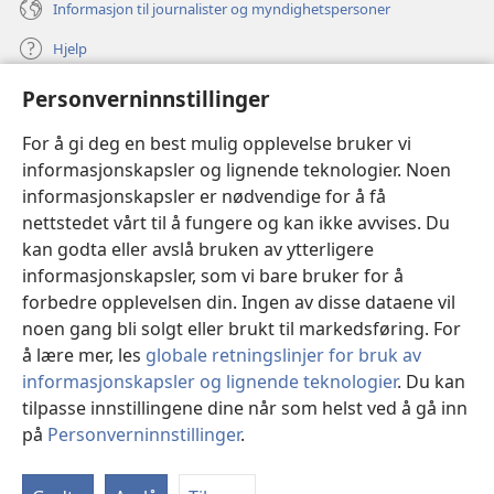
Informasjon til journalister og myndighetspersoner
Hjelp
Personverninnstillinger
Bidrag
(åpner
nytt
For å gi deg en best mulig opplevelse bruker vi
vindu)
Watchtower ONLINE LIBRARY™
informasjonskapsler og lignende teknologier. Noen
(åpner
informasjonskapsler er nødvendige for å få
nytt
®
JW Hub
vindu)
nettstedet vårt til å fungere og kan ikke avvises. Du
(åpner
nytt
kan godta eller avslå bruken av ytterligere
®
JW Library
vindu)
informasjonskapsler, som vi bare bruker for å
forbedre opplevelsen din. Ingen av disse dataene vil
Watchtower Library
noen gang bli solgt eller brukt til markedsføring. For
å lære mer, les
globale retningslinjer for bruk av
informasjonskapsler og lignende teknologier
. Du kan
tilpasse innstillingene dine når som helst ved å gå inn
Copyright
© 2026 Watch Tower Bible and Tract Society of Pennsylvania.
på
Personverninnstillinger
.
VILKÅR FOR BRUK
|
PERSONVERN
|
PERSONVERNINNSTILLINGER