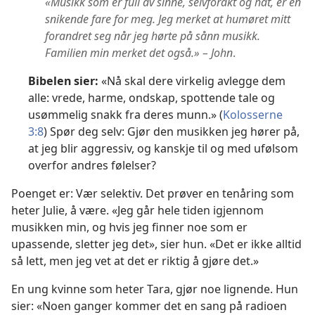
«Musikk som er full av sinne, selvforakt og hat, er en
snikende fare for meg. Jeg merket at humøret mitt
forandret seg når jeg hørte på sånn musikk.
Familien min merket det også.» – John
.
Bibelen sier:
«Nå skal dere virkelig avlegge dem
alle: vrede, harme, ondskap, spottende tale og
usømmelig snakk fra deres munn.» (
Kolosserne
3:8
) Spør deg selv: Gjør den musikken jeg hører på,
at jeg blir aggressiv, og kanskje til og med ufølsom
overfor andres følelser?
Poenget er: Vær selektiv. Det prøver en tenåring som
heter Julie, å være. «Jeg går hele tiden igjennom
musikken min, og hvis jeg finner noe som er
upassende, sletter jeg det», sier hun. «Det er ikke alltid
så lett, men jeg vet at det er riktig å gjøre det.»
En ung kvinne som heter Tara, gjør noe lignende. Hun
sier: «Noen ganger kommer det en sang på radioen