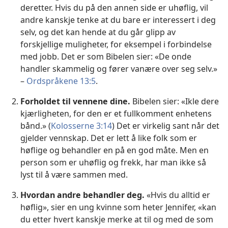
deretter. Hvis du på den annen side er uhøflig, vil
andre kanskje tenke at du bare er interessert i deg
selv, og det kan hende at du går glipp av
forskjellige muligheter, for eksempel i forbindelse
med jobb. Det er som Bibelen sier: «De onde
handler skammelig og fører vanære over seg selv.»
–
Ordspråkene 13:5
.
Forholdet til vennene dine.
Bibelen sier: «Ikle dere
kjærligheten, for den er et fullkomment enhetens
bånd.» (
Kolosserne 3:14
) Det er virkelig sant når det
gjelder vennskap. Det er lett å like folk som er
høflige og behandler en på en god måte. Men en
person som er uhøflig og frekk, har man ikke så
lyst til å være sammen med.
Hvordan andre behandler deg.
«Hvis du alltid er
høflig», sier en ung kvinne som heter Jennifer, «kan
du etter hvert kanskje merke at til og med de som