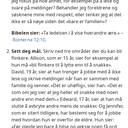
jeg fokus på noe annet, for eksempel på å lese og
svare på meldinger? Behandler jeg foreldrene og
søsknene mine med respekt, eller tenker jeg at det
ikke er så nøye siden det «bare er familien»?
Bibelen sier:
«Ta ledelsen i å vise hverandre ære.» –
Romerne 12:10
.
Sett deg mål.
Skriv ned tre områder der du kan bli
flinkere. Allison, som er 15 år, sier for eksempel at
hun må «bli flinkere til å lytte enn til å snakke».
David, 19 år, sier at han trenger å jobbe med å ikke
lese og skrive meldinger når han er sammen med
familie og venner. «Det er uhøflig», sier han. «Det er
som om jeg sier at jeg heller vil snakke med noen
andre enn med dem.» Edward, 17 år, sier at han må
slutte å avbryte andre mens de snakker. Og Jennifer,
som er sitert tidligere, har bestemt seg for å jobbe
med hvordan hun er overfor de eldre. Hun sier:
«Før pleide jeg bare å hilse og veksle noen få ord