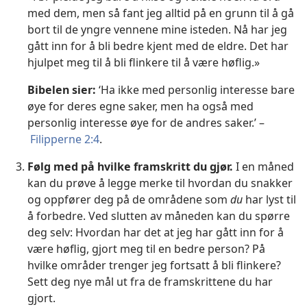
med dem, men så fant jeg alltid på en grunn til å gå
bort til de yngre vennene mine isteden. Nå har jeg
gått inn for å bli bedre kjent med de eldre. Det har
hjulpet meg til å bli flinkere til å være høflig.»
Bibelen sier:
‘Ha ikke med personlig interesse bare
øye for deres egne saker, men ha også med
personlig interesse øye for de andres saker.’ –
Filipperne 2:4
.
Følg med på hvilke framskritt du gjør.
I en måned
kan du prøve å legge merke til hvordan du snakker
og oppfører deg på de områdene som
du
har lyst til
å forbedre. Ved slutten av måneden kan du spørre
deg selv: Hvordan har det at jeg har gått inn for å
være høflig, gjort meg til en bedre person? På
hvilke områder trenger jeg fortsatt å bli flinkere?
Sett deg nye mål ut fra de framskrittene du har
gjort.