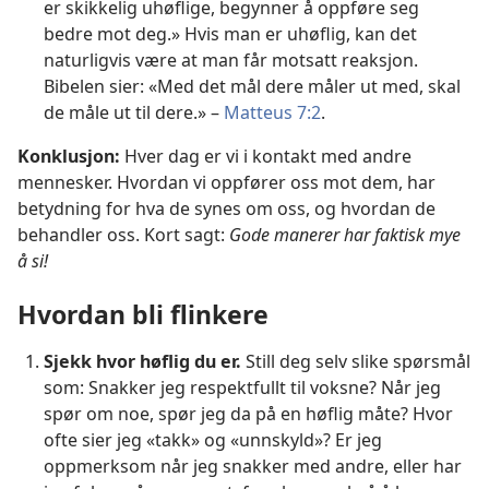
er skikkelig uhøflige, begynner å oppføre seg
bedre mot deg.» Hvis man er uhøflig, kan det
naturligvis være at man får motsatt reaksjon.
Bibelen sier: «Med det mål dere måler ut med, skal
de måle ut til dere.» –
Matteus 7:2
.
Konklusjon:
Hver dag er vi i kontakt med andre
mennesker. Hvordan vi oppfører oss mot dem, har
betydning for hva de synes om oss, og hvordan de
behandler oss. Kort sagt:
Gode manerer har faktisk mye
å si!
Hvordan bli flinkere
Sjekk hvor høflig du er.
Still deg selv slike spørsmål
som: Snakker jeg respektfullt til voksne? Når jeg
spør om noe, spør jeg da på en høflig måte? Hvor
ofte sier jeg «takk» og «unnskyld»? Er jeg
oppmerksom når jeg snakker med andre, eller har