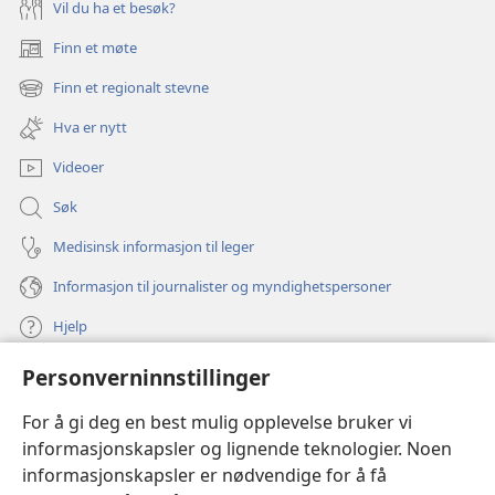
Vil du ha et besøk?
Finn et møte
(åpner
nytt
Finn et regionalt stevne
(åpner
vindu)
nytt
Hva er nytt
vindu)
Videoer
Søk
Medisinsk informasjon til leger
Informasjon til journalister og myndighetspersoner
Hjelp
Personverninnstillinger
Bidrag
(åpner
nytt
For å gi deg en best mulig opplevelse bruker vi
vindu)
Watchtower ONLINE LIBRARY™
informasjonskapsler og lignende teknologier. Noen
(åpner
informasjonskapsler er nødvendige for å få
nytt
®
JW Hub