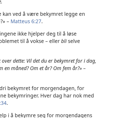
e.
 kan ved å være bekymret legge en
e?» –
Matteus 6:27
.
gene ikke hjelper deg til å løse
oblemet til å vokse – eller
bli
selve
 over dette: Vil det du er bekymret for i dag,
m en måned? Om et år? Om fem år?» –
dri bekymret for morgendagen, for
gne bekymringer. Hver dag har nok med
:34
.
hjelp i å bekymre seg for morgendagens