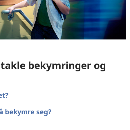
 takle bekymringer og
et?
t å bekymre seg?