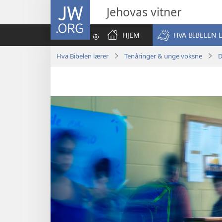
JW.ORG
Jehovas vitner
HJEM
HVA BIBELEN 
Hva Bibelen lærer
Tenåringer & unge voksne
D