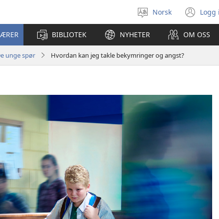
Norsk
Logg 
Velg
(åp
språk
nyt
LÆRER
BIBLIOTEK
NYHETER
OM OSS
vin
e unge spør
Hvordan kan jeg takle bekymringer og angst?