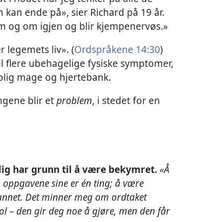
 kan ende på», sier Richard på 19 år.
om og om igjen og blir kjempenervøs.»
er legemets liv». (
Ordspråkene 14:30
)
il flere ubehagelige fysiske symptomer,
olig mage og hjertebank.
ngene blir et
problem
, i stedet for en
ig har grunn til å være bekymret.
«Å
 oppgavene sine er én ting; å være
annet. Det minner meg om ordtaket
l – den gir deg noe å gjøre, men den får