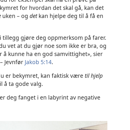
ekymret for hvordan det skal gå, kan det
e
uken – og
det
kan hjelpe deg til å få en
i tillegg gjøre deg oppmerksom på farer.
du vet at du gjør noe som ikke er bra, og
r å kunne ha en god samvittighet», sier
 – Jevnfør
Jakob 5:14
.
du er bekymret, kan faktisk være
til hjelp
il å ta gode valg.
 deg fanget i en labyrint av negative