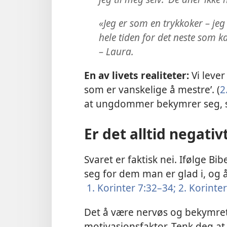
«Jeg er som en trykkoker – je
hele tiden for det neste som ka
– Laura.
En av livets realiteter:
Vi lever
som er vanskelige å mestre’. (
2
at ungdommer bekymrer seg, s
Er det alltid negati
Svaret er faktisk nei. Ifølge Bi
seg for dem man er glad i, og 
1. Korinter 7:32–34;
2. Korinter
Det å være nervøs og bekymret
motivasjonsfaktor. Tenk deg at