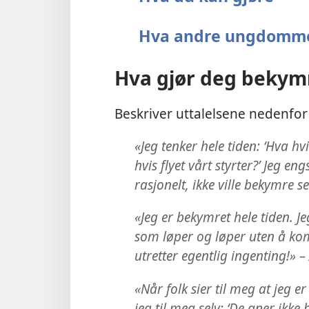
Hva andre ungdomme
Hva gjør deg bekym
Beskriver uttalelsene nedenfo
«Jeg tenker hele tiden: ‘Hva hvis
hvis flyet vårt styrter?’ Jeg 
rasjonelt, ikke ville bekymre s
«Jeg er bekymret hele tiden. J
som løper og løper uten å kom
utretter egentlig ingenting!» –
«Når folk sier til meg at jeg e
jeg til meg selv: ‘De aner ikke 