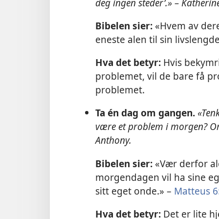
deg ingen steder’.» – Katherin
Bibelen sier:
«Hvem av dere
eneste alen til sin livslengd
Hva det betyr:
Hvis bekymrin
problemet, vil de bare få pr
problemet.
Ta én dag om gangen.
«Tenk
være et problem i morgen? O
Anthony.
Bibelen sier:
«Vær derfor al
morgendagen vil ha sine e
sitt eget onde.» –
Matteus 6
Hva det betyr:
Det er lite 