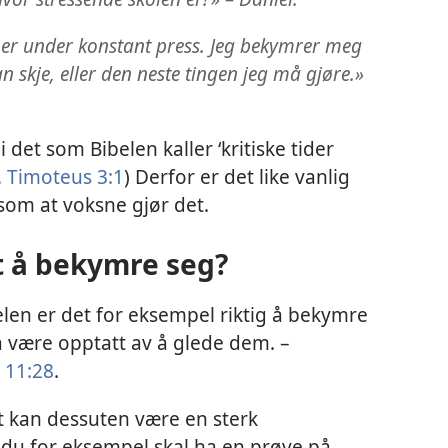
g er under konstant press. Jeg bekymrer meg
n skje, eller den neste tingen jeg må gjøre.»
 i det som Bibelen kaller ‘kritiske tider
. Timoteus 3:1
) Derfor er det like vanlig
om at voksne gjør det.
vt å bekymre seg?
belen er det for eksempel riktig å bekymre
å være opptatt av å glede dem. –
 11:28
.
 kan dessuten være en sterk
 du for eksempel skal ha en prøve på