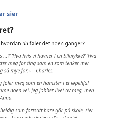
r sier
ret?
r hvordan
du
føler det noen ganger?
 ...?’ ‘Hva hvis vi havner i en bilulykke?’ ‘Hva
engster meg for ting som en som tenker mer
eg så mye for.» – Charles.
eg føler meg som en hamster i et løpehjul
me noen vei. Jeg jobber livet av meg, men
 Anna.
r heldig som fortsatt bare går på skole, sier
hvor stressende skolen er!’» – Daniel.