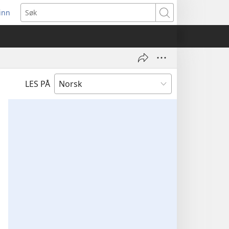
inn
ner
Søk
t
du)
LES PÅ