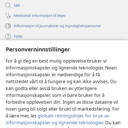
Søk
Medisinsk informasjon til leger
Informasjon til journalister og myndighetspersoner
Hjelp
Personverninnstillinger
Bidrag
(åpner
nytt
For å gi deg en best mulig opplevelse bruker vi
vindu)
Watchtower ONLINE LIBRARY™
informasjonskapsler og lignende teknologier. Noen
(åpner
informasjonskapsler er nødvendige for å få
nytt
®
JW Hub
vindu)
nettstedet vårt til å fungere og kan ikke avvises. Du
(åpner
nytt
kan godta eller avslå bruken av ytterligere
®
JW Library
vindu)
informasjonskapsler, som vi bare bruker for å
forbedre opplevelsen din. Ingen av disse dataene vil
Watchtower Library
noen gang bli solgt eller brukt til markedsføring. For
å lære mer, les
globale retningslinjer for bruk av
informasjonskapsler og lignende teknologier
. Du kan