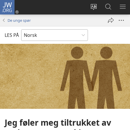
JW.ORG
Logg
inn
Endre
Søk
VIS
(åpner
språk
på
ME
De unge spør
nytt
JW.ORG
vindu)
LES PÅ
Jeg føler meg tiltrukket av