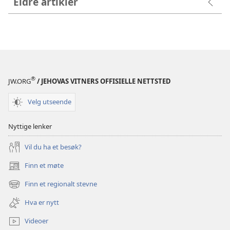
Eldre artikler
®
JW.ORG
/ JEHOVAS VITNERS OFFISIELLE NETTSTED
Velg utseende
Nyttige lenker
Vil du ha et besøk?
Finn et møte
(åpner
nytt
Finn et regionalt stevne
(åpner
vindu)
nytt
Hva er nytt
vindu)
Videoer