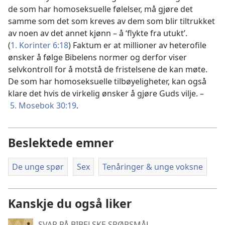
de som har homoseksuelle følelser, må gjøre det
samme som det som kreves av dem som blir tiltrukket
av noen av det annet kjønn – å ‘flykte fra utukt’.
(
1. Korinter 6:18
) Faktum er at millioner av heterofile
ønsker å følge Bibelens normer og derfor viser
selvkontroll for å motstå de fristelsene de kan møte.
De som har homoseksuelle tilbøyeligheter, kan også
klare det hvis de virkelig ønsker å gjøre Guds vilje. –
5. Mosebok 30:19
.
Beslektede emner
De unge spør
Sex
Tenåringer & unge voksne
Kanskje du også liker
SVAR PÅ BIBELSKE SPØRSMÅL