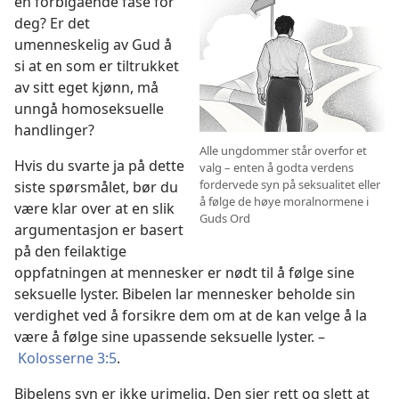
en forbigående fase for
deg? Er det
umenneskelig av Gud å
si at en som er tiltrukket
av sitt eget kjønn, må
unngå homoseksuelle
handlinger?
Alle ungdommer står overfor et
Hvis du svarte ja på dette
valg – enten å godta verdens
fordervede syn på seksualitet eller
siste spørsmålet, bør du
å følge de høye moralnormene i
være klar over at en slik
Guds Ord
argumentasjon er basert
på den feilaktige
oppfatningen at mennesker er nødt til å følge sine
seksuelle lyster. Bibelen lar mennesker beholde sin
verdighet ved å forsikre dem om at de kan velge å la
være å følge sine upassende seksuelle lyster. –
Kolosserne 3:5
.
Bibelens syn er ikke urimelig. Den sier rett og slett at