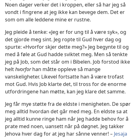
Noen dager verker det i kroppen, eller så har jeg så
vondt i fingrene at jeg ikke kan bevege dem. Det er
som om alle leddene mine er rustne.
Jeg pleide å tenke: «Jeg er for ung til å være syk», og
det gjorde meg sint. Jeg ropte til Gud hver dag og
spurte: «Hvorfor skjer dette meg?» Jeg begynte til og
med å føle at Gud hadde sviktet meg. Men så tenkte
jeg på Job, som det står om i Bibelen. Job forstod ikke
helt
hvorfor
han måtte oppleve så mange
vanskeligheter. Likevel fortsatte han å være trofast
mot Gud. Hvis Job klarte det, til tross for de enorme
utfordringene han møtte, kan jeg klare det samme.
Jeg får mye støtte fra de eldste i menigheten. De spør
meg alltid hvordan det går med meg. En eldste sa at
jeg alltid kunne ringe ham når jeg hadde behov for å
prate med noen, uansett når på døgnet. Jeg takker
Jehova hver dag for at jeg har sånne venner! –
Jesaja