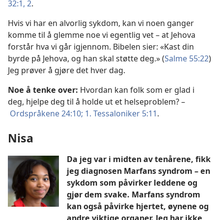
32:1, 2
.
Hvis vi har en alvorlig sykdom, kan vi noen ganger
komme til å glemme noe vi egentlig vet – at Jehova
forstår hva vi går igjennom. Bibelen sier: «Kast din
byrde på Jehova, og han skal støtte deg.» (
Salme 55:22
)
Jeg prøver å gjøre det hver dag.
Noe å tenke over:
Hvordan kan folk som er glad i
deg, hjelpe deg til å holde ut et helseproblem? –
Ordspråkene 24:10;
1. Tessaloniker 5:11
.
Nisa
Da jeg var i midten av tenårene, fikk
jeg diagnosen Marfans syndrom – en
sykdom som påvirker leddene og
gjør dem svake. Marfans syndrom
kan også påvirke hjertet, øynene og
andre viktige organer. Jeg har ikke