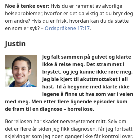
Noe å tenke over:
Hvis du er rammet av alvorlige
helseproblemer, hvorfor er det da viktig at du bryr deg
om andre? Hvis du er frisk, hvordan kan du da støtte
en som er syk? –
Ordspråkene 17:17
.
Justin
Jeg falt sammen på gulvet og klarte
ikke å reise meg. Det strammet i
brystet, og jeg kunne ikke røre meg.
Jeg ble kjørt til akuttmottaket i all
hast. Til å begynne med klarte ikke
legene å finne ut hva som var i veien
med meg. Men etter flere lignende episoder kom
de fram til en diagnose – borreliose.
Borreliosen har skadet nervesystemet mitt. Selv om
det er flere år siden jeg fikk diagnosen, får jeg fortsatt
skjelvinger som jeg noen ganger ikke får kontroll over.