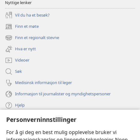
Nyttige lenker
Vil du ha et besøk?
Finn et møte
(åpner
nytt
Finn et regionalt stevne
(åpner
vindu)
nytt
Hva er nytt
vindu)
Videoer
Søk
Medisinsk informasjon til leger
Informasjon til journalister og myndighetspersoner
Hjelp
Personverninnstillinger
Bidrag
(åpner
nytt
For å gi deg en best mulig opplevelse bruker vi
vindu)
Watchtower ONLINE LIBRARY™
informasjonskapsler og lignende teknologier. Noen