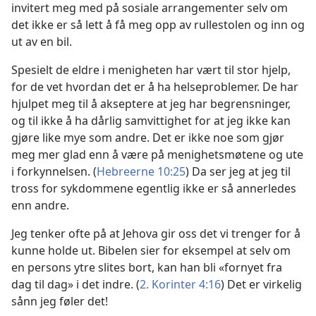
invitert meg med på sosiale arrangementer selv om
det ikke er så lett å få meg opp av rullestolen og inn og
ut av en bil.
Spesielt de eldre i menigheten har vært til stor hjelp,
for de vet hvordan det er å ha helseproblemer. De har
hjulpet meg til å akseptere at jeg har begrensninger,
og til ikke å ha dårlig samvittighet for at jeg ikke kan
gjøre like mye som andre. Det er ikke noe som gjør
meg mer glad enn å være på menighetsmøtene og ute
i forkynnelsen. (
Hebreerne 10:25
) Da ser jeg at jeg til
tross for sykdommene egentlig ikke er så annerledes
enn andre.
Jeg tenker ofte på at Jehova gir oss det vi trenger for å
kunne holde ut. Bibelen sier for eksempel at selv om
en persons ytre slites bort, kan han bli «fornyet fra
dag til dag» i det indre. (
2. Korinter 4:16
) Det er virkelig
sånn jeg føler det!