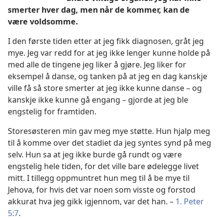
smerter hver dag, men når de kommer, kan de
være voldsomme.
I den første tiden etter at jeg fikk diagnosen, gråt jeg
mye. Jeg var redd for at jeg ikke lenger kunne holde på
med alle de tingene jeg liker å gjøre. Jeg liker for
eksempel å danse, og tanken på at jeg en dag kanskje
ville få så store smerter at jeg ikke kunne danse – og
kanskje ikke kunne gå engang – gjorde at jeg ble
engstelig for framtiden.
Storesøsteren min gav meg mye støtte. Hun hjalp meg
til å komme over det stadiet da jeg syntes synd på meg
selv. Hun sa at jeg ikke burde gå rundt og være
engstelig hele tiden, for det ville bare ødelegge livet
mitt. I tillegg oppmuntret hun meg til å be mye til
Jehova, for hvis det var noen som visste og forstod
akkurat hva jeg gikk igjennom, var det han. –
1. Peter
5:7
.