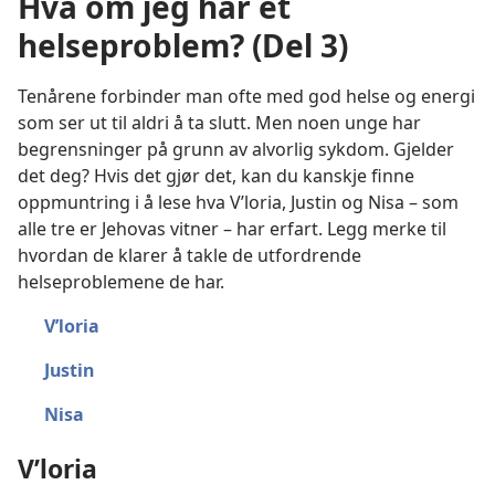
Hva om jeg har et
helseproblem? (Del 3)
Tenårene forbinder man ofte med god helse og energi
som ser ut til aldri å ta slutt. Men noen unge har
begrensninger på grunn av alvorlig sykdom. Gjelder
det deg? Hvis det gjør det, kan du kanskje finne
oppmuntring i å lese hva V’loria, Justin og Nisa – som
alle tre er Jehovas vitner – har erfart. Legg merke til
hvordan de klarer å takle de utfordrende
helseproblemene de har.
V’loria
Justin
Nisa
V’loria