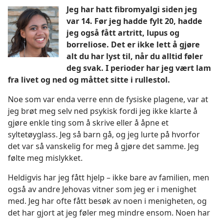
Jeg har hatt fibromyalgi siden jeg
var 14. Før jeg hadde fylt 20, hadde
jeg også fått artritt, lupus og
borreliose. Det er ikke lett å gjøre
alt du har lyst til, når du alltid føler
deg svak. I perioder har jeg vært lam
fra livet og ned og måttet sitte i rullestol.
Noe som var enda verre enn de fysiske plagene, var at
jeg brøt meg selv ned psykisk fordi jeg ikke klarte å
gjøre enkle ting som å skrive eller å åpne et
syltetøyglass. Jeg så barn gå, og jeg lurte på hvorfor
det var så vanskelig for meg å gjøre det samme. Jeg
følte meg mislykket.
Heldigvis har jeg fått hjelp – ikke bare av familien, men
også av andre Jehovas vitner som jeg er i menighet
med. Jeg har ofte fått besøk av noen i menigheten, og
det har gjort at jeg føler meg mindre ensom. Noen har