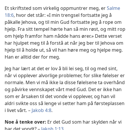
Et skriftsted som virkelig oppmuntrer meg, er
Salme
18:6
, hvor det står: «I min trengsel fortsatte jeg å
påkalle Jehova, og til min Gud fortsatte jeg å rope om
hjelp. Fra sitt tempel hørte han så min røst, og mitt rop
om hjelp framfor ham nådde hans ører.» Dette verset
har hjulpet meg til å forstå at når jeg ber til Jehova om
hjelp til å holde ut, så vil han høre meg og hjelpe meg.
Han er alltid der for meg.
Jeg har lært at det er lov å bli lei seg, til og med sint,
når vi opplever alvorlige problemer, for slike følelser er
normale. Men vi må ikke la disse følelsene ta overhånd
og påvirke vennskapet vårt med Gud. Det er ikke han
som er årsaken til det vonde vi opplever, og han vil
aldri svikte oss så lenge vi setter ham på førsteplassen
i livet vårt. –
Jakob 4:8
.
Noe å tenke over:
Er det Gud som har skylden når vi
har det vondt? –
Jakob 1:13
.