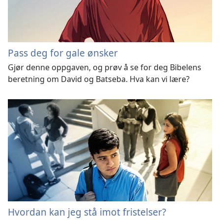
Pass deg for gale ønsker
Gjør denne oppgaven, og prøv å se for deg Bibelens
beretning om David og Batseba. Hva kan vi lære?
Hvordan kan jeg stå imot fristelser?