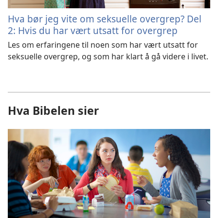
Hva bør jeg vite om seksuelle overgrep? Del
2: Hvis du har vært utsatt for overgrep
Les om erfaringene til noen som har vært utsatt for
seksuelle overgrep, og som har klart å gå videre i livet.
Hva Bibelen sier