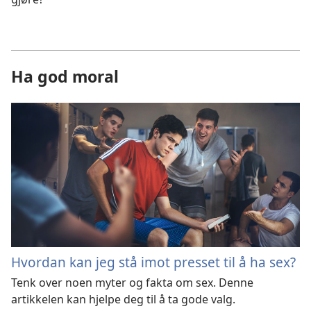
Ha god moral
Hvordan kan jeg stå imot presset til å ha sex?
Tenk over noen myter og fakta om sex. Denne
artikkelen kan hjelpe deg til å ta gode valg.