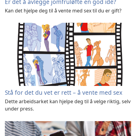
Er det å avlegge jomfruløfte en god idé?
Kan det hjelpe deg til å vente med sex til du er gift?
Stå for det du vet er rett – å vente med sex
Dette arbeidsarket kan hjelpe deg til å velge riktig, selv
under press.