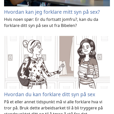
Hvordan kan jeg forklare mitt syn på sex?
Hvis noen spør: Er du fortsatt jomfru?, kan du da
forklare ditt syn på sex ut fra Bibelen?
Hvordan du kan forklare ditt syn på sex
På et eller annet tidspunkt må vi alle forklare hva vi
tror på. Bruk dette arbeidsarket til å bli tryggere på
standpunktet ditt og til å tørre å stå for det.