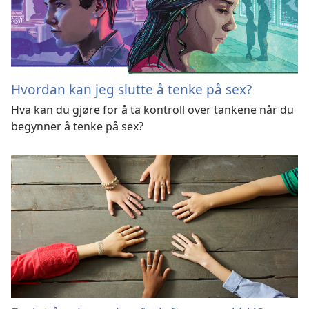
Hvordan kan jeg slutte å tenke på sex?
Hva kan du gjøre for å ta kontroll over tankene når du
begynner å tenke på sex?