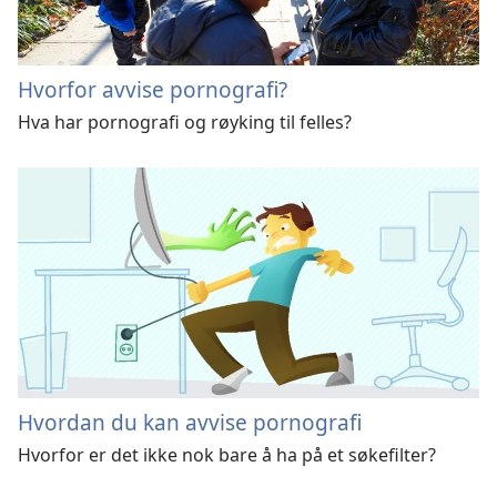
Hvorfor avvise pornografi?
Hva har pornografi og røyking til felles?
Hvordan du kan avvise pornografi
Hvorfor er det ikke nok bare å ha på et søkefilter?