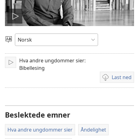
Spill
video
Velg
språk
Hva andre ungdommer sier:
Spill
Bibellesing
av
Last ned
Nedlastingsalte
for
videoer
Beslektede emner
Hva andre ungdommer sier
Åndelighet