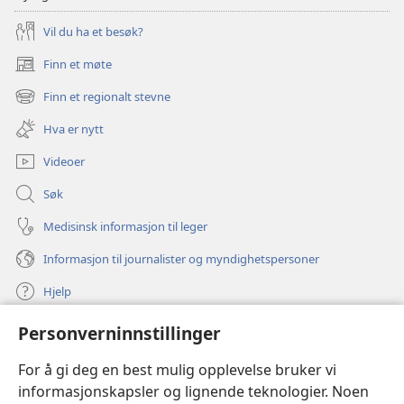
Vil du ha et besøk?
Finn et møte
(åpner
nytt
Finn et regionalt stevne
(åpner
vindu)
nytt
Hva er nytt
vindu)
Videoer
Søk
Medisinsk informasjon til leger
Informasjon til journalister og myndighetspersoner
Hjelp
Personverninnstillinger
Bidrag
(åpner
nytt
For å gi deg en best mulig opplevelse bruker vi
vindu)
Watchtower ONLINE LIBRARY™
informasjonskapsler og lignende teknologier. Noen
(åpner