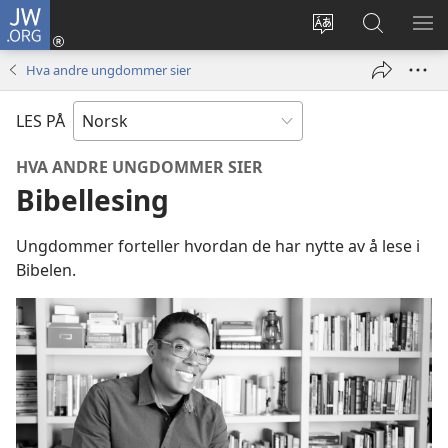
JW.ORG
Logg
inn
Endre
Søk
VIS
(åpner
språk
på
ME
Hva andre ungdommer sier
nytt
JW.ORG
vindu)
LES PÅ
HVA ANDRE UNGDOMMER SIER
Bibellesing
Ungdommer forteller hvordan de har nytte av å lese i
Bibelen.