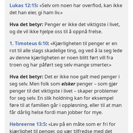
Lukas 12:15
:
«Selv om noen har overflod, kan ikke
det han eier, gi ham liv.»
Hva det betyr:
Penger er ikke det viktigste i livet,
og de vil ikke hjelpe oss til å oppnå frelse.
1. Timoteus 6:10
:
«Kjærligheten til penger er en
rot til alle slags skadelige ting, og ved å la seg lede
av denne kjærligheten er noen blitt ført vill fra
troen og har påført seg selv mange smerter.»
Hva det betyr:
Det er ikke noe galt med penger i
seg selv. Men folk som
elsker
penger – som gjør
penger til det viktigste i livet – skaper problemer
for seg selv. En slik holdning kan for eksempel
føre til at familien går i oppløsning, eller til at man
får dårlig helse fordi man jobber for mye.
Hebreerne 13:5
:
«Lev på en måte som er fri for
kjærlighet til penger, og vær tilfredse med det