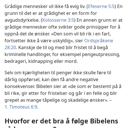
Grådige mennesker vil ikke få evig liv. (
Efeserne 5:5
) En
grunn til det er at grådighet er en form for
avgudsdyrkelse. (
Kolosserne 3:5
) En annen grunn er at
grådige mennesker ofte svikter gode prinsipper for å
oppnå det de ønsker. «Den som vil bli rik i en fart,
fortsetter ikke å være uskyldig», sier
Ordspråkene
28:20
. Kanskje de til og med blir fristet til å begå
kriminelle handlinger, for eksempel pengeutpressing,
bedrageri, kidnapping eller mord.
Selv om kjærligheten til penger ikke skulle føre til
dårlig oppførsel, kan den få andre negative
konsekvenser. Bibelen sier at «de som er bestemt på å
bli rike, gir etter for fristelser og går i en felle og blir
grepet av mange tåpelige og skadelige ønsker». –
1. Timoteus 6:9
.
Hvorfor er det bra å følge Bibelens