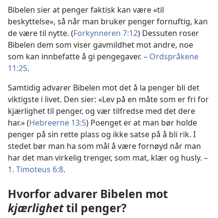
Bibelen sier at penger faktisk kan være «til
beskyttelse», så når man bruker penger fornuftig, kan
de være til nytte. (
Forkynneren 7:12
) Dessuten roser
Bibelen dem som viser gavmildhet mot andre, noe
som kan innbefatte å gi pengegaver. –
Ordspråkene
11:25
.
Samtidig advarer Bibelen mot det å la penger bli det
viktigste i livet. Den sier: «Lev på en måte som er fri for
kjærlighet til penger, og vær tilfredse med det dere
har.» (
Hebreerne 13:5
) Poenget er at man bør holde
penger på sin rette plass og ikke satse på å bli rik. I
stedet bør man ha som mål å være fornøyd når man
har det man virkelig trenger, som mat, klær og husly. –
1. Timoteus 6:8
.
Hvorfor advarer Bibelen mot
kjærlighet
til penger?