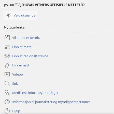
®
JW.ORG
/ JEHOVAS VITNERS OFFISIELLE NETTSTED
Velg utseende
Nyttige lenker
Vil du ha et besøk?
Finn et møte
(åpner
nytt
Finn et regionalt stevne
(åpner
vindu)
nytt
Hva er nytt
vindu)
Videoer
Søk
Medisinsk informasjon til leger
Informasjon til journalister og myndighetspersoner
Hjelp