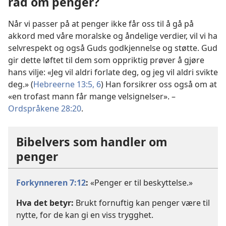
råd om penger?
Når vi passer på at penger ikke får oss til å gå på
akkord med våre moralske og åndelige verdier, vil vi ha
selvrespekt og også Guds godkjennelse og støtte. Gud
gir dette løftet til dem som oppriktig prøver å gjøre
hans vilje: «Jeg vil aldri forlate deg, og jeg vil aldri svikte
deg.» (
Hebreerne 13:5, 6
) Han forsikrer oss også om at
«en trofast mann får mange velsignelser». –
Ordspråkene 28:20
.
Bibelvers som handler om
penger
Forkynneren 7:12
:
«Penger er til beskyttelse.»
Hva det betyr:
Brukt fornuftig kan penger være til
nytte, for de kan gi en viss trygghet.