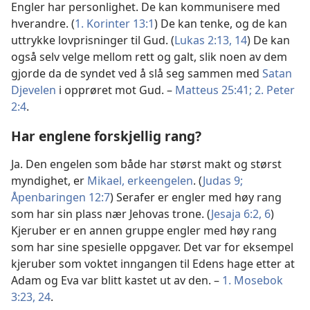
Engler har personlighet. De kan kommunisere med
hverandre. (
1. Korinter 13:1
) De kan tenke, og de kan
uttrykke lovprisninger til Gud. (
Lukas 2:13, 14
) De kan
også selv velge mellom rett og galt, slik noen av dem
gjorde da de syndet ved å slå seg sammen med
Satan
Djevelen
i opprøret mot Gud. –
Matteus 25:41;
2. Peter
2:4
.
Har englene forskjellig rang?
Ja. Den engelen som både har størst makt og størst
myndighet, er
Mikael, erkeengelen
. (
Judas 9;
Åpenbaringen 12:7
) Serafer er engler med høy rang
som har sin plass nær Jehovas trone. (
Jesaja 6:2,
6
)
Kjeruber er en annen gruppe engler med høy rang
som har sine spesielle oppgaver. Det var for eksempel
kjeruber som voktet inngangen til Edens hage etter at
Adam og Eva var blitt kastet ut av den. –
1. Mosebok
3:23, 24
.