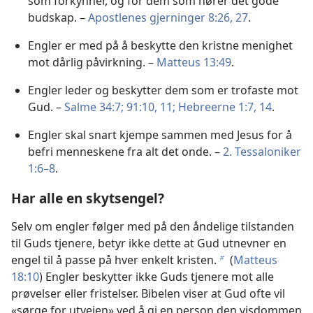
som forkynner, og for dem som hører det gode
budskap. –
Apostlenes gjerninger 8:26, 27
.
Engler er med på å beskytte den kristne menighet
mot dårlig påvirkning. –
Matteus 13:49
.
Engler leder og beskytter dem som er trofaste mot
Gud. –
Salme 34:7;
91:10, 11;
Hebreerne 1:7,
14
.
Engler skal snart kjempe sammen med Jesus for å
befri menneskene fra alt det onde. –
2. Tessaloniker
1:6–8
.
Har alle en skytsengel?
Selv om engler følger med på den åndelige tilstanden
til Guds tjenere, betyr ikke dette at Gud utnevner en
engel til å passe på hver enkelt kristen.
(
Matteus
b
18:10
) Engler beskytter ikke Guds tjenere mot alle
prøvelser eller fristelser. Bibelen viser at Gud ofte vil
«sørge for utveien» ved å gi en person den visdommen