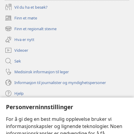
Vil du ha et besøk?
Finn et møte
(åpner
nytt
Finn et regionalt stevne
(åpner
vindu)
nytt
Hva er nytt
vindu)
Videoer
Søk
Medisinsk informasjon til leger
Informasjon til journalister og myndighetspersoner
Hjelp
Personverninnstillinger
Bidrag
(åpner
nytt
For å gi deg en best mulig opplevelse bruker vi
vindu)
Watchtower ONLINE LIBRARY™
informasjonskapsler og lignende teknologier. Noen
(åpner
informasjonskapsler er nødvendige for å få
nytt