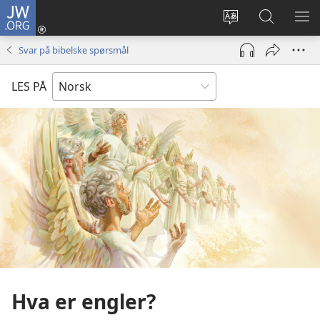
JW.ORG
Logg
inn
Endre
Søk
VIS
(åpner
språk
på
ME
Svar på bibelske spørsmål
nytt
JW.ORG
vindu)
LES PÅ
Hva er engler?