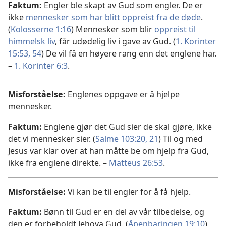
Faktum:
Engler ble skapt av Gud som engler. De er
ikke
mennesker som har blitt oppreist fra de døde
.
(
Kolosserne 1:16
) Mennesker som blir
oppreist til
himmelsk liv
, får udødelig liv i gave av Gud. (
1. Korinter
15:53, 54
) De vil få en høyere rang enn det englene har.
–
1. Korinter 6:3
.
Misforståelse:
Englenes oppgave er å hjelpe
mennesker.
Faktum:
Englene gjør det Gud sier de skal gjøre, ikke
det vi mennesker sier. (
Salme 103:20, 21
) Til og med
Jesus var klar over at han måtte be om hjelp fra Gud,
ikke fra englene direkte. –
Matteus 26:53
.
Misforståelse:
Vi kan be til engler for å få hjelp.
Faktum:
Bønn til Gud er en del av vår tilbedelse, og
den er forbeholdt Jehova Gud. (
Åpenbaringen 19:10
)