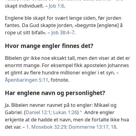
skapt individuelt. –
Job 1:6
.
Englene ble skapt for svært lenge siden, før jorden
fantes. Da Gud skapte jorden, «begynte [englene] å
rope ut sitt bifall». –
Job 38:4–7
.
Hvor mange engler finnes det?
Bibelen gir ikke noe eksakt tall, men den viser at det er
enormt mange. For eksempel fikk apostelen Johannes
et glimt av flere hundre millioner engler i et syn. –
Åpenbaringen 5:11
, fotnote.
Har englene navn og personlighet?
Ja. Bibelen nevner navnet på to engler: Mikael og
Gabriel. (
Daniel 12:1;
Lukas 1:26
)
Andre engler
a
erkjente at de hadde et navn, men de fortalte ikke hva
det var. –
1. Mosebok 32:29;
Dommerne 13:17, 18
.