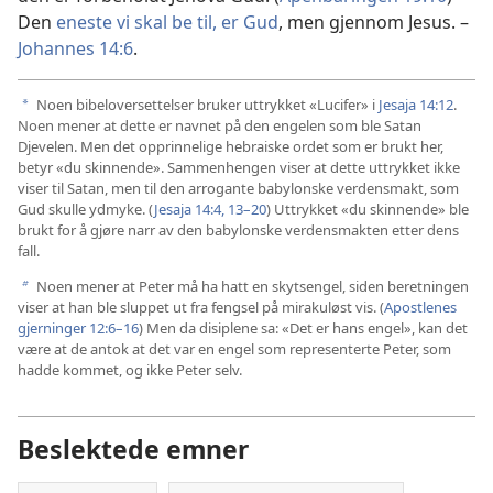
Den
eneste vi skal be til, er Gud
, men gjennom Jesus. –
Johannes 14:6
.
Noen bibeloversettelser bruker uttrykket «Lucifer» i
Jesaja 14:12
.
a
Noen mener at dette er navnet på den engelen som ble Satan
Djevelen. Men det opprinnelige hebraiske ordet som er brukt her,
betyr «du skinnende». Sammenhengen viser at dette uttrykket ikke
viser til Satan, men til den arrogante babylonske verdensmakt, som
Gud skulle ydmyke. (
Jesaja 14:4,
13–20
) Uttrykket «du skinnende» ble
brukt for å gjøre narr av den babylonske verdensmakten etter dens
fall.
Noen mener at Peter må ha hatt en skytsengel, siden beretningen
b
viser at han ble sluppet ut fra fengsel på mirakuløst vis. (
Apostlenes
gjerninger 12:6–16
) Men da disiplene sa: «Det er hans engel», kan det
være at de antok at det var en engel som representerte Peter, som
hadde kommet, og ikke Peter selv.
Beslektede emner