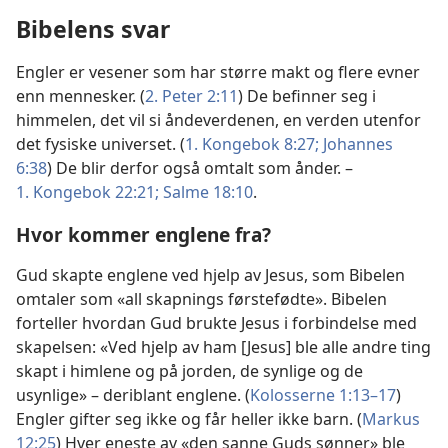
Bibelens svar
Engler er vesener som har større makt og flere evner
enn mennesker. (
2. Peter 2:11
) De befinner seg i
himmelen, det vil si åndeverdenen, en verden utenfor
det fysiske universet. (
1. Kongebok 8:27;
Johannes
6:38
) De blir derfor også omtalt som ånder. –
1. Kongebok 22:21;
Salme 18:10
.
Hvor kommer englene fra?
Gud skapte englene ved hjelp av Jesus, som Bibelen
omtaler som «all skapnings førstefødte». Bibelen
forteller hvordan Gud brukte Jesus i forbindelse med
skapelsen: «Ved hjelp av ham [Jesus] ble alle andre ting
skapt i himlene og på jorden, de synlige og de
usynlige» – deriblant englene. (
Kolosserne 1:13–17
)
Engler gifter seg ikke og får heller ikke barn. (
Markus
12:25
) Hver eneste av «den sanne Guds sønner» ble