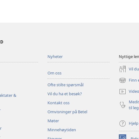
ED
Nyheter
Nyttige le
Vil d
Om oss
Finn 
(åpner
Ofte stilte spørsmål
nytt
Video
Vil du ha et besøk?
vindu)
aktater &
Medis
Kontakt oss
til le
r
Omvisninger på Betel
Møter
Hjelp
r
Minnehøytiden
r
Stevner
Bidr