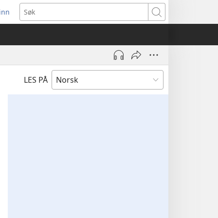
inn
ner
Søk
t
du)
LES PÅ