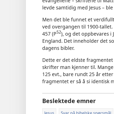
evangeliene – skriftene til Ma
levde samtidig med Jesus – ble
Men det ble funnet et verdiful
ved overgangen til 1900-tallet
52
457 (P
), og det oppbevares i 
England. Det inneholder det so
dagens bibler.
Dette er det eldste fragmentet 
skrifter man kjenner til. Mange
125 evt., bare rundt 25 år etter
fragmentet er så å si identisk 
Beslektede emner
Jesus
Svar på bibelske spørsmål