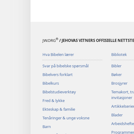
®
JW.ORG
/ JEHOVAS VITNERS OFFISIELLE NETTST
Hva Bibelen lærer
Bibliotek
Svar på bibelske spørsmål
Bibler
Bibelvers forklart
Bøker
Bibelkurs
Brosjyrer
Bibelstudieverktøy
Temakort, tr
invitasjoner
Fred & lykke
Artikkelserie
Ekteskap & familie
Blader
Tenåringer & unge voksne
Arbeidshefte
Barn
Programme