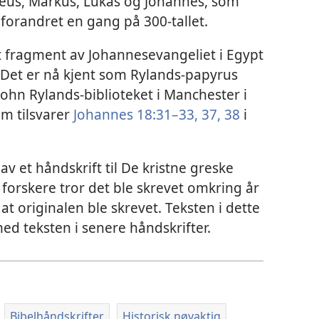
tteus, Markus, Lukas og Johannes, som
 forandret en gang på 300-tallet.
lt fragment av Johannesevangeliet i Egypt
. Det er nå kjent som Rylands-papyrus
John Rylands-biblioteket i Manchester i
m tilsvarer
Johannes 18:31–33,
37, 38
i
av et håndskrift til De kristne greske
 forskere tror det ble skrevet omkring år
 at originalen ble skrevet. Teksten i dette
med teksten i senere håndskrifter.
Bibelhåndskrifter
Historisk nøyaktig