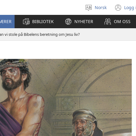
Norsk
Logg 
Velg
(åp
språk
nyt
LÆRER
BIBLIOTEK
NYHETER
OM OSS
vin
an vi stole på Bibelens beretning om Jesu liv?