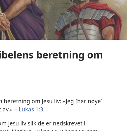
Bibelens beretning om
 beretning om Jesu liv: «Jeg [har nøye]
t av.» –
Lukas 1:3
.
 Jesu liv slik de er nedskrevet i