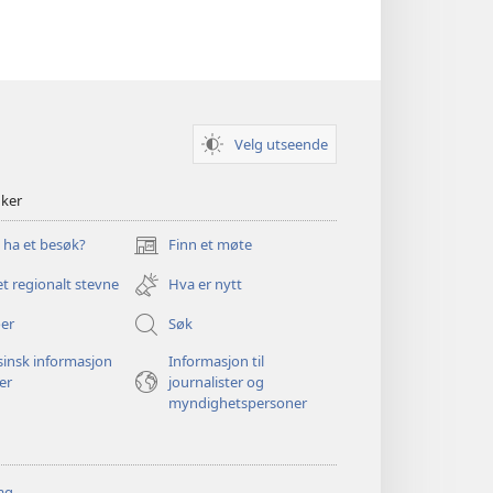
Velg utseende
nker
u ha et besøk?
Finn et møte
(åpner
nytt
et regionalt stevne
Hva er nytt
vindu)
er
Søk
insk informasjon
Informasjon til
ger
journalister og
myndighetspersoner
ag