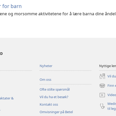
r for barn
oene og morsomme aktivitetene for å lære barna dine åndeli
ED
Nyheter
Nyttige le
Vil d
Om oss
Finn 
(åpner
Ofte stilte spørsmål
nytt
Video
Vil du ha et besøk?
vindu)
aktater &
Medis
Kontakt oss
til le
r
Omvisninger på Betel