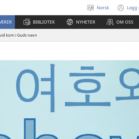
Norsk
Logg 
Velg
(åp
språk
nyt
LÆRER
BIBLIOTEK
NYHETER
OM OSS
vin
vid kom i Guds navn