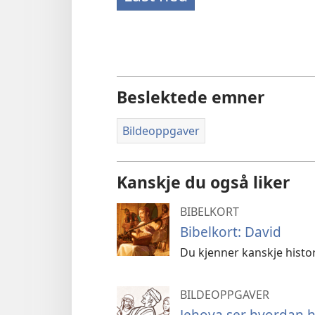
Beslektede emner
Bildeoppgaver
Kanskje du også liker
BIBELKORT
Bibelkort: David
Du kjenner kanskje histo
BILDEOPPGAVER
Jehova ser hvordan h