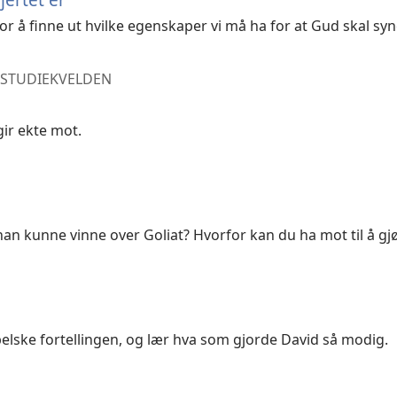
r å finne ut hvilke egenskaper vi må ha for at Gud skal syne
­STUDIE­KVELDEN
ir ekte mot.
an kunne vinne over Goliat? Hvorfor kan du ha mot til å gjø
lske fortellingen, og lær hva som gjorde David så modig.