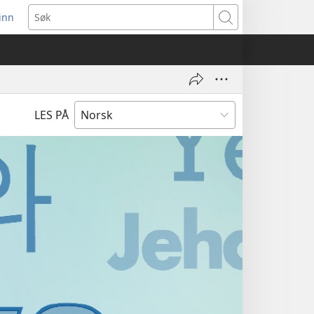
inn
ner
Søk
t
du)
LES PÅ