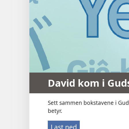
David kom i Gud
Sett sammen bokstavene i Guds
betyr.
Last ned