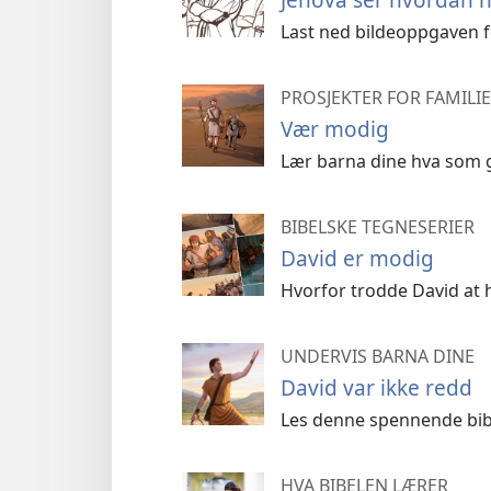
Last ned bildeoppgaven fo
PROSJEKTER FOR FAMILIE
Vær modig
Lær barna dine hva som g
BIBELSKE TEGNESERIER
David er modig
Hvorfor trodde David at h
UNDERVIS BARNA DINE
David var ikke redd
Les denne spennende bibe
HVA BIBELEN LÆRER