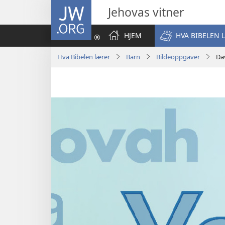
JW.ORG
Jehovas vitner
HJEM
HVA BIBELEN 
Hva Bibelen lærer
Barn
Bildeoppgaver
Da