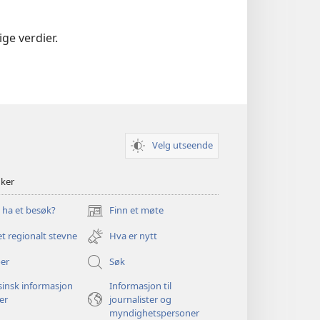
ge verdier.
Velg utseende
nker
u ha et besøk?
Finn et møte
(åpner
nytt
et regionalt stevne
Hva er nytt
vindu)
er
Søk
insk informasjon
Informasjon til
ger
journalister og
myndighetspersoner