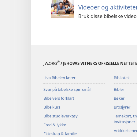
Videoer og aktivitete
Bruk disse bibelske vide
®
JW.ORG
/ JEHOVAS VITNERS OFFISIELLE NETTST
Hva Bibelen lærer
Bibliotek
Svar på bibelske spørsmål
Bibler
Bibelvers forklart
Bøker
Bibelkurs
Brosjyrer
Bibelstudieverktøy
Temakort, tr
invitasjoner
Fred & lykke
Artikkelserie
Ekteskap & familie