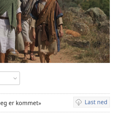
Last ned
 jeg er kommet»
Nedlastingsalternativ
for
videoer