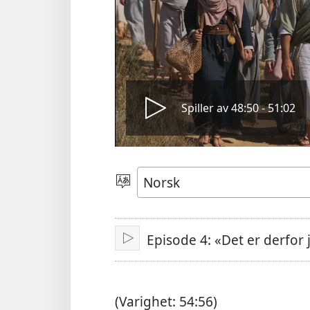
Spill
Spiller av 48:50 - 51:02
video
Velg
språk
Episode 4: «Det er derfor
Spill
av
(Varighet: 54:56)