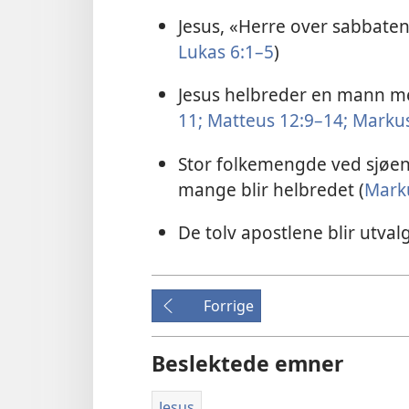
Jesus, «Herre over sabbaten
Lukas 6:1–5
)
Jesus helbreder en mann m
11;
Matteus 12:9–14;
Markus
Stor folkemengde ved sjøen;
mange blir helbredet (
Marku
De tolv apostlene blir utvalg
Forrige
Beslektede emner
Jesus