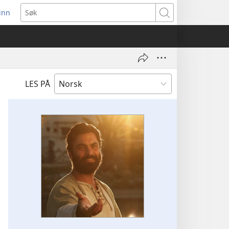
inn
ner
Søk
t
du)
LES PÅ