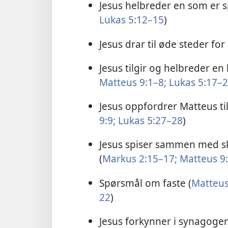
Jesus helbreder en som er s
Lukas 5:12–15
)
Jesus drar til øde steder for 
Jesus tilgir og helbreder e
Matteus 9:1–8;
Lukas 5:17–
Jesus oppfordrer Matteus til
9:9;
Lukas 5:27–28
)
Jesus spiser sammen med s
(
Markus 2:15–17;
Matteus 9:
Spørsmål om faste (
Matteus
22
)
Jesus forkynner i synagogen