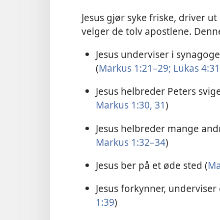
Jesus gjør syke friske, driver u
velger de tolv apostlene. Denn
Jesus underviser i synagog
(
Markus 1:21–29;
Lukas 4:3
Jesus helbreder Peters svig
Markus 1:30, 31
)
Jesus helbreder mange andr
Markus 1:32–34
)
Jesus ber på et øde sted (
Ma
Jesus forkynner, underviser
1:39
)