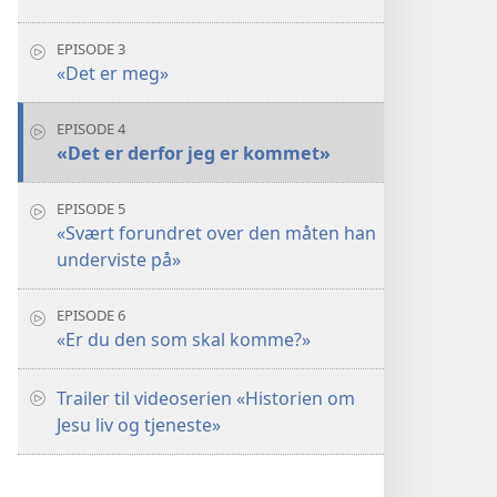
EPISODE 3
«Det er meg»
EPISODE 4
«Det er derfor jeg er kommet»
EPISODE 5
«Svært forundret over den måten han
underviste på»
EPISODE 6
«Er du den som skal komme?»
Trailer til videoserien «Historien om
Jesu liv og tjeneste»