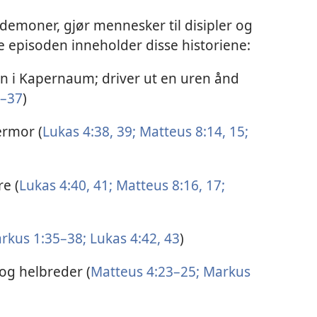
t demoner, gjør mennesker til disipler og
e episoden inneholder disse historiene:
en i Kapernaum; driver ut en uren ånd
1–37
)
ermor (
Lukas 4:38, 39;
Matteus 8:14, 15;
e (
Lukas 4:40, 41;
Matteus 8:16, 17;
rkus 1:35–38;
Lukas 4:42, 43
)
 og helbreder (
Matteus 4:23–25;
Markus