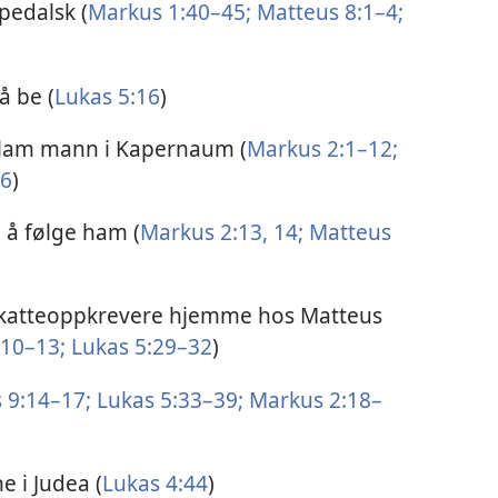
pedalsk (
Markus 1:40–45;
Matteus 8:1–4;
å be (
Lukas 5:16
)
n lam mann i Kapernaum (
Markus 2:1–12;
26
)
 å følge ham (
Markus 2:13, 14;
Matteus
katteoppkrevere hjemme hos Matteus
10–13;
Lukas 5:29–32
)
 9:14–17;
Lukas 5:33–39;
Markus 2:18–
e i Judea (
Lukas 4:44
)