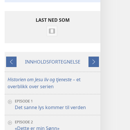
LAST NED SOM
Nedlastingsalternativer
for
videoer
Historien
INNHOLDSFORTEGNELSE
om
Forrige
Neste
Jesu
liv
Historien om Jesu liv og tjeneste
– et
og
overblikk over serien
tjeneste
EPISODE 1
er
Det sanne lys kommer til verden
EPISODE 2
«Dette er min Sønn»