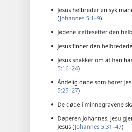
Jesus helbreder en syk ma
(
Johannes 5:1–9
)
Jødene irettesetter den he
Jesus finner den helbreded
Jesus snakker om at han har
5:16–24
)
Åndelig døde som hører Jesu 
5:25–27
)
De døde i minnegravene ska
Døperen Johannes, Jesu gjer
Jesus (
Johannes 5:31–47
)