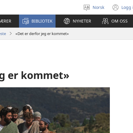
Norsk
Logg 
Velg
(åp
språk
nyt
LÆRER
BIBLIOTEK
NYHETER
OM OSS
vin
este
«Det er derfor jeg er kommet»
jeg er kommet»