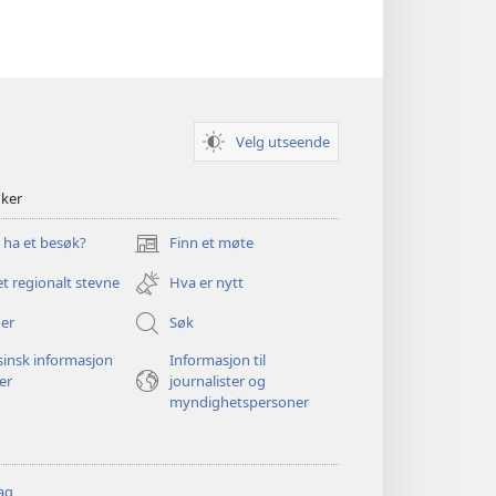
Velg utseende
nker
u ha et besøk?
Finn et møte
(åpner
nytt
et regionalt stevne
Hva er nytt
vindu)
er
Søk
insk informasjon
Informasjon til
ger
journalister og
myndighetspersoner
ag