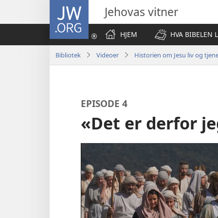
JW.ORG
Jehovas vitner
HJEM
HVA BIBELEN 
Bibliotek
Videoer
Historien om Jesu liv og tjen
EPISODE 4
«Det er derfor 