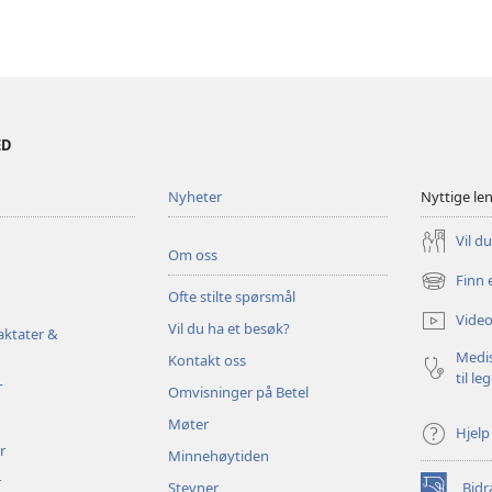
ED
Nyheter
Nyttige le
Vil d
Om oss
Finn 
(åpner
Ofte stilte spørsmål
nytt
Video
Vil du ha et besøk?
vindu)
aktater &
Medis
Kontakt oss
til le
r
Omvisninger på Betel
Møter
Hjelp
r
Minnehøytiden
r
Stevner
Bidr