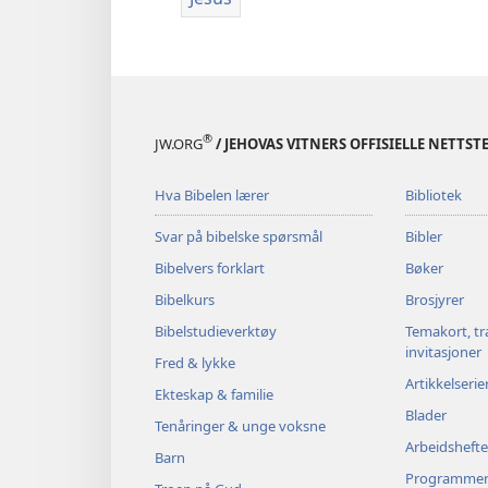
®
JW.ORG
/ JEHOVAS VITNERS OFFISIELLE NETTST
Hva Bibelen lærer
Bibliotek
Svar på bibelske spørsmål
Bibler
Bibelvers forklart
Bøker
Bibelkurs
Brosjyrer
Bibelstudieverktøy
Temakort, tr
invitasjoner
Fred & lykke
Artikkelserie
Ekteskap & familie
Blader
Tenåringer & unge voksne
Arbeidshefte
Barn
Programme