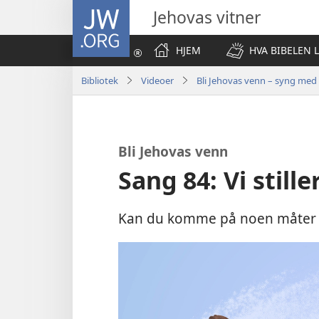
JW.ORG
Jehovas vitner
HJEM
HVA BIBELEN 
Bibliotek
Videoer
Bli Jehovas venn – syng med
Bli Jehovas venn
Sang 84: Vi stille
Kan du komme på noen måter d