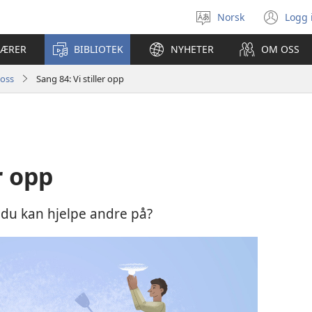
Norsk
Logg 
Velg
(åp
språk
nyt
LÆRER
BIBLIOTEK
NYHETER
OM OSS
vin
 oss
Sang 84: Vi stiller opp
r opp
u kan hjelpe andre på?