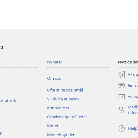
ED
Nyheter
Nyttige le
Vil d
Om oss
Finn 
(åpner
Ofte stilte spørsmål
nytt
Video
Vil du ha et besøk?
vindu)
aktater &
Medis
Kontakt oss
til le
r
Omvisninger på Betel
Møter
Hjelp
r
Minnehøytiden