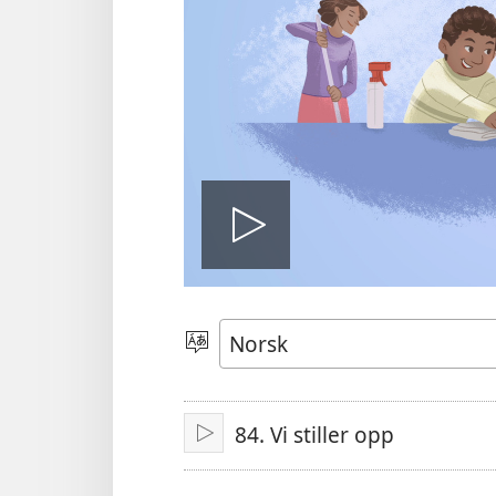
Spill
video
Velg
språk
84. Vi stiller opp
Spill
av