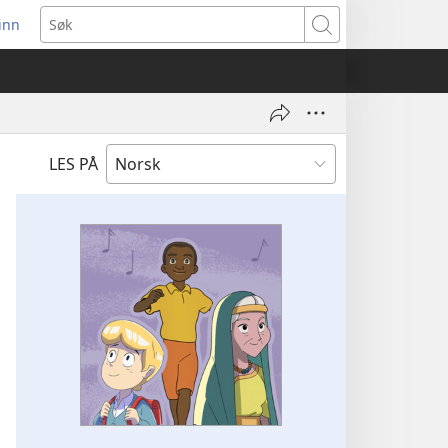
inn
ner
Søk
t
du)
LES PÅ