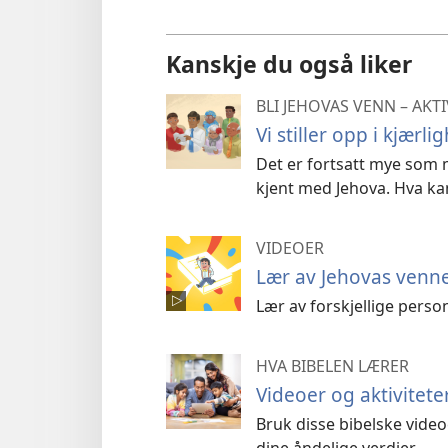
Kanskje du også liker
BLI JEHOVAS VENN – AKT
Vi stiller opp i kjærli
Det er fortsatt mye som må
kjent med Jehova. Hva ka
VIDEOER
Lær av Jehovas venn
Lær av forskjellige perso
HVA BIBELEN LÆRER
Videoer og aktivitete
Bruk disse bibelske vide
dine åndelige verdier.