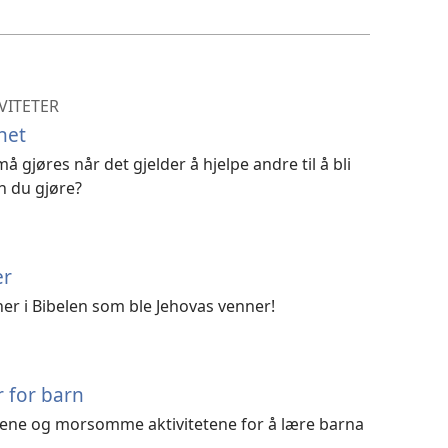
videoer
IVITETER
ghet
 gjøres når det gjelder å hjelpe andre til å bli
n du gjøre?
er
ner i Bibelen som ble Jehovas venner!
r for barn
oene og morsomme aktivitetene for å lære barna