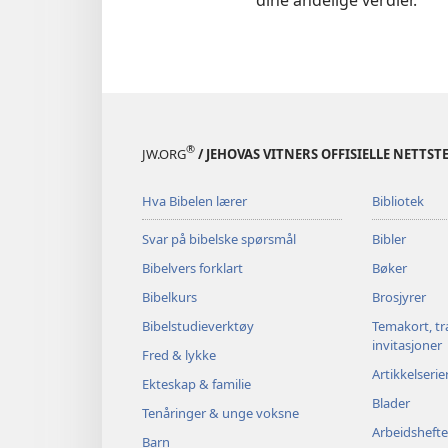
®
JW.ORG
/ JEHOVAS VITNERS OFFISIELLE NETTST
Hva Bibelen lærer
Bibliotek
Svar på bibelske spørsmål
Bibler
Bibelvers forklart
Bøker
Bibelkurs
Brosjyrer
Bibelstudieverktøy
Temakort, tr
invitasjoner
Fred & lykke
Artikkelserie
Ekteskap & familie
Blader
Tenåringer & unge voksne
Arbeidshefte
Barn