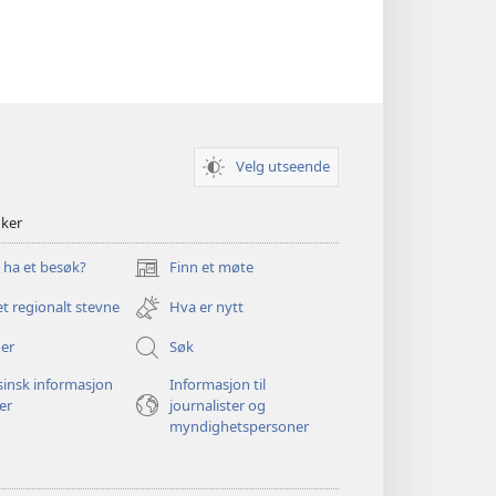
Velg utseende
nker
u ha et besøk?
Finn et møte
(åpner
nytt
et regionalt stevne
Hva er nytt
vindu)
er
Søk
insk informasjon
Informasjon til
ger
journalister og
myndighetspersoner